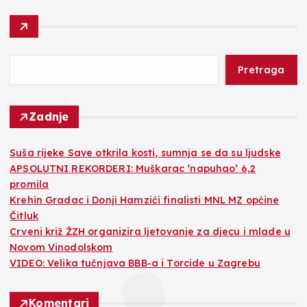
Pretraga
Zadnje
Suša rijeke Save otkrila kosti, sumnja se da su ljudske
APSOLUTNI REKORDERI: Muškarac ‘napuhao’ 6,2
promila
Krehin Gradac i Donji Hamzići finalisti MNL MZ općine
Čitluk
Crveni križ ŽZH organizira ljetovanje za djecu i mlade u
Novom Vinodolskom
VIDEO: Velika tučnjava BBB-a i Torcide u Zagrebu
Komentari