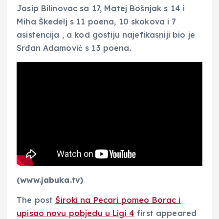
Josip Bilinovac sa 17, Matej Bošnjak s 14 i
Miha Škedelj s 11 poena, 10 skokova i 7
asistencija , a kod gostiju najefikasniji bio je
Srđan Adamović s 13 poena.
(www.jabuka.tv)
The post
Široki na Pecari pomeo Borac i
upisao novu pobjedu u Ligi 4
first appeared