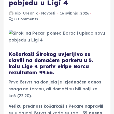
pobjedu u Ligi 4
Hip_Urednik
Novosti
16 svibnja, 2026
0 Comments
Košarkaši Širokog uvjerljivo su
slavili na domaćem parketu u 5.
kolu Lige 4 protiv ekipe Borca
rezultatom 99:66.
Prva četvrtina donijela je
izjednačen odnos
snaga na terenu, ali domaći su bili bolji za
koš (22:20).
Veliku prednost
košarkaši s Pecare napravili
su u drugoj četvrtini kada su zabili
35 poena
,