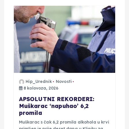
c
i
j
a
o
b
Hip_Urednik
Novosti
8 kolovoza, 2026
j
APSOLUTNI REKORDERI:
a
Muškarac ‘napuhao’ 6,2
promila
v
Muškarac s čak 6,2 promila alkohola u krvi
primljen je prije deset dana u Kliniku za