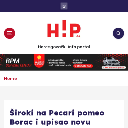
S
k
i
p
t
o
c
Hercegovački info portal
o
n
t
e
n
Home
t
Široki na Pecari pomeo
Borac i upisao novu