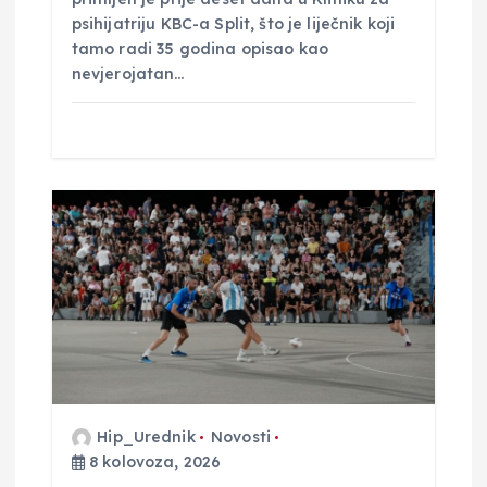
a
psihijatriju KBC-a Split, što je liječnik koji
tamo radi 35 godina opisao kao
nevjerojatan…
Hip_Urednik
Novosti
8 kolovoza, 2026