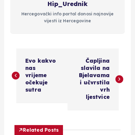
Hip_Urednik
Hercegovački info portal donosi najnovije
vijesti iz Hercegovine
N
Evo kakvo
Čapljina
a
nas
slavila na
vrijeme
Bjelavama
v
očekuje
i učvrstila
sutra
vrh
i
ljestvice
g
a
Related Posts