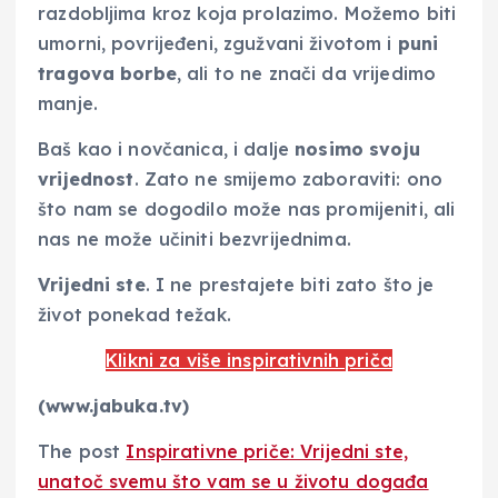
razdobljima kroz koja prolazimo. Možemo biti
umorni, povrijeđeni, zgužvani životom i
puni
tragova borbe
, ali to ne znači da vrijedimo
manje.
Baš kao i novčanica, i dalje
nosimo svoju
vrijednost
. Zato ne smijemo zaboraviti: ono
što nam se dogodilo može nas promijeniti, ali
nas ne može učiniti bezvrijednima.
Vrijedni ste
. I ne prestajete biti zato što je
život ponekad težak.
Klikni za više inspirativnih priča
(www.jabuka.tv)
The post
Inspirativne priče: Vrijedni ste,
unatoč svemu što vam se u životu događa