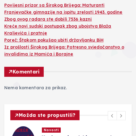
Povijesni prizor sa Širokog Brijega: Maturanti
Franjevačke gimnazije na ispitu zrelosti 1943. godine
Zbog ovog radara ste dobili 7536 kazni
Kreće novi sudski postupak zbog ubojstva Blaža
Kraljevića i pratnje
Poreč: Štakom pokušao ubiti državljanku BiH
Iz prošlosti Širokog Brijega: Potresno svjedočanstvo o
invalidima iz Mamića i Borajne
Komentari
Nema komentara za prikaz.
Možda ste propustili?
Crna kronika