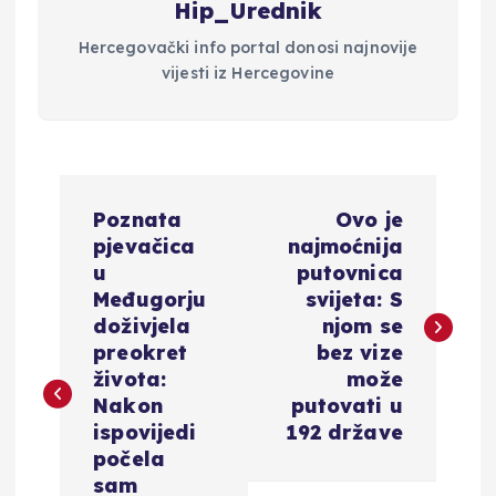
Hip_Urednik
Hercegovački info portal donosi najnovije
vijesti iz Hercegovine
N
Poznata
Ovo je
a
pjevačica
najmoćnija
u
putovnica
v
Međugorju
svijeta: S
doživjela
njom se
i
preokret
bez vize
života:
može
g
Nakon
putovati u
ispovijedi
192 države
a
počela
sam