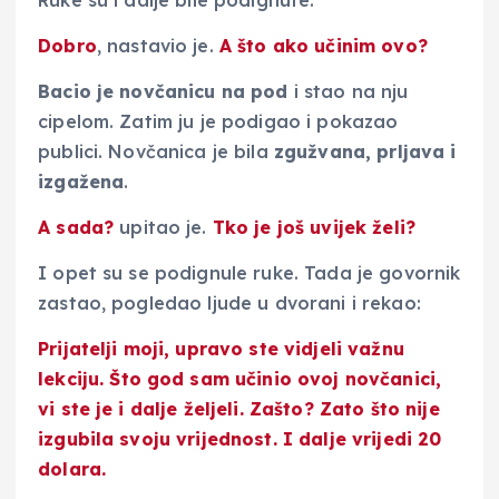
Dobro
, nastavio je.
A što ako učinim ovo?
Bacio je novčanicu na pod
i stao na nju
cipelom. Zatim ju je podigao i pokazao
publici. Novčanica je bila
zgužvana, prljava i
izgažena
.
A sada?
upitao je.
Tko je još uvijek želi?
I opet su se podignule ruke. Tada je govornik
zastao, pogledao ljude u dvorani i rekao:
Prijatelji moji, upravo ste vidjeli
važnu
lekciju
. Što god sam učinio ovoj novčanici,
vi ste je i dalje željeli. Zašto? Zato što
nije
izgubila svoju vrijednost
. I dalje vrijedi 20
dolara.