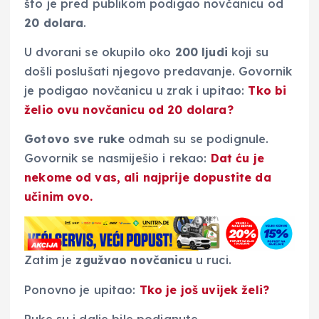
što je pred publikom podigao novčanicu od
20 dolara
.
U dvorani se okupilo oko
200 ljudi
koji su
došli poslušati njegovo predavanje. Govornik
je podigao novčanicu u zrak i upitao:
Tko bi
želio ovu novčanicu od 20 dolara?
Gotovo sve ruke
odmah su se podignule.
Govornik se nasmiješio i rekao:
Dat ću je
nekome od vas, ali najprije dopustite da
učinim ovo.
Zatim je
zgužvao novčanicu
u ruci.
Ponovno je upitao:
Tko je još uvijek želi?
Ruke su i dalje bile podignute.