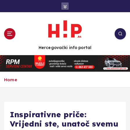
S
k
i
p
t
o
c
Hercegovački info portal
o
n
t
e
n
Home
t
Inspirativne priče:
Vrijedni ste, unatoč svemu