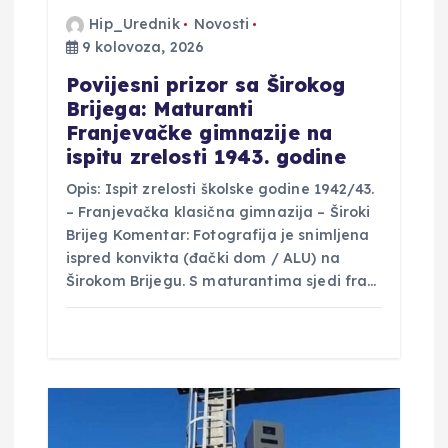
a
Hip_Urednik
Novosti
9 kolovoza, 2026
Povijesni prizor sa Širokog
Brijega: Maturanti
Franjevačke gimnazije na
ispitu zrelosti 1943. godine
Opis: Ispit zrelosti školske godine 1942/43.
– Franjevačka klasična gimnazija – Široki
Brijeg Komentar: Fotografija je snimljena
ispred konvikta (đački dom / ALU) na
Širokom Brijegu. S maturantima sjedi fra…