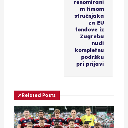
renomirani
i
m timom
stručnjaka
za EU
j
fondove iz
Zagreba
a
nudi
kompletnu
o
podršku
pri prijavi
b
j
a
Related Posts
v
a