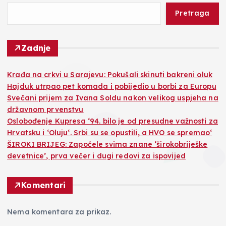
Pretraga
Zadnje
Krađa na crkvi u Sarajevu: Pokušali skinuti bakreni oluk
Hajduk utrpao pet komada i pobijedio u borbi za Europu
Svečani prijem za Ivana Soldu nakon velikog uspjeha na
državnom prvenstvu
Oslobođenje Kupresa ‘94. bilo je od presudne važnosti za
Hrvatsku i ‘Oluju‘. Srbi su se opustili, a HVO se spremao‘
ŠIROKI BRIJEG: Započele svima znane ‘širokobriješke
devetnice’, prva večer i dugi redovi za ispovijed
Komentari
Nema komentara za prikaz.