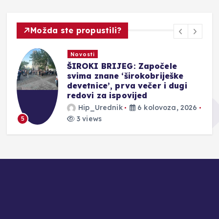
Možda ste propustili?
Novosti
ŠIROKI BRIJEG: Započele
svima znane ‘širokobriješke
devetnice’, prva večer i dugi
redovi za ispovijed
Hip_Urednik
6 kolovoza, 2026
3 views
5