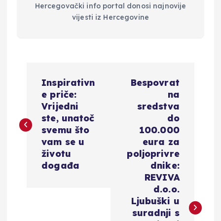
Hercegovački info portal donosi najnovije
vijesti iz Hercegovine
N
Inspirativn
Bespovrat
a
e priče:
na
Vrijedni
sredstva
v
ste, unatoč
do
svemu što
100.000
i
vam se u
eura za
životu
poljoprivre
g
događa
dnike:
REVIVA
a
d.o.o.
Ljubuški u
c
suradnji s