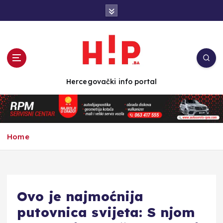
S
k
i
p
t
o
c
Hercegovački info portal
o
n
t
e
n
Home
t
Ovo je najmoćnija
putovnica svijeta: S njom