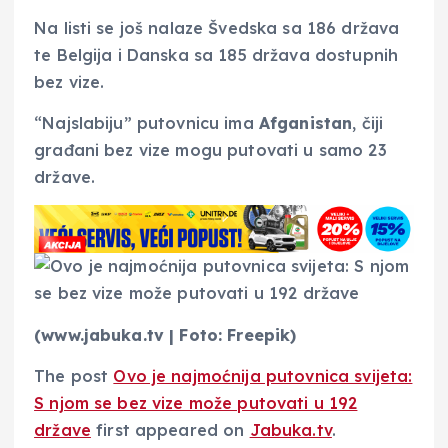
Na listi se još nalaze Švedska sa 186 država
te Belgija i Danska sa 185 država dostupnih
bez vize.
“Najslabiju” putovnicu ima
Afganistan
, čiji
građani bez vize mogu putovati u samo 23
države.
(www.jabuka.tv | Foto: Freepik)
The post
Ovo je najmoćnija putovnica svijeta:
S njom se bez vize može putovati u 192
države
first appeared on
Jabuka.tv
.