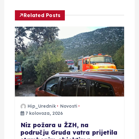
j
Related Posts
a
o
b
j
a
v
Hip_Urednik
Novosti
a
7 kolovoza, 2026
Niz požara u ŽZH, na
području Gruda vatra prijetila