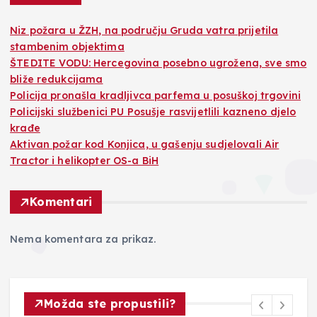
Niz požara u ŽZH, na području Gruda vatra prijetila
stambenim objektima
ŠTEDITE VODU: Hercegovina posebno ugrožena, sve smo
bliže redukcijama
Policija pronašla kradljivca parfema u posuškoj trgovini
Policijski službenici PU Posušje rasvijetlili kazneno djelo
krađe
Aktivan požar kod Konjica, u gašenju sudjelovali Air
Tractor i helikopter OS-a BiH
Komentari
Nema komentara za prikaz.
Možda ste propustili?