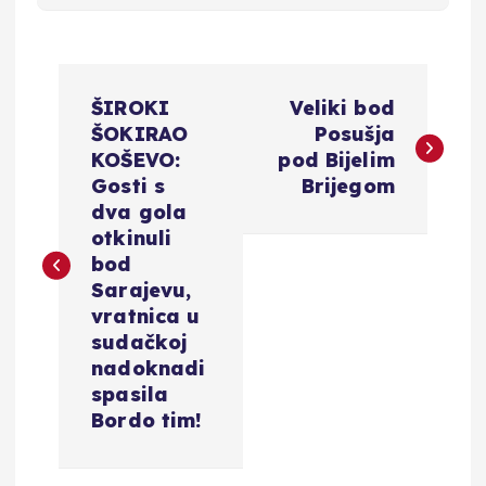
N
ŠIROKI
Veliki bod
a
ŠOKIRAO
Posušja
KOŠEVO:
pod Bijelim
v
Gosti s
Brijegom
dva gola
i
otkinuli
bod
g
Sarajevu,
vratnica u
a
sudačkoj
nadoknadi
c
spasila
Bordo tim!
i