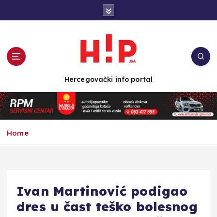
S
k
i
p
t
o
c
Hercegovački info portal
o
n
t
e
n
Home
t
Ivan Martinović podigao
dres u čast teško bolesnog