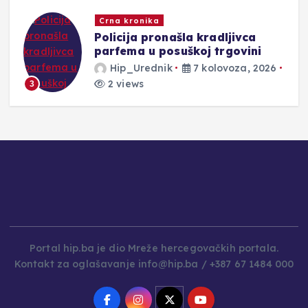
Novosti
Policijski službenici PU Posušje
rasvijetlili kazneno djelo krađe
Hip_Urednik
7 kolovoza, 2026
1 views
4
Portal hip.ba je dio Mreže hercegovačkih portala.
Kontakt za oglašavanje info@hip.ba / +387 67 1484 000