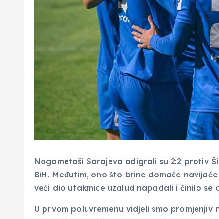
Nogometaši Sarajeva odigrali su 2:2 protiv Š
BiH. Međutim, ono što brine domaće navijače j
veći dio utakmice uzalud napadali i činilo se 
U prvom poluvremenu vidjeli smo promjenjiv 