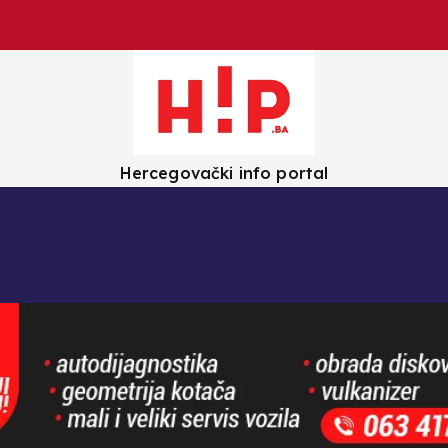
Hercegovački info portal
olica
Crna kronika
Zanimljivosti