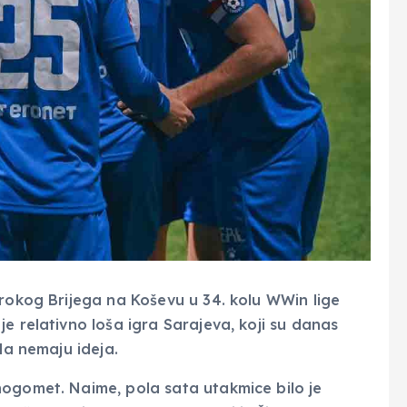
irokog Brijega na Koševu u 34. kolu WWin lige
e relativno loša igra Sarajeva, koji su danas
da nemaju ideja.
nogomet. Naime, pola sata utakmice bilo je