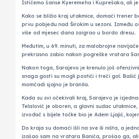
Ističemo šanse Kyeremeha i Kuprešaka, ali je
Kako se bližio kraj utakmice, domaći trener b
prvu pobjedu nad Širokim u sezoni. Između osta
više od mjesec dana zaigrao u bordo dresu.
Međutim, u 69. minuti, za malobrojne navijače 
prekrasno zabio nakon pogreške vratara Sara
Nakon toga, Sarajevo je krenulo još ofenzivn
snaga gosti su mogli postići i treći gol. Baši
momčadi sjajno je branila.
Kada su svi očekivali kraj, Sarajevo je izjed
Telalović je oboren, a glavni sudac utakmice
izvođač s bijele točke bio je Adem Ljajić, koje
Do kraja su domaći išli na sve ili ništa, a jed
izašao sam na vratara Banića, prošao ga, ali