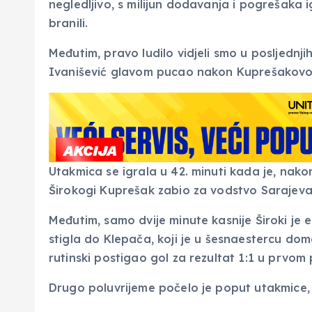
negledljivo, s milijun dodavanja i pogrešaka 
branili.
Međutim, pravo ludilo vidjeli smo u posljednj
Ivanišević glavom pucao nakon Kuprešakovog k
Utakmica se igrala u 42. minuti kada je, nakon
Širokogi Kuprešak zabio za vodstvo Sarajeva
Međutim, samo dvije minute kasnije Široki je 
stigla do Klepača, koji je u šesnaestercu do
rutinski postigao gol za rezultat 1:1 u prvom
Drugo poluvrijeme počelo je poput utakmice, 