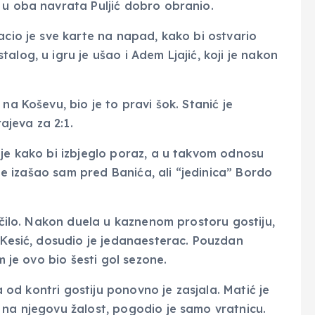
 u oba navrata Puljić dobro obranio.
acio je sve karte na napad, kako bi ostvario
log, u igru ​​je ušao i Adem Ljajić, koji je nakon
na Koševu, bio je to pravi šok. Stanić je
jeva za 2:1.
ije kako bi izbjeglo poraz, a u takvom odnosu
ć je izašao sam pred Banića, ali “jedinica” Bordo
načilo. Nakon duela u kaznenom prostoru gostiju,
, Kesić, dosudio je jedanaesterac. Pouzdan
m je ovo bio šesti gol sezone.
na od kontri gostiju ponovno je zasjala. Matić je
 na njegovu žalost, pogodio je samo vratnicu.