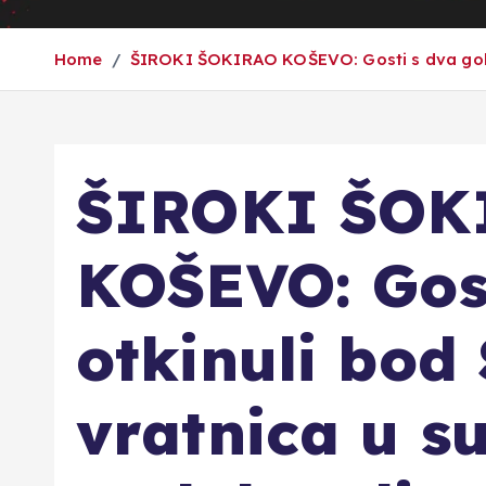
Home
ŠIROKI ŠOKIRAO KOŠEVO: Gosti s dva gola 
ŠIROKI ŠOK
KOŠEVO: Gost
otkinuli bod
vratnica u s