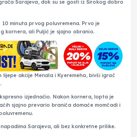
igrača Sarajeva, dok su se gosti iz Širokog dobro
ih 10 minuta prvog poluvremena. Prvo je
ornera, ali Puljić je sjajno obranio.
 lijepe akcije Menala i Kyeremeha, bivši igrač
.
ekspresno izjednačio. Nakon kornera, lopta je
maćih sjajno prevario braniča domaće momčadi i
 poluvremenu.
napadima Sarajeva, ali bez konkretne prilike.