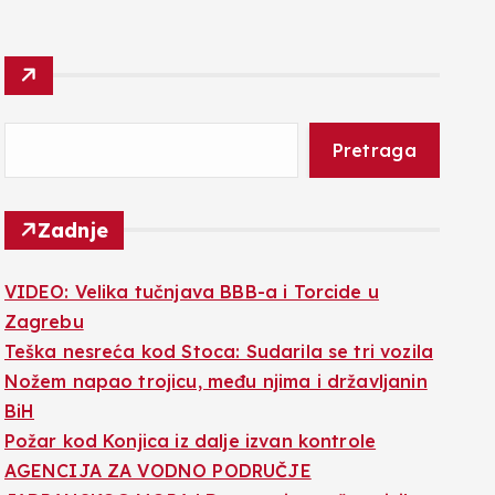
Pretraga
Zadnje
VIDEO: Velika tučnjava BBB-a i Torcide u
Zagrebu
Teška nesreća kod Stoca: Sudarila se tri vozila
Nožem napao trojicu, među njima i državljanin
BiH
Požar kod Konjica iz dalje izvan kontrole
AGENCIJA ZA VODNO PODRUČJE