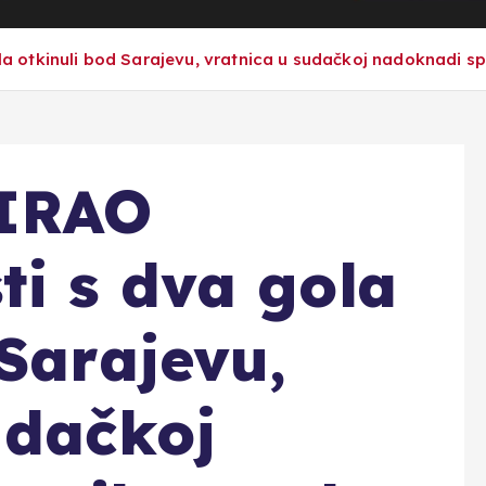
otkinuli bod Sarajevu, vratnica u sudačkoj nadoknadi spa
IRAO
i s dva gola
 Sarajevu,
udačkoj