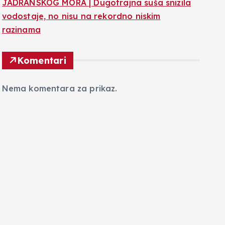
JADRANSKOG MORA | Dugotrajna suša snizila
vodostaje, no nisu na rekordno niskim
razinama
Komentari
Nema komentara za prikaz.