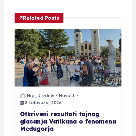
c
i
Related Posts
j
a
o
b
j
Hip_Urednik
Novosti
a
8 kolovoza, 2026
Otkriveni rezultati tajnog
v
glasanja Vatikana o fenomenu
Međugorja