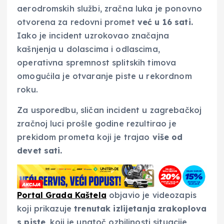
aerodromskih službi, zračna luka je ponovno
otvorena za redovni promet
već u 16 sati.
Iako je incident uzrokovao značajna
kašnjenja u dolascima i odlascima,
operativna spremnost splitskih timova
omogućila je otvaranje piste u rekordnom
roku.
Za usporedbu, sličan incident u zagrebačkoj
zračnoj luci prošle godine rezultirao je
prekidom prometa koji je trajao
više od
devet sati.
Portal Grada Kaštela
objavio je videozapis
koji prikazuje
trenutak izlijetanja zrakoplova
s piste
, koji je unatoč ozbiljnosti situacije