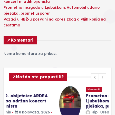
koncert mladih pijanista
Prometna nezgoda u Ljubuškom: Automobil udario
pješaka, promet usporen
Vozači u HBŽ-u pozvani na oprez zbog divljih konja na
cestama
Komentari
Nema komentara za prikaz.
Možda ste propustili?
Novosti
Prometna nezgoda u
Ljubuškom: Automobil udario
pješaka, promet usporen
Hip_Urednik
8 kolovoza, 2026