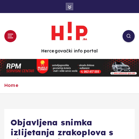
S
k
i
p
t
o
c
Hercegovački info portal
o
n
t
e
n
Home
t
Objavljena snimka
izlijetanja zrakoplova s