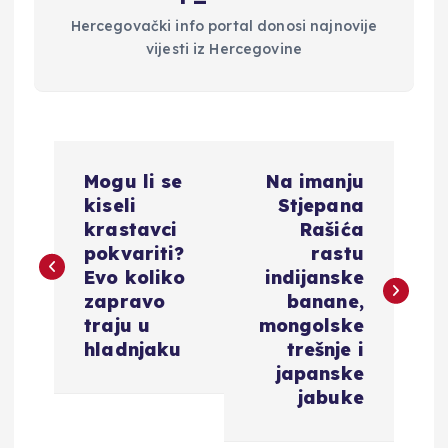
Hercegovački info portal donosi najnovije
vijesti iz Hercegovine
N
Mogu li se
Na imanju
a
kiseli
Stjepana
krastavci
Rašića
v
pokvariti?
rastu
Evo koliko
indijanske
i
zapravo
banane,
traju u
mongolske
g
hladnjaku
trešnje i
japanske
a
jabuke