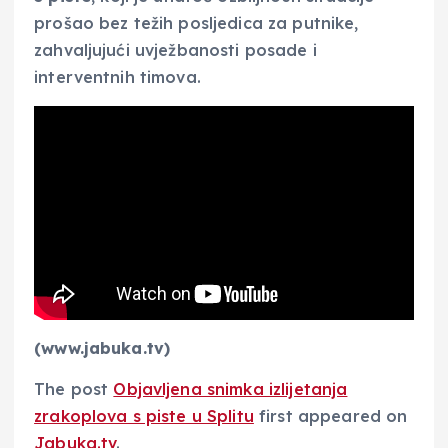
prošao bez težih posljedica za putnike,
zahvaljujući uvježbanosti posade i
interventnih timova.
(www.jabuka.tv)
The post
Objavljena snimka izlijetanja
zrakoplova s piste u Splitu
first appeared on
Jabuka.tv
.