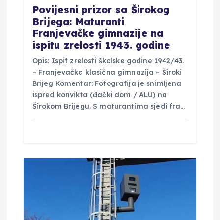
v
Povijesni prizor sa Širokog
a
Brijega: Maturanti
Franjevačke gimnazije na
ispitu zrelosti 1943. godine
Opis: Ispit zrelosti školske godine 1942/43.
– Franjevačka klasična gimnazija – Široki
Brijeg Komentar: Fotografija je snimljena
ispred konvikta (đački dom / ALU) na
Širokom Brijegu. S maturantima sjedi fra…