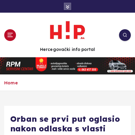
S
k
i
p
t
o
c
Hercegovački info portal
o
n
t
e
n
Home
t
Orban se prvi put oglasio
nakon odlaska s vlasti