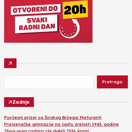
Pretraga
Zadnje
Povijesni prizor sa Širokog Brijega: Maturanti
Franjevačke gimnazije na ispitu zrelosti 1943. godine
Zbog ovog radara ste dobili 7536 kazni