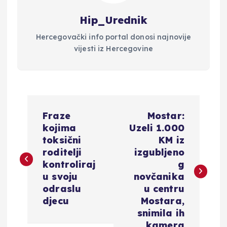
Hip_Urednik
Hercegovački info portal donosi najnovije
vijesti iz Hercegovine
N
Fraze
Mostar:
a
kojima
Uzeli 1.000
toksični
KM iz
v
roditelji
izgubljeno
kontroliraj
g
i
u svoju
novčanika
odraslu
u centru
g
djecu
Mostara,
snimila ih
kamera