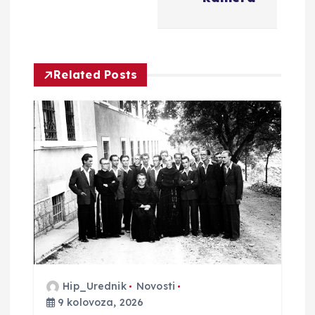
a
c
i
Related Posts
j
a
o
b
j
a
Hip_Urednik
Novosti
9 kolovoza, 2026