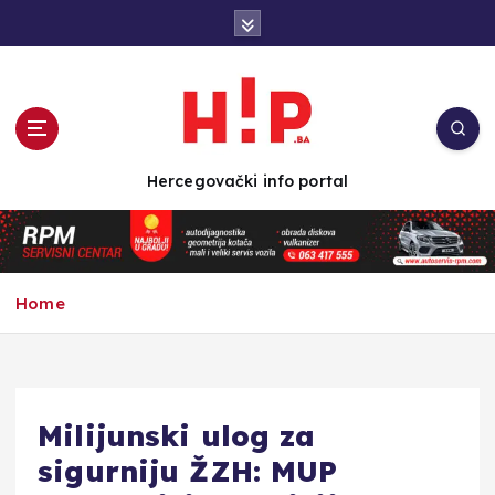
S
k
i
p
t
o
c
Hercegovački info portal
o
n
t
e
n
Home
t
Milijunski ulog za
sigurniju ŽZH: MUP