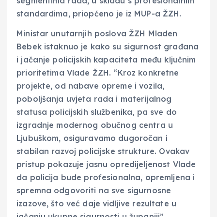
segmentima rada, u skladu s profesionalnim
standardima, priopćeno je iz MUP-a ŽZH.
Ministar unutarnjih poslova ŽZH Mladen
Bebek istaknuo je kako su sigurnost građana
i jačanje policijskih kapaciteta među ključnim
prioritetima Vlade ŽZH. “Kroz konkretne
projekte, od nabave opreme i vozila,
poboljšanja uvjeta rada i materijalnog
statusa policijskih službenika, pa sve do
izgradnje modernog obučnog centra u
Ljubuškom, osiguravamo dugoročan i
stabilan razvoj policijske strukture. Ovakav
pristup pokazuje jasnu opredijeljenost Vlade
da policija bude profesionalna, opremljena i
spremna odgovoriti na sve sigurnosne
izazove, što već daje vidljive rezultate u
jačanju ukupne sigurnosti u županiji”,