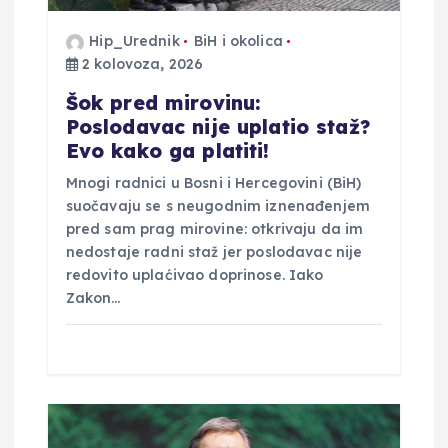
j
Hip_Urednik
BiH i okolica
a
2 kolovoza, 2026
v
Šok pred mirovinu:
Poslodavac nije uplatio staž?
a
Evo kako ga platiti!
Mnogi radnici u Bosni i Hercegovini (BiH)
suočavaju se s neugodnim iznenađenjem
pred sam prag mirovine: otkrivaju da im
nedostaje radni staž jer poslodavac nije
redovito uplaćivao doprinose. Iako
Zakon…