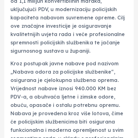
od 1,1 milijun konvertibilnih maraka,
uključujući PDV, u modernizaciju policijskih
kapaciteta nabavom suvremene opreme. Cilj
ove značajne investicije je osiguravanje
kvalitetnijih uvjeta rada i veće profesionalne
spremnosti policijskih službenika te jačanje
sigurnosnog sustava u županiji.
Kroz postupak javne nabave pod nazivom
„Nabava odora za policijske službenike“,
osigurana je cjelokupna službena oprema.
Vrijednost nabave iznosi 940.000 KM bez
PDV-a, a obuhvaća ljetne i zimske odore,
obuću, opasače i ostalu potrebnu opremu.
Nabava je provedena kroz više lotova, čime
će policijskim službenicima biti osigurana
funkcionalna i moderna opremljenost u svim