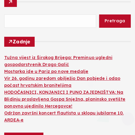
Pretraga
Zadnje
Tužna vijest iz Širokog Brijega: Preminuo ugledni
gospodarstvenik Drago Galić
Mostarka ide u Pariz po nove medalje
Vir 26. godinu zaredom obilježio Dan pobjede i odao
počast hrvatskim braniteljima
HODOČASNICI, KONJANICI I PUNO ZAJEDNIŠTVA: Na
Blidinju proslavljena Gospa Snježna, planinsko svetište
ponovno ujedinilo Hercegovce!
Održan završni koncert flautista u sklopu jubilarne 10.
ARDEA-e