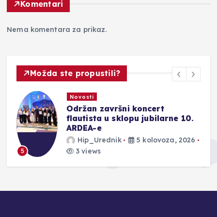
Komentari
Nema komentara za prikaz.
Možda ste propustili?
Novosti
Održan završni koncert
ju
flautista u sklopu jubilarne 10.
ARDEA-e
Hip_Urednik
5 kolovoza, 2026
3 views
5