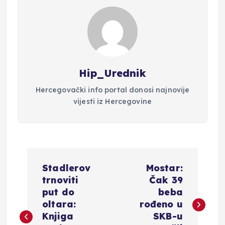
Hip_Urednik
Hercegovački info portal donosi najnovije
vijesti iz Hercegovine
N
Stadlerov
Mostar:
a
trnoviti
Čak 39
put do
beba
v
oltara:
rođeno u
Knjiga
SKB-u