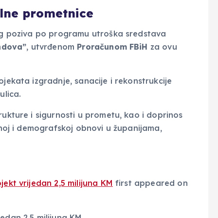
alne prometnice
nog poziva po programu utroška sredstava
ondova”
, utvrđenom
Proračunom FBiH
za ovu
jekata izgradnje, sanacije i rekonstrukcije
ulica.
rukture i sigurnosti u prometu, kao i doprinos
venoj i demografskoj obnovi u županijama,
jekt vrijedan 2,5 milijuna KM
first appeared on