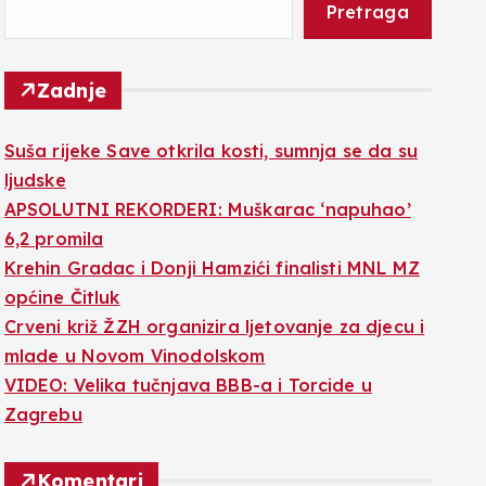
Pretraga
Zadnje
Suša rijeke Save otkrila kosti, sumnja se da su
ljudske
APSOLUTNI REKORDERI: Muškarac ‘napuhao’
6,2 promila
Krehin Gradac i Donji Hamzići finalisti MNL MZ
općine Čitluk
Crveni križ ŽZH organizira ljetovanje za djecu i
mlade u Novom Vinodolskom
VIDEO: Velika tučnjava BBB-a i Torcide u
Zagrebu
Komentari