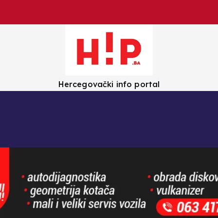
Hercegovački info portal
olica
Crna kronika
Zanimljivosti