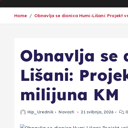
Home
Obnavlja se dionica Humi-Lišani: Projekt vr
Obnavlja se 
Lišani: Proje
milijuna KM
Hip_Urednik
Novosti
21 svibnja, 2026
0