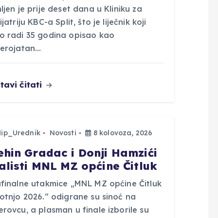
ljen je prije deset dana u Kliniku za
ijatriju KBC-a Split, što je liječnik koji
o radi 35 godina opisao kao
jerojatan…
tavi čitati
Hip_Urednik
Novosti
8 kolovoza, 2026
ehin Gradac i Donji Hamzići
nalisti MNL MZ općine Čitluk
ufinalne utakmice „MNL MZ općine Čitluk
rotnjo 2026.“ odigrane su sinoć na
rovcu, a plasman u finale izborile su