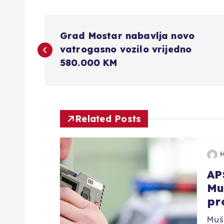
N
Grad Mostar nabavlja novo
a
vatrogasno vozilo vrijedno
580.000 KM
v
i
Related Posts
g
a
AP
Mu
c
pr
Mušk