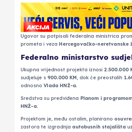
Ugovor su potpisali federalna ministrica pro
prometa i veza
Hercegovačko-neretvanske 
Federalno ministarstvo sudje
Ukupna vrijednost projekta iznosi
2.500.000 
sudjeluje s
900.000 KM
, dok će preostalih
1.
odnosno
Vlada HNŽ-a
.
Sredstva su predviđena
Planom i programom 
HNŽ-a
.
Projektom je, među ostalim, planirano
osuvre
zastora te izgradnja
autobusnih stajališta
uz