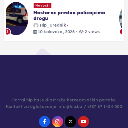
Novosti
18. DAN BLIZANACA | Večer
zajedništva, sjećanja i druženja
Hip_Urednik
10 kolovoza, 2026
5 views
4
Portal hip.ba je dio Mreže hercegovačkih portala.
Kontakt za oglašavanje info@hip.ba / +387 67 1484 000