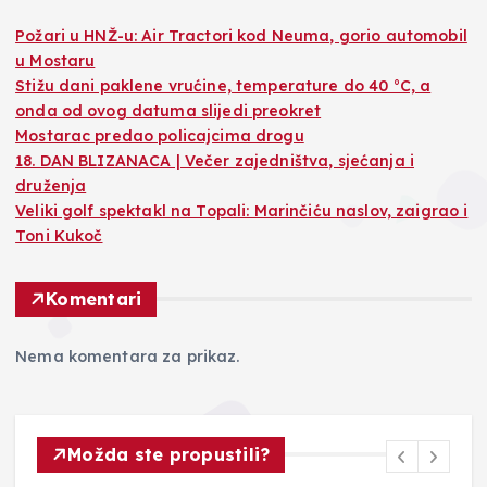
Požari u HNŽ-u: Air Tractori kod Neuma, gorio automobil
u Mostaru
Stižu dani paklene vrućine, temperature do 40 °C, a
onda od ovog datuma slijedi preokret
Mostarac predao policajcima drogu
18. DAN BLIZANACA | Večer zajedništva, sjećanja i
druženja
Veliki golf spektakl na Topali: Marinčiću naslov, zaigrao i
Toni Kukoč
Komentari
Nema komentara za prikaz.
Možda ste propustili?