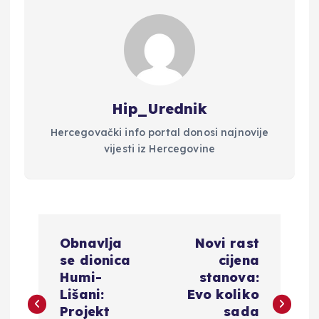
Hip_Urednik
Hercegovački info portal donosi najnovije
vijesti iz Hercegovine
N
Obnavlja
Novi rast
a
se dionica
cijena
Humi-
stanova:
v
Lišani:
Evo koliko
Projekt
sada