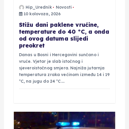
j
Hip_Urednik
Novosti
10 kolovoza, 2026
a
Stižu dani paklene vrućine,
v
temperature do 40 °C, a onda
od ovog datuma slijedi
a
preokret
Danas u Bosni i Hercegovini sunčano i
vruće. Vjetar je slab istočnog i
sjeveroistočnog smjera. Najniža jutarnja
temperatura zraka većinom između 14 i 19
°C, na jugu do 24 °C.…