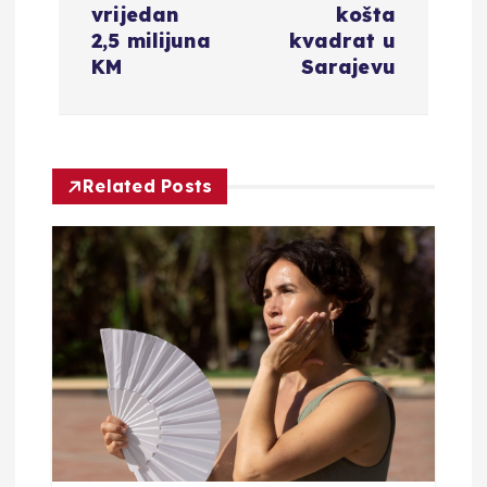
i
vrijedan
košta
2,5 milijuna
kvadrat u
g
KM
Sarajevu
a
c
Related Posts
i
j
a
o
b