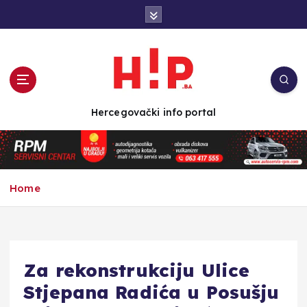
S
k
i
p
t
o
c
Hercegovački info portal
o
n
t
e
n
Home
t
Za rekonstrukciju Ulice
Stjepana Radića u Posušju