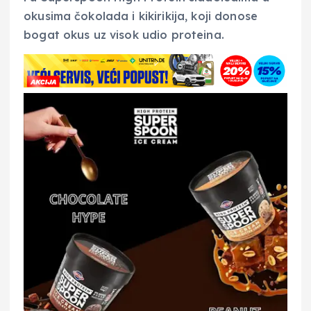
okusima čokolada i kikirikija, koji donose
bogat okus uz visok udio proteina.