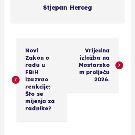
Stjepan Herceg
N
Novi
Vrijedna
a
Zakon o
izložba na
radu u
Mostarsko
v
FBiH
m proljeću
izazvao
2026.
i
reakcije:
Što se
g
mijenja za
radnike?
a
c