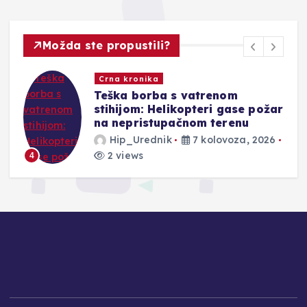
Možda ste propustili?
Crna kronika
Teška borba s vatrenom
stihijom: Helikopteri gase požar
na nepristupačnom terenu
Hip_Urednik
7 kolovoza, 2026
2 views
4