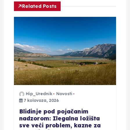
Related Posts
i
j
a
o
b
j
a
Hip_Urednik
Novosti
7 kolovoza, 2026
v
Blidinje pod pojačanim
nadzorom: Ilegalna ložišta
a
sve veći problem, kazne za