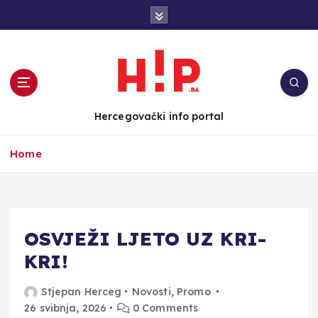
S
k
i
p
t
o
c
Hercegovački info portal
o
n
Home
t
e
n
t
OSVJEŽI LJETO UZ KRI-
KRI!
Stjepan Herceg
Novosti
,
Promo
26 svibnja, 2026
0 Comments