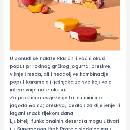
U ponudi se nalaze klasični i voćni okusi
poput prirodnog grčkog jogurta, breskve,
višnje i meda, ali i neodoljive kombinacije
poput karamele i lješnjaka za sve koji vole
intenzivnije note okusa.
Za praktično osvježenje tu je i mini mix
jagoda &amp; breskva, idealan za dijeljenje ili
lagani snack tijekom dana.
Ljubitelji funkcionalnih deserata mogu uživati
i u Superspoon High Protein sladoledima u