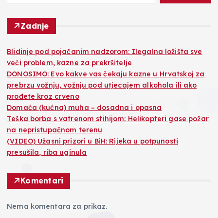
Zadnje
Blidinje pod pojačanim nadzorom: Ilegalna ložišta sve
veći problem, kazne za prekršitelje
DONOSIMO: Evo kakve vas čekaju kazne u Hrvatskoj za
prebrzu vožnju, vožnju pod utjecajem alkohola ili ako
prođete kroz crveno
Domaća (kućna) muha – dosadna i opasna
Teška borba s vatrenom stihijom: Helikopteri gase požar
na nepristupačnom terenu
(VIDEO) Užasni prizori u BiH: Rijeka u potpunosti
presušila, riba uginula
Komentari
Nema komentara za prikaz.