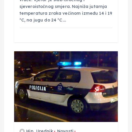
sjeveroistočnog smjera. Najniža jutarnja
a
temperatura zraka većinom između 14 i 19
°C, na jugu do 24 °C.…
Hip_Urednik
Novosti