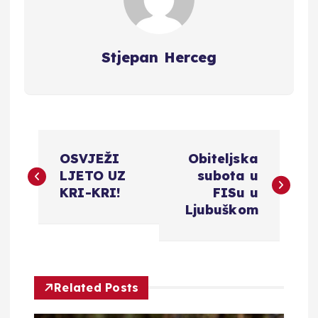
Stjepan Herceg
N
OSVJEŽI
Obiteljska
a
LJETO UZ
subota u
KRI-KRI!
FISu u
v
Ljubuškom
i
g
Related Posts