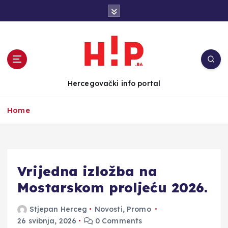
S
k
i
p
t
o
c
Hercegovački info portal
o
n
Home
t
e
n
t
Vrijedna izložba na
Mostarskom proljeću 2026.
Stjepan Herceg
Novosti
,
Promo
26 svibnja, 2026
0 Comments