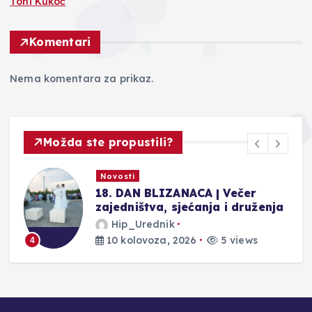
Toni Kukoč
Komentari
Nema komentara za prikaz.
Možda ste propustili?
Novosti
Veliki golf spektakl na Topali:
a
Marinčiću naslov, zaigrao i Toni
Kukoč
Hip_Urednik
10 kolovoza, 2026
3 views
5