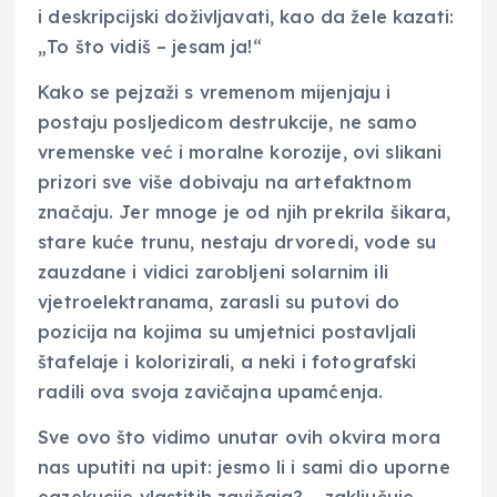
i deskripcijski doživljavati, kao da žele kazati:
„To što vidiš – jesam ja!“
Kako se pejzaži s vremenom mijenjaju i
postaju posljedicom destrukcije, ne samo
vremenske već i moralne korozije, ovi slikani
prizori sve više dobivaju na artefaktnom
značaju. Jer mnoge je od njih prekrila šikara,
stare kuće trunu, nestaju drvoredi, vode su
zauzdane i vidici zarobljeni solarnim ili
vjetroelektranama, zarasli su putovi do
pozicija na kojima su umjetnici postavljali
štafelaje i kolorizirali, a neki i fotografski
radili ova svoja zavičajna upamćenja.
Sve ovo što vidimo unutar ovih okvira mora
nas uputiti na upit: jesmo li i sami dio uporne