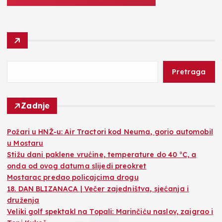
Pretraga
Zadnje
Požari u HNŽ-u: Air Tractori kod Neuma, gorio automobil
u Mostaru
Stižu dani paklene vrućine, temperature do 40 °C, a
onda od ovog datuma slijedi preokret
Mostarac predao policajcima drogu
18. DAN BLIZANACA | Večer zajedništva, sjećanja i
druženja
Veliki golf spektakl na Topali: Marinčiću naslov, zaigrao i