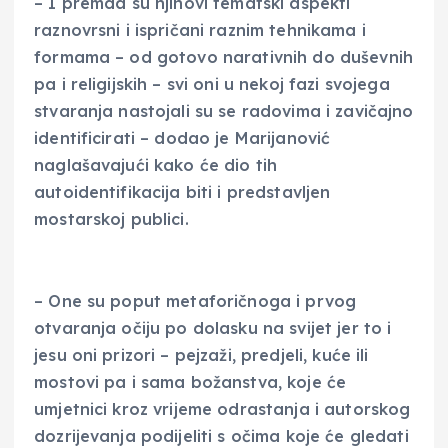
– I premda su njihovi tematski aspekti
raznovrsni i ispričani raznim tehnikama i
formama – od gotovo narativnih do duševnih
pa i religijskih – svi oni u nekoj fazi svojega
stvaranja nastojali su se radovima i zavičajno
identificirati – dodao je Marijanović
naglašavajući kako će dio tih
autoidentifikacija biti i predstavljen
mostarskoj publici.
– One su poput metaforičnoga i prvog
otvaranja očiju po dolasku na svijet jer to i
jesu oni prizori – pejzaži, predjeli, kuće ili
mostovi pa i sama božanstva, koje će
umjetnici kroz vrijeme odrastanja i autorskog
dozrijevanja podijeliti s očima koje će gledati