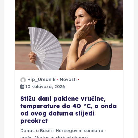
a
c
i
j
a
o
Hip_Urednik
Novosti
b
10 kolovoza, 2026
Stižu dani paklene vrućine,
j
temperature do 40 °C, a onda
od ovog datuma slijedi
a
preokret
Danas u Bosni i Hercegovini sunčano i
v
vruće. Vjetar je slab istočnog i