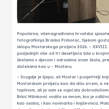
Popularna, višenagrađivana hrvatska spisatelj
fotografkinja Branka Primorac, tijekom gost
sklopu Mostarskoga proljeća 2026. – XXVIII. 
posljednjih više od tri desetljeća bila u broj
školama s djecom i odraslima izvan škola, pre
dočekana kao u – Mostaru.
– Svugdje je lijepo, ali Mostar i posjetitelji
Mostarskom proljeću kao da dišu srcem, a n
toplinom, ali ja sam se osjećala dobrodošlom
Brkić Milinković vodila sa mnom, bio je odlič
kao osoba, i kao novinarka i književnica. Ma