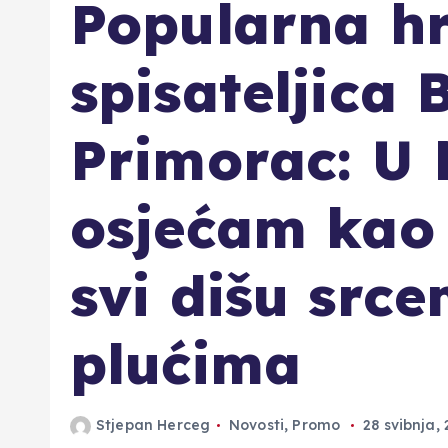
Popularna h
spisateljica
Primorac: U 
osjećam kao
svi dišu srce
plućima
Stjepan Herceg
Novosti
,
Promo
28 svibnja,