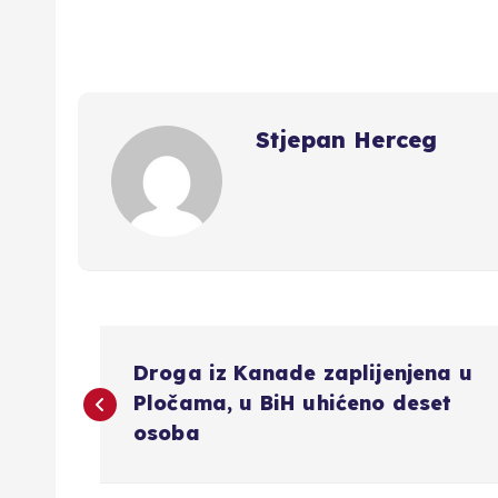
Stjepan Herceg
N
Droga iz Kanade zaplijenjena u
a
Pločama, u BiH uhićeno deset
osoba
v