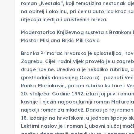
roman „Nestala“, koji tematizira nestanak dje
na obitelj i okolinu, pri čemu autorica kroz n
utjecaja medija i društvenih mreža.
Moderatorica Književnog susreta s Brankom P
Mostar Misijana Brkić Milinković.
Branka Primorac hrvatska je spisateljica, nov
Zagrebu. Cijeli radni vijek provela je u zagreb
druge novine. Uređivala je nekoliko rubrika, 
(prethodnik današnjeg Obzora) i poznati Veče
Ranko Marinković, potom rubriku kulture i Ve
20. stoljeća. Godine 1992. izlazi joj prvi rom
kasnije i njezin najpopularniji roman Matural
najbolji roman za mladež. Danas je taj roman 
18. izdanja na hrvatskom, u jednom španjol
Lektirni naslov je i roman Ljubavni slučaj mačk
godinu dana stariji, pojavljuju se u romanu z