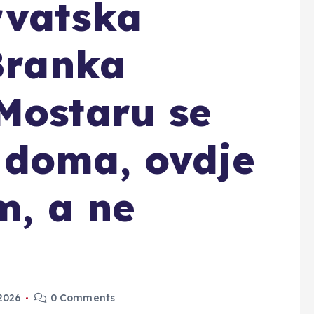
rvatska
 Branka
Mostaru se
 doma, ovdje
m, a ne
 2026
0 Comments