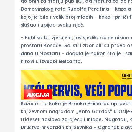
do onih za stariju publiku, od Maturalca do r
Domovinskog rata Rudolfa Perešina – kazala je
kojoj je bilo i velik broj mladih – kako i prilič
slušao i upijao svaku riječ.
– Publika bi, vjerujem, još sjedila da se nism
prostoru Kosače. Solisti i zbor bili su pravo 
dana u Mostaru – dodala je nakon što je i sam
hitovi u izvedbi Belcanta.
Kažimo i to kako je Branka Primorac upravo 
književnom nagradom „Anto Gardaš“ u Osijeku
trideset naslova za djecu i mlade. Nagradu, ko
Društvo hrvatskih književnika – Ogranak slavo