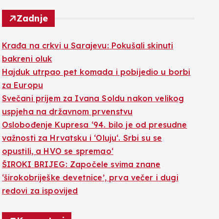
Zadnje
Krađa na crkvi u Sarajevu: Pokušali skinuti
bakreni oluk
Hajduk utrpao pet komada i pobijedio u borbi
za Europu
Svečani prijem za Ivana Soldu nakon velikog
uspjeha na državnom prvenstvu
Oslobođenje Kupresa ‘94. bilo je od presudne
važnosti za Hrvatsku i ‘Oluju‘. Srbi su se
opustili, a HVO se spremao‘
ŠIROKI BRIJEG: Započele svima znane
‘širokobriješke devetnice’, prva večer i dugi
redovi za ispovijed