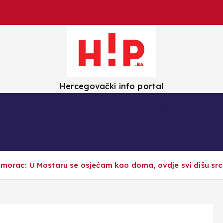
Hercegovački info portal
olica
Crna kronika
Zanimljivosti
imorac: U Mostaru se osjećam kao doma, ovdje svi dišu sr