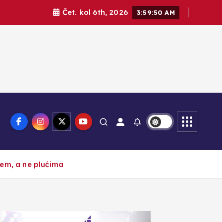
Čet. kol 6th, 2026
3:59:52 AM
cem, a ne plućima