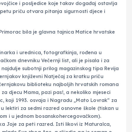
vojčice i posljedice koje takav događaj ostavlja
apetu priču otvara pitanja sigurnosti djece i
rimorac bila je glavna tajnica Matice hrvatske
inarka i urednica, fotografkinja, rođena u
ačkom dnevniku Večernji list, ali je pisala i za
a najdulje subotnji prilog magazinskog tipa Revija
rnjakov književni Natječaj za kratku priču
černjakovu biblioteku najboljih hrvatskih romana
an za djecu Mama, pazi pas!, a nekoliko mjeseci
ac, koji 1993. osvaja i Nagradu „Mato Lovrak“ za
u lektiri za sedmi razred osnovne škole (tiskan u
skom i u jednom bosanskohercegovačkom).
a Joje za peti razred. Isti likovi iz Maturalca,
a mlade Sve zbog Ane, a slijedio ga je roman o