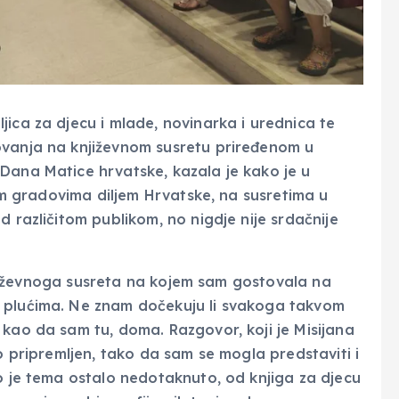
ica za djecu i mlade, novinarka i urednica te
ovanja na književnom susretu priređenom u
Dana Matice hrvatske, kazala je kako je u
nim gradovima diljem Hrvatske, na susretima u
d različitom publikom, no nigdje nije srdačnije
 književnoga susreta na kojem sam gostovala na
e plućima. Ne znam dočekuju li svakoga takvom
 kao da sam tu, doma. Razgovor, koji je Misijana
no pripremljen, tako da sam se mogla predstaviti i
lo je tema ostalo nedotaknuto, od knjiga za djecu