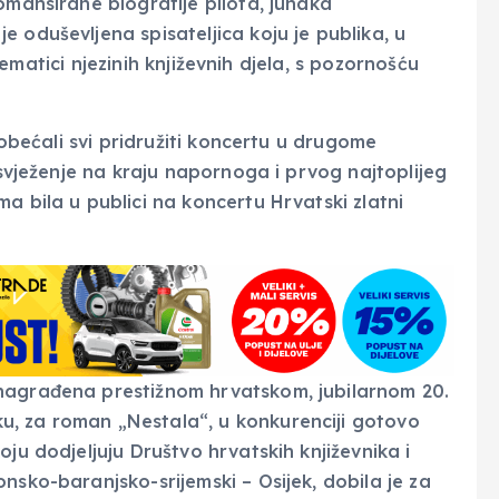
omansirane biografije pilota, junaka
 oduševljena spisateljica koju je publika, u
i tematici njezinih književnih djela, s pozornošću
o obećali svi pridružiti koncertu u drugome
osvježenje na kraju napornoga i prvog najtoplijeg
a bila u publici na koncertu Hrvatski zlatni
nagrađena prestižnom hrvatskom, jubilarnom 20.
, za roman „Nestala“, u konkurenciji gotovo
ju dodjeljuju Društvo hrvatskih književnika i
nsko-baranjsko-srijemski – Osijek, dobila je za