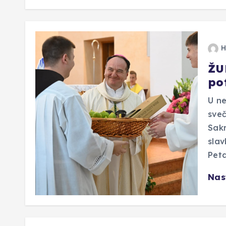
H
ŽU
po
U ne
sveč
Sakr
slav
Peta
Nas