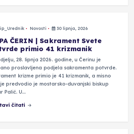
ip_Urednik
Novosti
30 lipnja, 2026
PA ČERIN | Sakrament Svete
tvrde primio 41 krizmanik
djelju, 28. lipnja 2026. godine, u Čerinu je
ano proslavljena podjela sakramenta potvrde.
ament krizme primio je 41 krizmanik, a misno
lje predvodio je mostarsko-duvanjski biskup
r Palić. U…
tavi čitati