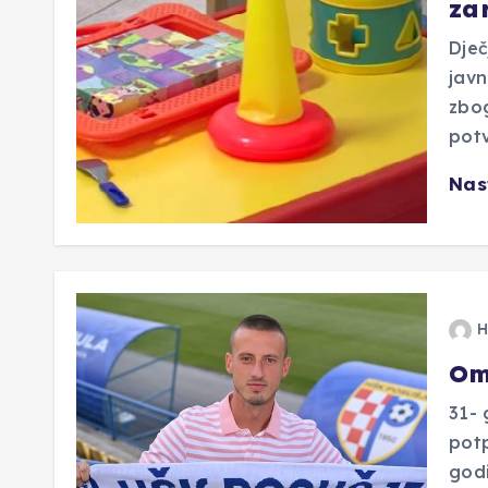
za
Dječ
javn
zbog
potv
Nas
H
Om
31- 
potp
godi