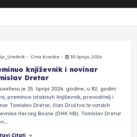
ip_Urednik
Crna kronika
30 lipnja, 2026
eminuo književnik i novinar
mislav Dretar
uxellesu je 25. lipnja 2026. godine, u 82. godini
ta, preminuo istaknuti književnik, prevoditelj i
nar Tomislav Dretar, član Društva hrvatskih
ževnika Herceg Bosne (DHK HB). Tomislav Dretar
en…
tavi čitati