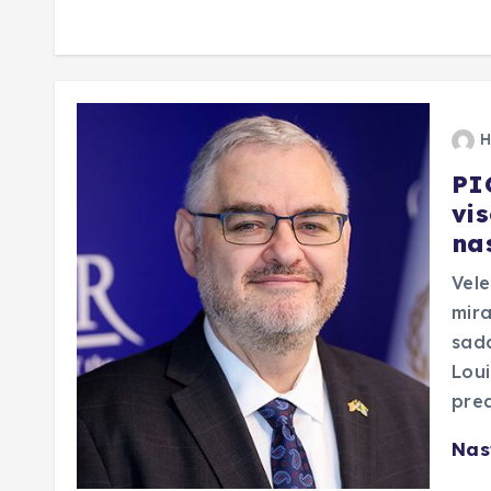
H
PI
vi
na
Vel
mira
sad
Loui
pred
Nas