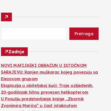
Pretraga
Zadnje
NOVI MAFIJAŠKI OBRAČUN U ISTOČNOM
SARAJEVU: Ranjen muškarac kojeg povezuju sa
Elezovom grupom
Eksplozija u obiteljskoj kući: Troje ozlijeđenih,
20-godišnjak hitno prevezen helikopterom
U Posušju predstavljanje knjige „Zbornik
Zvonimira Marića“ u čast istaknutom