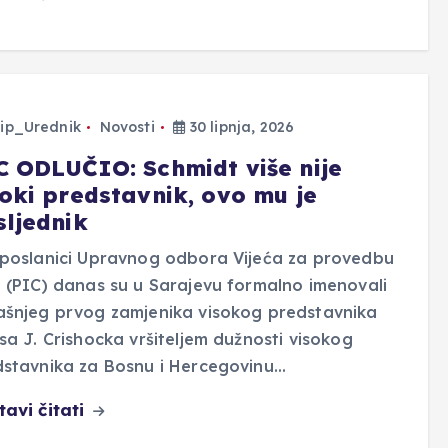
ip_Urednik
Novosti
30 lipnja, 2026
C ODLUČIO: Schmidt više nije
soki predstavnik, ovo mu je
sljednik
eposlanici Upravnog odbora Vijeća za provedbu
 (PIC) danas su u Sarajevu formalno imenovali
ašnjeg prvog zamjenika visokog predstavnika
sa J. Crishocka vršiteljem dužnosti visokog
stavnika za Bosnu i Hercegovinu…
tavi čitati