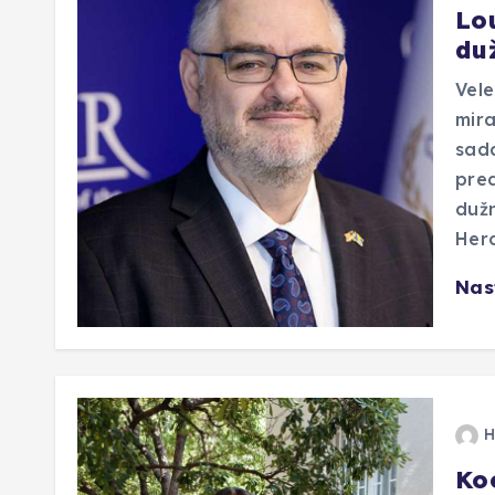
Lou
du
Vel
mira
sad
pred
dužn
Her
Nas
H
Ko