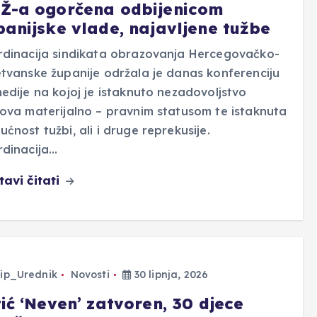
Ž-a ogorčena odbijenicom
panijske vlade, najavljene tužbe
rdinacija sindikata obrazovanja Hercegovačko-
tvanske županije održala je danas konferenciju
edije na kojoj je istaknuto nezadovoljstvo
ova materijalno – pravnim statusom te istaknuta
ćnost tužbi, ali i druge reprekusije.
rdinacija…
tavi čitati
ip_Urednik
Novosti
30 lipnja, 2026
ić ‘Neven’ zatvoren, 30 djece