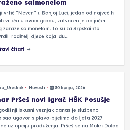
raženo salmonelom
ji vrtić “Neven” u Banjoj Luci, jedan od najvećih
ih vrtića u ovom gradu, zatvoren je od jučer
 zaraze salmonelom. To su za Srpskainfo
rdili roditelji djece koja idu…
tavi čitati
ip_Urednik
Novosti
30 lipnja, 2026
ar Pršeš novi igrač HŠK Posušje
godišnji iskusni veznjak danas je službeno
isao ugovor s plavo-bijelima do ljeta 2027.
ne uz opciju produženja. Pršeš se na Mokri Dolac