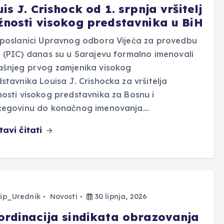
is J. Crishock od 1. srpnja vršitelj
žnosti visokog predstavnika u BiH
eposlanici Upravnog odbora Vijeća za provedbu
 (PIC) danas su u Sarajevu formalno imenovali
ašnjeg prvog zamjenika visokog
stavnika Louisa J. Crishocka za vršitelja
osti visokog predstavnika za Bosnu i
cegovinu do konačnog imenovanja…
tavi čitati
ip_Urednik
Novosti
30 lipnja, 2026
ordinacija sindikata obrazovanja