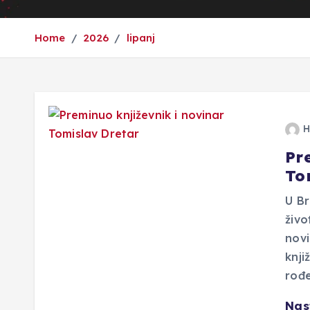
Home
2026
lipanj
H
Pr
To
U Br
živo
novi
knji
rođ
Nas