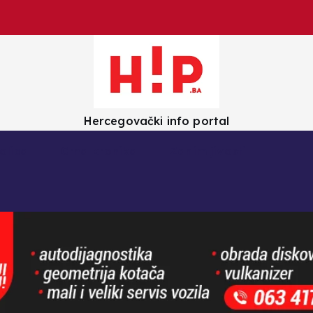
Hercegovački info portal
olica
Crna kronika
Zanimljivosti