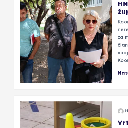
HN
žu
Koo
nere
za m
član
mogu
Koo
Nas
H
Vrt