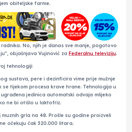
jem obiteljske farme.
e radnika. No, njih je danas sve manje, pogotovo
iju“, objašnjava Vujinović za
Federalnu televiziju
.
oj tehnologiji
og sustava, pere i dezinficira vime prije mužnje
k se tijekom procesa krave hrane. Tehnologija u
 ugrađena jedinica automatski odvaja mlijeko
 ne bi otišlo u laktofriz.
muznih grla na 48. Prošle su godine proizveli
ne očekuju čak 320.000 litara.