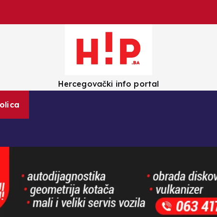
Hercegovački info portal
olica
Crna kronika
Zanimljivosti