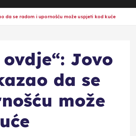
ao da se radom i upornošću može uspjeti kod kuće
 ovdje“: Jovo
kazao da se
rnošću može
kuće