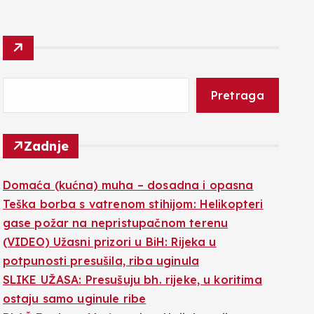
Pretraga
Zadnje
Domaća (kućna) muha – dosadna i opasna
Teška borba s vatrenom stihijom: Helikopteri
gase požar na nepristupačnom terenu
(VIDEO) Užasni prizori u BiH: Rijeka u
potpunosti presušila, riba uginula
SLIKE UŽASA: Presušuju bh. rijeke, u koritima
ostaju samo uginule ribe