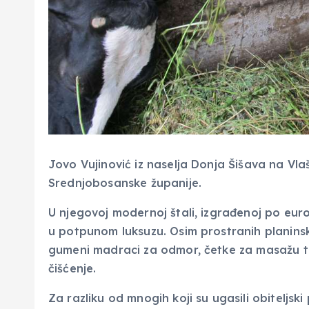
Jovo Vujinović iz naselja Donja Šišava na Vla
Srednjobosanske županije.
U njegovoj modernoj štali, izgrađenoj po eur
u potpunom luksuzu. Osim prostranih planins
gumeni madraci za odmor, četke za masažu t
čišćenje.
Za razliku od mnogih koji su ugasili obiteljski