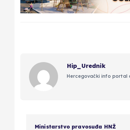
Hip_Urednik
Hercegovački info portal d
N
Ministarstvo pravosuđa HNŽ