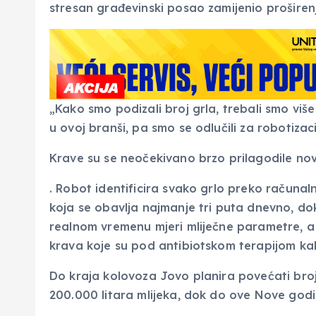
stresan građevinski posao zamijenio proširen
„Kako smo podizali broj grla, trebali smo viš
u ovoj branši, pa smo se odlučili za robotizac
Krave su se neočekivano brzo prilagodile nov
. Robot identificira svako grlo preko računaln
koja se obavlja najmanje tri puta dnevno, do
realnom vremenu mjeri mliječne parametre, a
krava koje su pod antibiotskom terapijom kako
Do kraja kolovoza Jovo planira povećati broj 
200.000 litara mlijeka, dok do ove Nove godi