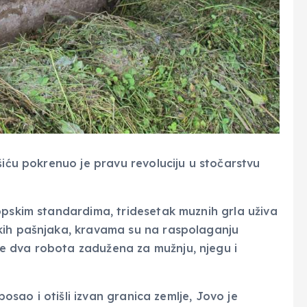
šiću pokrenuo je pravu revoluciju u stočarstvu
opskim standardima, tridesetak muznih grla uživa
kih pašnjaka, kravama su na raspolaganju
e dva robota zadužena za mužnju, njegu i
 posao i otišli izvan granica zemlje, Jovo je