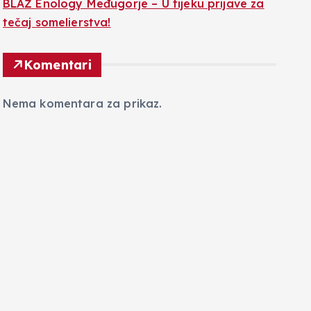
BLAŽ Enology Međugorje – U tijeku prijave za
tečaj somelierstva!
Komentari
Nema komentara za prikaz.