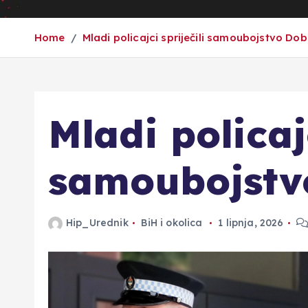
Home
Mladi policajci spriječili samoubojstvo Dobo
Mladi policajc
samoubojstvo
Hip_Urednik
BiH i okolica
1 lipnja, 2026