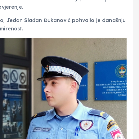
ovjerenje.
boj Jedan Slađan Đukanović pohvalio je današnju
smirenost.