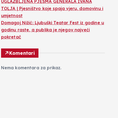
UGLAZBLJENA PJESMA GENERALA IVANA
TOLJA | Pjesništvo koje spaja vjeru, domovinu i
umjetnost
Domagoj Nižić: Ljubuški Teatar Fest iz godine u
godinu raste, a publika je njegov najveći
pokretač
Komentari
Nema komentara za prikaz.