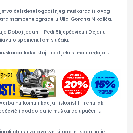
bojstvo četrdesetogodišnjeg muškarca iz ovog
 kata stambene zgrade u Ulici Gorana Nikolića.
aje Doboj jedan – Peđi Slijepčeviću i Dejanu
 prijavu o spomenutom slučaju.
muškarca kako stoji na dijelu klima uređaja s
verbalnu komunikaciju i iskoristili trenutak
ijepčević i dodao da je muškarac upućen u
imali obuku za ovakve situacije, kada im je