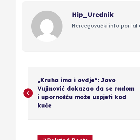
Hip_Urednik
Hercegovački info portal d
N
„Kruha ima i ovdje“: Jovo
a
Vujinović dokazao da se radom
i upornošću može uspjeti kod
v
kuće
i