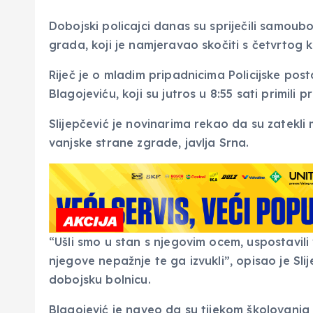
Dobojski policajci danas su spriječili samou
grada, koji je namjeravao skočiti s četvrtog
Riječ je o mladim pripadnicima Policijske post
Blagojeviću, koji su jutros u 8:55 sati primili
Slijepčević je novinarima rekao da su zatekli 
vanjske strane zgrade, javlja Srna.
“Ušli smo u stan s njegovim ocem, uspostavili 
njegove nepažnje te ga izvukli”, opisao je Sl
dobojsku bolnicu.
Blagojević je naveo da su tijekom školovanja 