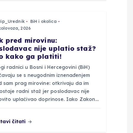
Hip_Urednik
BiH i okolica
kolovoza, 2026
k pred mirovinu:
slodavac nije uplatio staž?
o kako ga platiti!
i radnici u Bosni i Hercegovini (BiH)
čavaju se s neugodnim iznenađenjem
d sam prag mirovine: otkrivaju da im
staje radni staž jer poslodavac nije
ovito uplaćivao doprinose. Iako Zakon…
tavi čitati