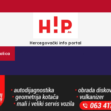
Hercegovački info portal
olica
Crna kronika
Zanimljivosti