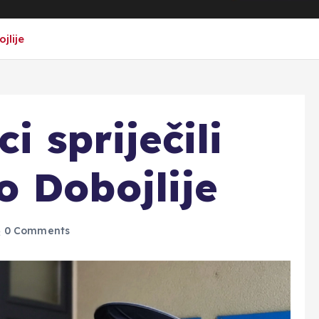
jlije
i spriječili
 Dobojlije
0 Comments