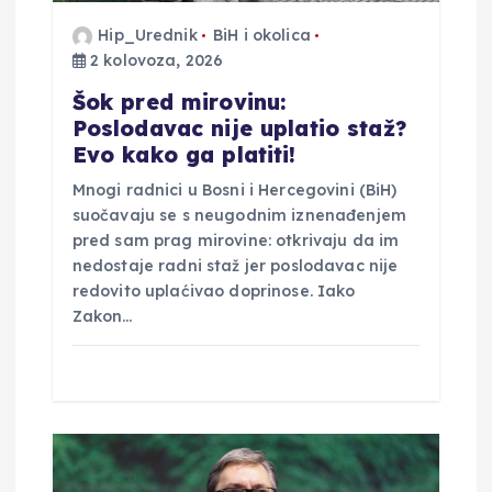
j
Hip_Urednik
BiH i okolica
2 kolovoza, 2026
a
Šok pred mirovinu:
Poslodavac nije uplatio staž?
v
Evo kako ga platiti!
Mnogi radnici u Bosni i Hercegovini (BiH)
a
suočavaju se s neugodnim iznenađenjem
pred sam prag mirovine: otkrivaju da im
nedostaje radni staž jer poslodavac nije
redovito uplaćivao doprinose. Iako
Zakon…