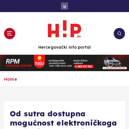
S
k
i
p
t
o
c
Hercegovački info portal
o
n
t
e
n
Home
t
Od sutra dostupna
mogućnost elektroničkoga