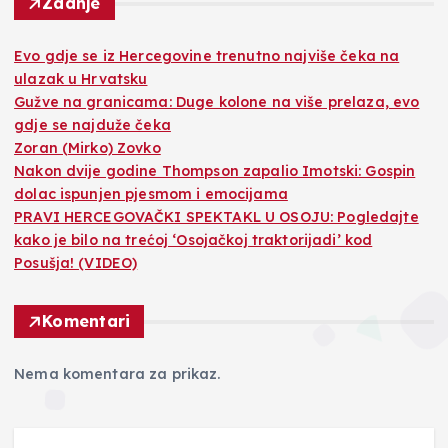
Zadnje
Evo gdje se iz Hercegovine trenutno najviše čeka na
ulazak u Hrvatsku
Gužve na granicama: Duge kolone na više prelaza, evo
gdje se najduže čeka
Zoran (Mirko) Zovko
Nakon dvije godine Thompson zapalio Imotski: Gospin
dolac ispunjen pjesmom i emocijama
PRAVI HERCEGOVAČKI SPEKTAKL U OSOJU: Pogledajte
kako je bilo na trećoj ‘Osojačkoj traktorijadi’ kod
Posušja! (VIDEO)
Komentari
Nema komentara za prikaz.