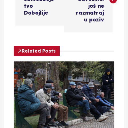
v
tvo
još ne
i
Dobojlije
razmatraj
u poziv
g
a
Related Posts
c
i
j
a
o
b