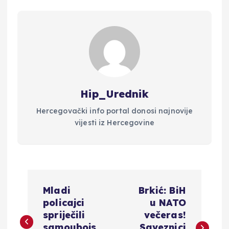
Hip_Urednik
Hercegovački info portal donosi najnovije
vijesti iz Hercegovine
N
Mladi
Brkić: BiH
a
policajci
u NATO
spriječili
večeras!
samoubojs
Saveznici