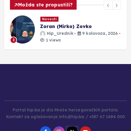
Možda ste propustili?
Novosti
Zoran (Mirko) Zovko
Hip_Urednik
9 kolovoza, 2026
1 views
3
Portal hip.ba je dio Mreže hercegovačkih portala.
Kontakt za oglašavanje info@hip.ba / +387 67 1484 000