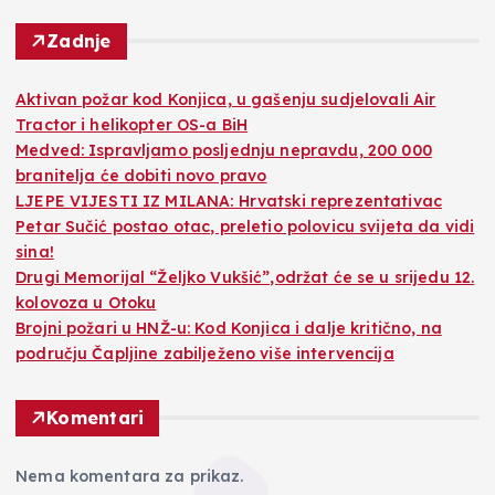
Zadnje
Aktivan požar kod Konjica, u gašenju sudjelovali Air
Tractor i helikopter OS-a BiH
Medved: Ispravljamo posljednju nepravdu, 200 000
branitelja će dobiti novo pravo
LJEPE VIJESTI IZ MILANA: Hrvatski reprezentativac
Petar Sučić postao otac, preletio polovicu svijeta da vidi
sina!
Drugi Memorijal “Željko Vukšić”,održat će se u srijedu 12.
kolovoza u Otoku
Brojni požari u HNŽ-u: Kod Konjica i dalje kritično, na
području Čapljine zabilježeno više intervencija
Komentari
Nema komentara za prikaz.