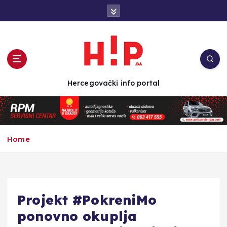
S
k
i
p
t
o
c
Hercegovački info portal
o
n
t
e
n
Home
t
Projekt #PokreniMo
ponovno okuplja