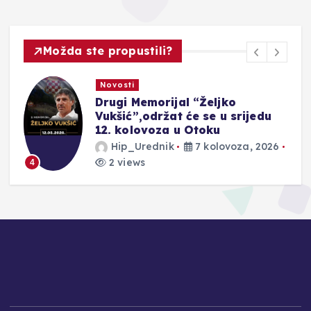
Možda ste propustili?
Novosti
Drugi Memorijal “Željko
r
Vukšić”,održat će se u srijedu
12. kolovoza u Otoku
Hip_Urednik
7 kolovoza, 2026
2 views
4