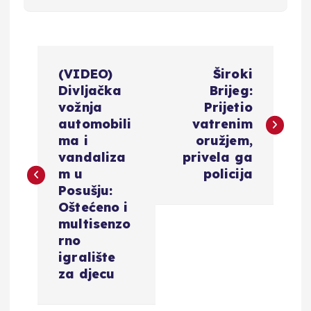
N
(VIDEO)
Široki
a
Divljačka
Brijeg:
vožnja
Prijetio
v
automobili
vatrenim
ma i
oružjem,
i
vandaliza
privela ga
m u
policija
g
Posušju:
Oštećeno i
a
multisenzo
rno
c
igralište
za djecu
i