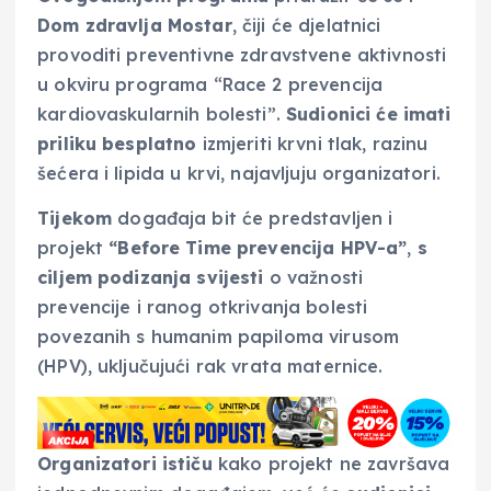
Dom zdravlja Mostar
, čiji će djelatnici
provoditi preventivne zdravstvene aktivnosti
u okviru programa “Race 2 prevencija
kardiovaskularnih bolesti”.
Sudionici će imati
priliku besplatno
izmjeriti krvni tlak, razinu
šećera i lipida u krvi, najavljuju organizatori.
Tijekom
događaja bit će predstavljen i
projekt
“Before Time prevencija HPV-a”
,
s
ciljem podizanja svijesti
o važnosti
prevencije i ranog otkrivanja bolesti
povezanih s humanim papiloma virusom
(HPV), uključujući rak vrata maternice.
Organizatori ističu
kako projekt ne završava