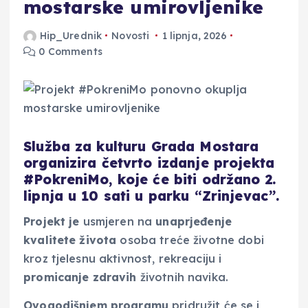
mostarske umirovljenike
Hip_Urednik
Novosti
1 lipnja, 2026
0 Comments
Služba za kulturu Grada Mostara
organizira četvrto izdanje projekta
#PokreniMo, koje će biti održano 2.
lipnja u 10 sati u parku “Zrinjevac”.
Projekt je
usmjeren na
unaprjeđenje
kvalitete života
osoba treće životne dobi
kroz tjelesnu aktivnost, rekreaciju i
promicanje zdravih
životnih navika.
Ovogodišnjem programu
pridružit će se i