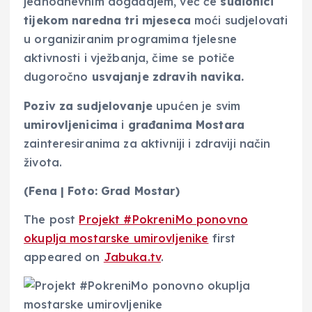
jednodnevnim događajem, već će
sudionici
tijekom naredna tri mjeseca
moći sudjelovati
u organiziranim programima tjelesne
aktivnosti i vježbanja, čime se potiče
dugoročno
usvajanje zdravih navika.
Poziv za sudjelovanje
upućen je svim
umirovljenicima
i
građanima Mostara
zainteresiranima za aktivniji i zdraviji način
života.
(Fena | Foto: Grad Mostar)
The post
Projekt #PokreniMo ponovno
okuplja mostarske umirovljenike
first
appeared on
Jabuka.tv
.