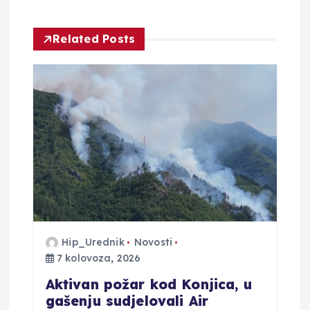
j
Related Posts
a
o
b
j
a
v
Hip_Urednik
Novosti
a
7 kolovoza, 2026
Aktivan požar kod Konjica, u
gašenju sudjelovali Air