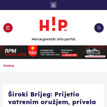
S
k
i
p
t
o
c
Hercegovački info portal
o
n
t
e
n
Home
t
Široki Brijeg: Prijetio
vatrenim oružjem, privela