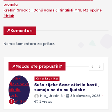
promila
Krehin Gradac i Donji Hamzići finalisti MNL MZ općine
Čitluk
Komentari
Nema komentara za prikaz.
Možda ste propustili?
Crna kronika
Suša rijeke Save otkrila kosti,
sumnja se da su ljudske
Hip_Urednik
8 kolovoza, 2026
1 views
3