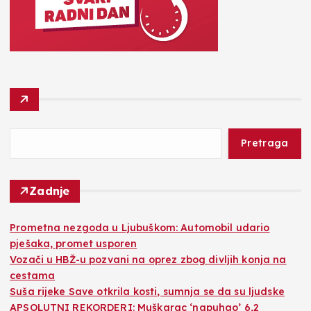
Pretraga
Zadnje
Prometna nezgoda u Ljubuškom: Automobil udario
pješaka, promet usporen
Vozači u HBŽ-u pozvani na oprez zbog divljih konja na
cestama
Suša rijeke Save otkrila kosti, sumnja se da su ljudske
APSOLUTNI REKORDERI: Muškarac ‘napuhao’ 6,2