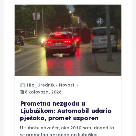
i
j
a
o
b
j
Hip_Urednik
Novosti
8 kolovoza, 2026
a
Prometna nezgoda u
v
Ljubuškom: Automobil udario
pješaka, promet usporen
a
U subotu navečer, oko 20:10 sati, dogodila
se prometna nezgoda na ljubuškoj