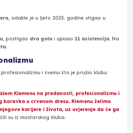
era
, odakle je u ljeto 2023. godine stigao u
cu
, postigao
dva gola
i upisao
11 asistencija
. Na
uta
.
ionalizmu
 profesionalizmu i svemu što je pružio klubu
našem Klemenu na predanosti, profesionalizmu i
g boravka u crvenom dresu. Klemenu želimo
jegove karijere i života, uz uvjerenje da će ga
čili su iz mostarskog kluba.