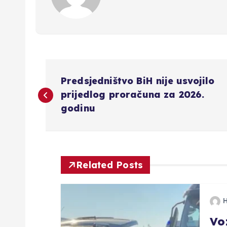
N
Predsjedništvo BiH nije usvojilo
a
prijedlog proračuna za 2026.
godinu
v
i
Related Posts
g
a
Vo