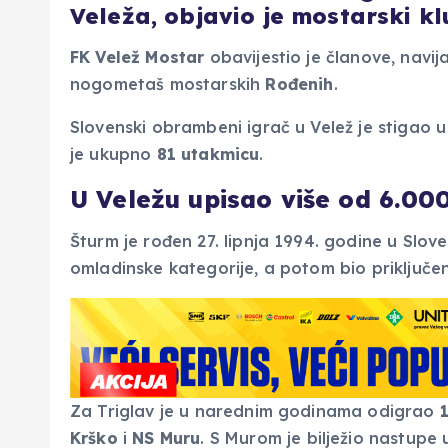
Veleža, objavio je mostarski kl
FK Velež Mostar
obavijestio je članove, navija
nogometaš mostarskih
Rođenih
.
Slovenski obrambeni igrač u Velež je stigao 
je ukupno
81 utakmicu
.
U Veležu upisao više od 6.00
Šturm je rođen 27. lipnja 1994. godine u Slove
omladinske kategorije, a potom bio priključen
Za Triglav je u narednim godinama odigrao
Krško
i
NS Muru
. S Murom je bilježio nastupe 