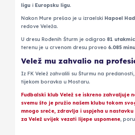
ligu
i
Europsku ligu
.
Nakon Mure prešao je u izraelski
Hapoel Had
redove Veleža.
U dresu Rođenih Šturm je odigrao
81 utakmi
terenu je u crvenom dresu proveo
6.085 min
Velež mu zahvalio na profes
Iz FK Velež zahvalili su Šturmu na predanosti,
tijekom boravka u Mostaru.
Fudbalski klub Velež se iskreno zahvaljuje 
svemu što je pružio našem klubu tokom svo
mnogo sreće, zdravlja i uspjeha u nastavku n
za Velež uvijek vezati lijepe uspomene
, poru