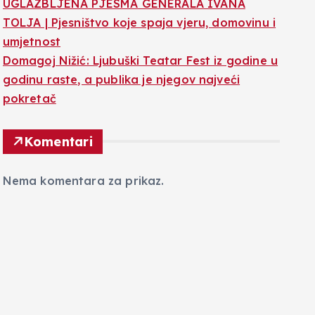
UGLAZBLJENA PJESMA GENERALA IVANA
TOLJA | Pjesništvo koje spaja vjeru, domovinu i
umjetnost
Domagoj Nižić: Ljubuški Teatar Fest iz godine u
godinu raste, a publika je njegov najveći
pokretač
Komentari
Nema komentara za prikaz.