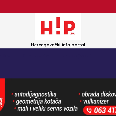
Hercegovački info portal
olica
Crna kronika
Zanimljivosti