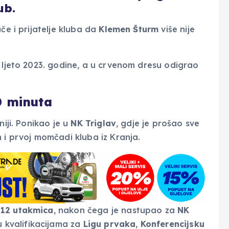
ub.
če i prijatelje kluba da
Klemen Šturm
više nije
u ljeto 2023. godine, a u crvenom dresu odigrao
0 minuta
niji. Ponikao je u
NK Triglav
, gdje je prošao sve
 i prvoj momčadi kluba iz Kranja.
112 utakmica
, nakon čega je nastupao za
NK
u kvalifikacijama za
Ligu prvaka
,
Konferencijsku