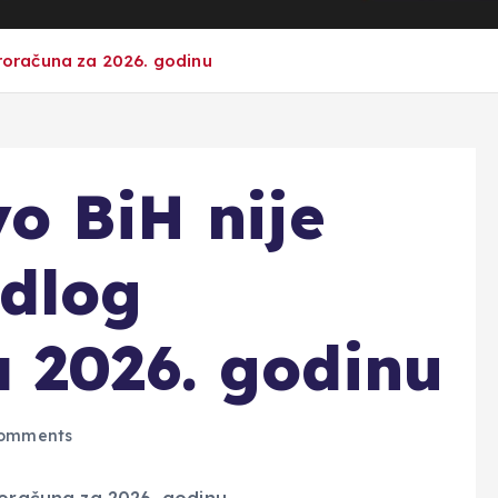
proračuna za 2026. godinu
vo BiH nije
edlog
 2026. godinu
omments