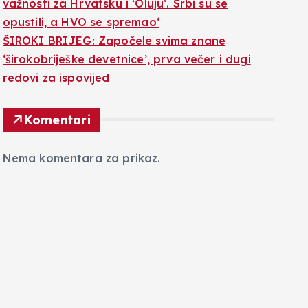
važnosti za Hrvatsku i ‘Oluju‘. Srbi su se
opustili, a HVO se spremao‘
ŠIROKI BRIJEG: Započele svima znane
‘širokobriješke devetnice’, prva večer i dugi
redovi za ispovijed
Komentari
Nema komentara za prikaz.