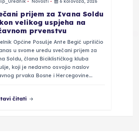
Hip_Urednik
Novosti
6 kolovoza, 2026
ečani prijem za Ivana Soldu
kon velikog uspjeha na
žavnom prvenstvu
lnik Općine Posušje Ante Begić upriličio
danas u svome uredu svečani prijem za
a Soldu, člana Biciklističkog kluba
šje, koji je nedavno osvojio naslov
avnog prvaka Bosne i Hercegovine…
tavi čitati