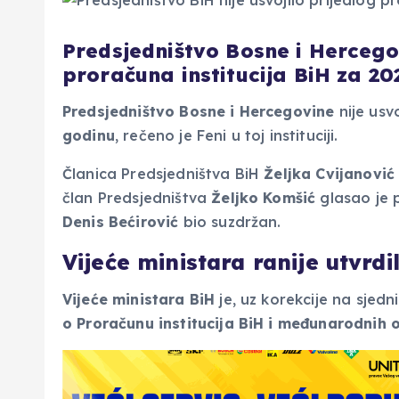
Predsjedništvo Bosne i Hercegov
proračuna institucija BiH za 20
Predsjedništvo Bosne i Hercegovine
nije usv
godinu
, rečeno je Feni u toj instituciji.
Članica Predsjedništva BiH
Željka Cvijanović
član Predsjedništva
Željko Komšić
glasao je p
Denis Bećirović
bio suzdržan.
Vijeće ministara ranije utvrdi
Vijeće ministara BiH
je, uz korekcije na sjedn
o Proračunu institucija BiH i međunarodnih 