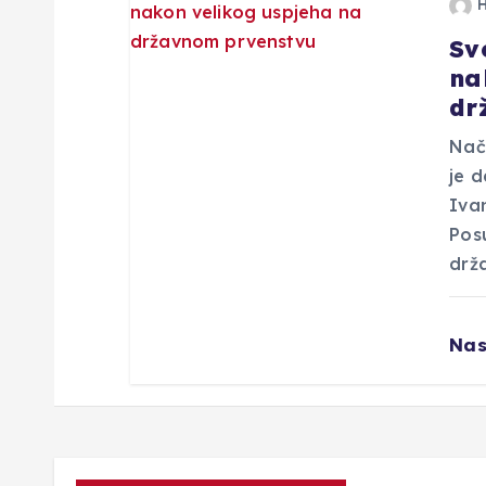
j
Sv
na
a
dr
v
Nače
je 
a
Ivan
Posu
drž
Nas