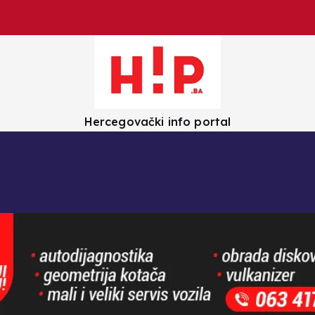
Hercegovački info portal
olica
Crna kronika
Zanimljivosti