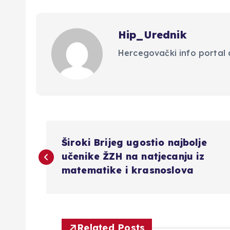
Hip_Urednik
Hercegovački info portal d
N
Široki Brijeg ugostio najbolje
a
učenike ŽZH na natjecanju iz
matematike i krasnoslova
v
i
Related Posts