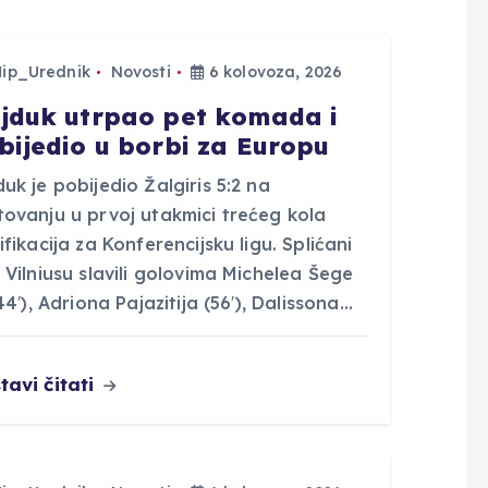
Hip_Urednik
Novosti
6 kolovoza, 2026
jduk utrpao pet komada i
bijedio u borbi za Europu
uk je pobijedio Žalgiris 5:2 na
tovanju u prvoj utakmici trećeg kola
ifikacija za Konferencijsku ligu. Splićani
 Vilniusu slavili golovima Michelea Šege
 44′), Adriona Pajazitija (56′), Dalissona…
tavi čitati