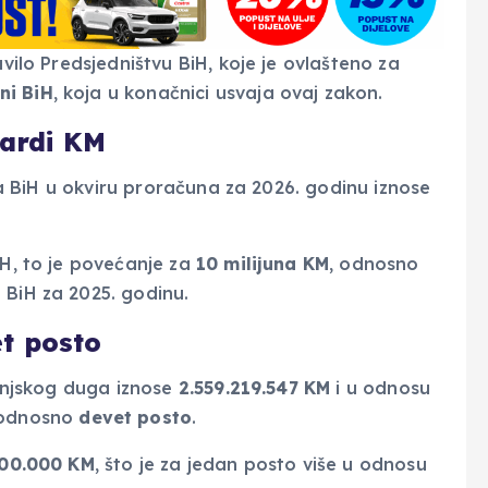
avilo Predsjedništvu BiH, koje je ovlašteno za
ni BiH
, koja u konačnici usvaja ovaj zakon.
jardi KM
cija BiH u okviru proračuna za 2026. godinu iznose
iH, to je povećanje za
10 milijuna KM
, odnosno
 BiH za 2025. godinu.
t posto
vanjskog duga iznose
2.559.219.547 KM
i u odnosu
 odnosno
devet posto
.
500.000 KM
, što je za jedan posto više u odnosu