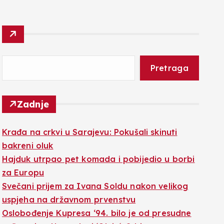
Pretraga
Zadnje
Krađa na crkvi u Sarajevu: Pokušali skinuti
bakreni oluk
Hajduk utrpao pet komada i pobijedio u borbi
za Europu
Svečani prijem za Ivana Soldu nakon velikog
uspjeha na državnom prvenstvu
Oslobođenje Kupresa ‘94. bilo je od presudne