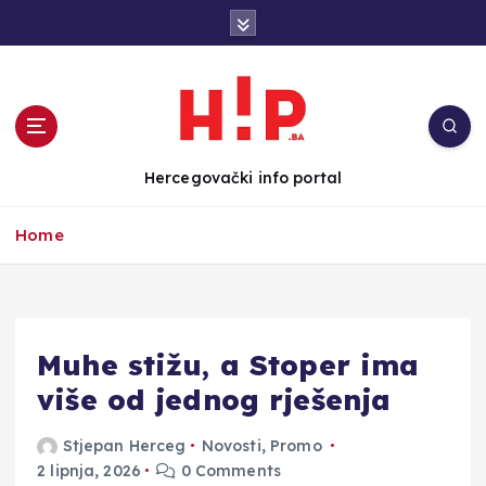
S
k
i
p
t
o
c
Hercegovački info portal
o
n
Home
t
e
n
t
Muhe stižu, a Stoper ima
više od jednog rješenja
Stjepan Herceg
Novosti
,
Promo
2 lipnja, 2026
0 Comments