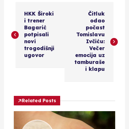
N
HKK Široki
Čitluk
a
i trener
odao
Bagarić
počast
v
potpisali
Tomislavu
novi
Ivčiću:
i
trogodišnji
Večer
ugovor
emocija uz
g
tamburaše
i klapu
a
c
Related Posts
i
j