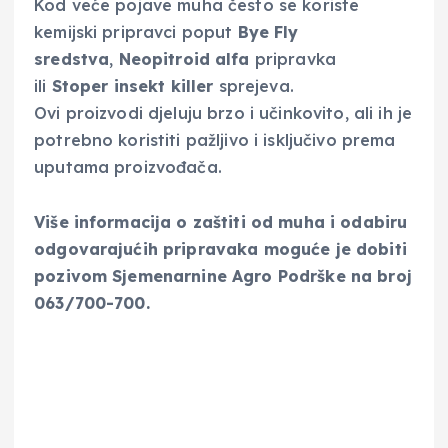
Kod veće pojave muha često se koriste
kemijski pripravci poput
Bye Fly
sredstva
,
Neopitroid alfa
pripravka
ili
Stoper insekt killer
sprejeva.
Ovi proizvodi djeluju brzo i učinkovito, ali ih je
potrebno koristiti pažljivo i isključivo prema
uputama proizvođača.
Više informacija o zaštiti od muha i odabiru
odgovarajućih pripravaka moguće je dobiti
pozivom Sjemenarnine Agro Podrške na broj
063/700-700.