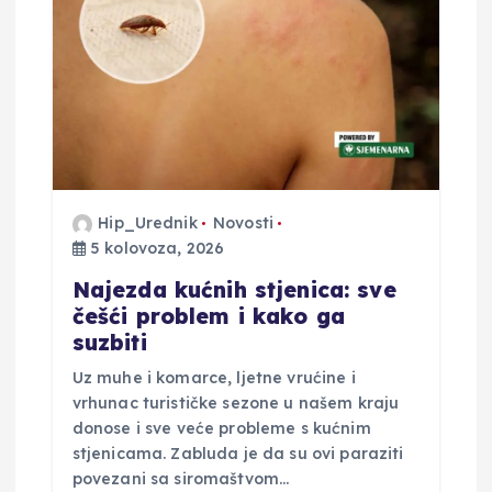
a
o
b
j
Hip_Urednik
Novosti
a
5 kolovoza, 2026
v
Najezda kućnih stjenica: sve
češći problem i kako ga
a
suzbiti
Uz muhe i komarce, ljetne vrućine i
vrhunac turističke sezone u našem kraju
donose i sve veće probleme s kućnim
stjenicama. Zabluda je da su ovi paraziti
povezani sa siromaštvom…