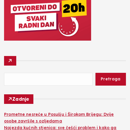
Pretraga
Zadnje
Prometne nesreće u Posušju i Širokom Brijegu: Dvije
osobe završile s ozljedama
Najezda kućnih stjenica: sve češći problem i kako ga