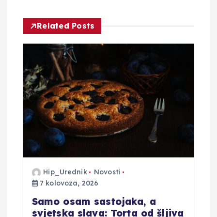
a
c
Related Posts
i
j
a
o
b
j
Hip_Urednik
Novosti
7 kolovoza, 2026
a
Samo osam sastojaka, a
v
svjetska slava: Torta od šljiva