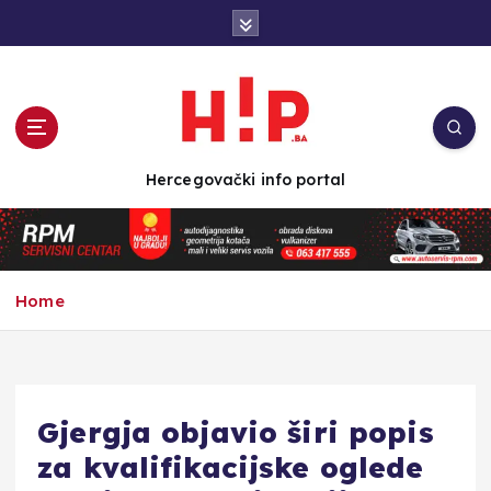
S
k
i
p
t
o
c
Hercegovački info portal
o
n
t
e
n
Home
t
Gjergja objavio širi popis
za kvalifikacijske oglede