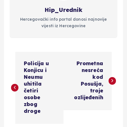
Hip_Urednik
Hercegovački info portal donosi najnovije
vijesti iz Hercegovine
N
Policija u
Prometna
a
Konjicu i
nesreća
Neumu
kod
v
uhitila
Posušja,
četiri
troje
i
osobe
ozlijeđenih
zbog
g
droge