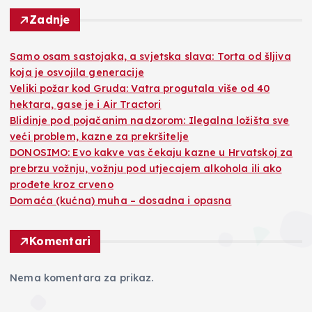
Zadnje
Samo osam sastojaka, a svjetska slava: Torta od šljiva
koja je osvojila generacije
Veliki požar kod Gruda: Vatra progutala više od 40
hektara, gase je i Air Tractori
Blidinje pod pojačanim nadzorom: Ilegalna ložišta sve
veći problem, kazne za prekršitelje
DONOSIMO: Evo kakve vas čekaju kazne u Hrvatskoj za
prebrzu vožnju, vožnju pod utjecajem alkohola ili ako
prođete kroz crveno
Domaća (kućna) muha – dosadna i opasna
Komentari
Nema komentara za prikaz.