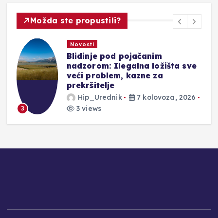
Možda ste propustili?
Novosti
DONOSIMO: Evo kakve vas
čekaju kazne u Hrvatskoj za
prebrzu vožnju, vožnju pod
utjecajem alkohola ili ako
prođete kroz crveno
Hip_Urednik
7 kolovoza, 2026
2 views
4