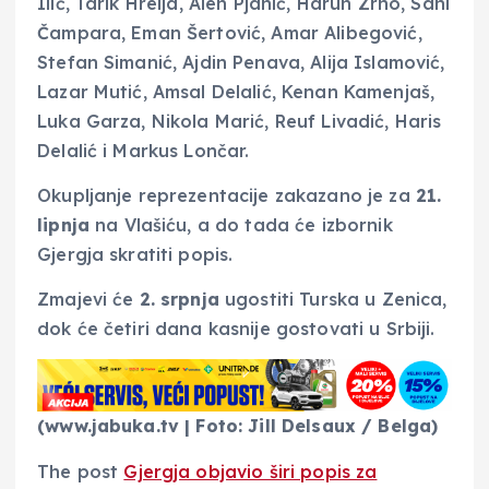
Ilić, Tarik Hrelja, Alen Pjanić, Harun Zrno, Sani
Čampara, Eman Šertović, Amar Alibegović,
Stefan Simanić, Ajdin Penava, Alija Islamović,
Lazar Mutić, Amsal Delalić, Kenan Kamenjaš,
Luka Garza, Nikola Marić, Reuf Livadić, Haris
Delalić i Markus Lončar.
Okupljanje reprezentacije zakazano je za
21.
lipnja
na Vlašiću, a do tada će izbornik
Gjergja skratiti popis.
Zmajevi će
2. srpnja
ugostiti Turska u Zenica,
dok će četiri dana kasnije gostovati u Srbiji.
(www.jabuka.tv | Foto: Jill Delsaux / Belga)
The post
Gjergja objavio širi popis za