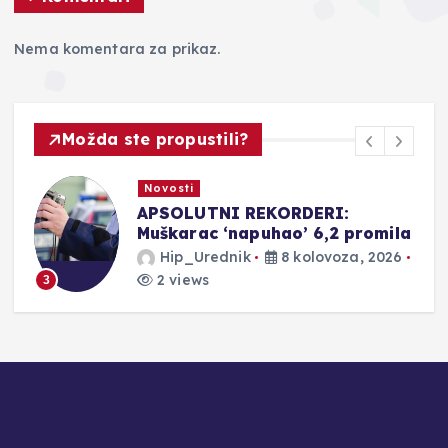
Nema komentara za prikaz.
Možda ste propustili?
Novosti
APSOLUTNI REKORDERI:
Muškarac ‘napuhao’ 6,2 promila
Hip_Urednik
8 kolovoza, 2026
2 views
3
4