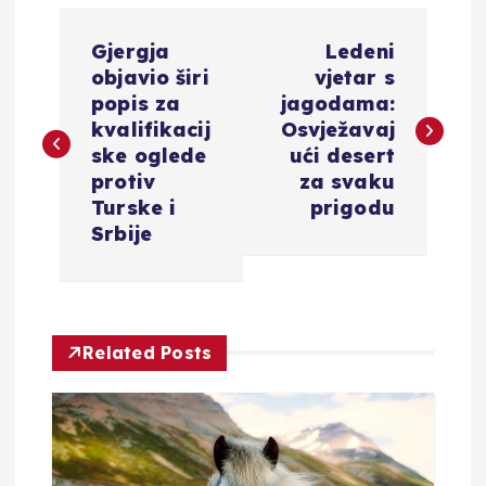
N
Gjergja
Ledeni
a
objavio širi
vjetar s
popis za
jagodama:
v
kvalifikacij
Osvježavaj
ske oglede
ući desert
i
protiv
za svaku
Turske i
prigodu
g
Srbije
a
c
Related Posts
i
j