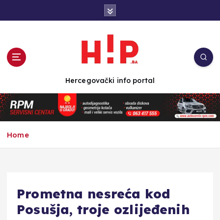
S
k
i
p
t
o
c
Hercegovački info portal
o
n
t
e
n
Home
t
Prometna nesreća kod
Posušja, troje ozlijeđenih