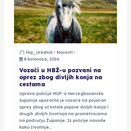
a
o
b
j
Hip_Urednik
Novosti
8 kolovoza, 2026
a
Vozači u HBŽ-u pozvani na
v
oprez zbog divljih konja na
cestama
a
Uprava policije MUP-a Hercegbosanske
županije upozorila je vozače na pojačan
oprez zbog učestale pojave divljih konja i
drugih divljih životinja na prometnicama
na području Županije. Iz policije navode
kako životinje…