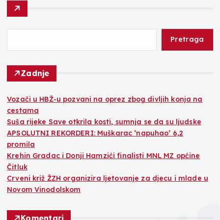
Pretraga
Zadnje
Vozači u HBŽ-u pozvani na oprez zbog divljih konja na
cestama
Suša rijeke Save otkrila kosti, sumnja se da su ljudske
APSOLUTNI REKORDERI: Muškarac ‘napuhao’ 6,2
promila
Krehin Gradac i Donji Hamzići finalisti MNL MZ općine
Čitluk
Crveni križ ŽZH organizira ljetovanje za djecu i mlade u
Novom Vinodolskom
Komentari