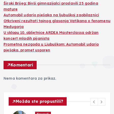
Široki Brijeg: Bivši gimnazijalci proslavili 25 godina
mature
Automobil udario pješaka na ljubuškoj zaobilaznici
Otkriveni rezultati tajnog glasanja Vatikana o fenomenu
Međugorja
U sklopu 10. obljetnice ARDEA Masterclassa održan
koncert mladih pijanista
Prometna nezgoda u Ljubuškom: Automobil udario
pješaka, promet usporen
Komentari
Nema komentara za prikaz.
Možda ste propustili?
Novosti