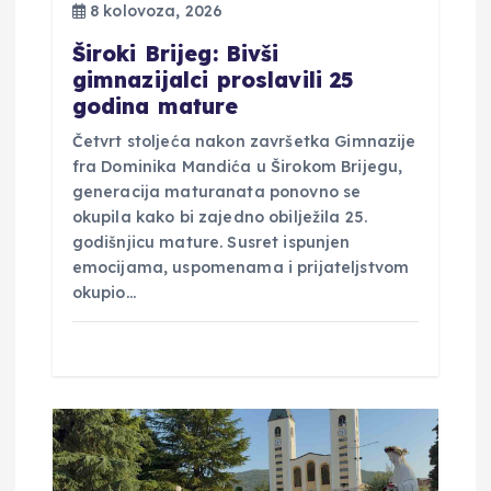
v
8 kolovoza, 2026
a
Široki Brijeg: Bivši
gimnazijalci proslavili 25
godina mature
Četvrt stoljeća nakon završetka Gimnazije
fra Dominika Mandića u Širokom Brijegu,
generacija maturanata ponovno se
okupila kako bi zajedno obilježila 25.
godišnjicu mature. Susret ispunjen
emocijama, uspomenama i prijateljstvom
okupio…