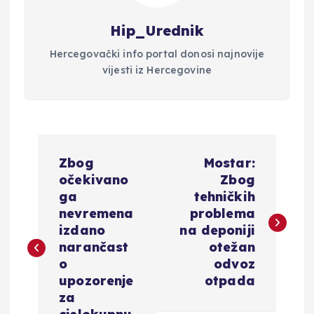
Hip_Urednik
Hercegovački info portal donosi najnovije
vijesti iz Hercegovine
N
Zbog
Mostar:
a
očekivano
Zbog
ga
tehničkih
v
nevremena
problema
izdano
na deponiji
i
narančast
otežan
o
odvoz
g
upozorenje
otpada
za