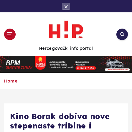
S
k
i
p
t
o
c
Hercegovački info portal
o
n
t
e
n
Home
t
Kino Borak dobiva nove
stepenaste tribine i