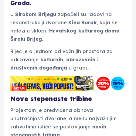
Grada.
U
Širokom Brijegu
započeli su radovi na
rekonstrukciji dvorane
Kina Borak
, koja se
nalazi u sklopu
Hrvatskog kulturnog doma
Široki Brijeg
.
Riječ je o jednom od važnijih prostora za
održavanje
kulturnih, obrazovnih i
društvenih događanja
u gradu.
Nove stepenaste tribine
Projektom je predviđena obnova
unutrašnjosti dvorane, a među najvažnijim
zahvatima ističe se postavljanje
novih
stepenastih tribina
.