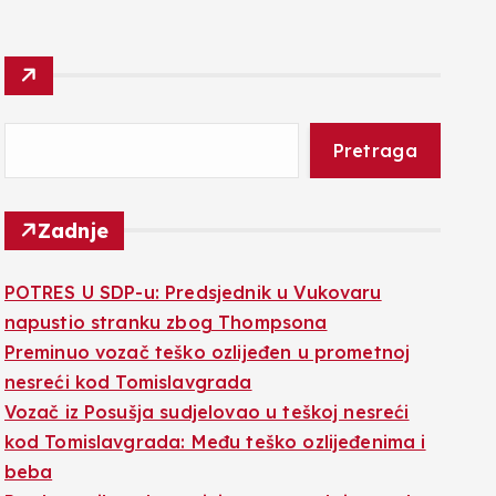
Pretraga
Zadnje
POTRES U SDP-u: Predsjednik u Vukovaru
napustio stranku zbog Thompsona
Preminuo vozač teško ozlijeđen u prometnoj
nesreći kod Tomislavgrada
Vozač iz Posušja sudjelovao u teškoj nesreći
kod Tomislavgrada: Među teško ozlijeđenima i
beba