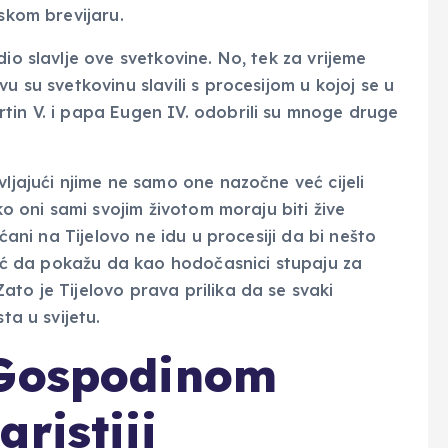
mskom brevijaru.
io slavlje ove svetkovine. No, tek za vrijeme
u su svetkovinu slavili s procesijom u kojoj se u
tin V. i papa Eugen IV. odobrili su mnoge druge
vljajući njime ne samo one nazočne već cijeli
ko oni sami svojim životom moraju biti žive
šćani na Tijelovo ne idu u procesiji da bi nešto
 već da pokažu da kao hodočasnici stupaju za
to je Tijelovo prava prilika da se svaki
ta u svijetu.
 Gospodinom
ristiji