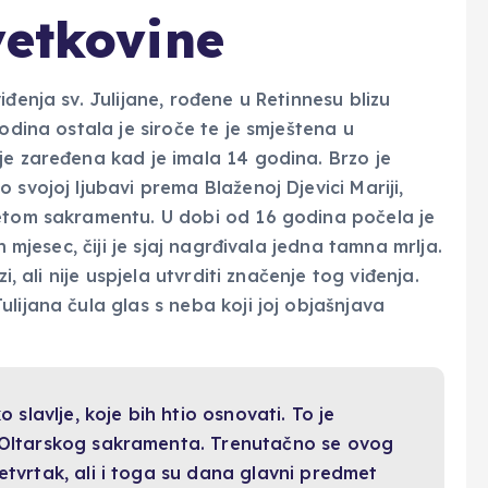
vetkovine
đenja sv. Julijane, rođene u Retinnesu blizu
odina ostala je siroče te je smještena u
je zaređena kad je imala 14 godina. Brzo je
 svojoj ljubavi prema Blaženoj Djevici Mariji,
vetom sakramentu. U dobi od 16 godina počela je
n mjesec, čiji je sjaj nagrđivala jedna tamna mrlja.
i, ali nije uspjela utvrditi značenje tog viđenja.
lijana čula glas s neba koji joj objašnjava
o slavlje, koje bih htio osnovati. To je
a Oltarskog sakramenta. Trenutačno se ovog
etvrtak, ali i toga su dana glavni predmet