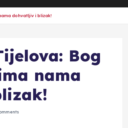
ama dohvatljiv i blizak!
ijelova: Bog
vima nama
blizak!
omments