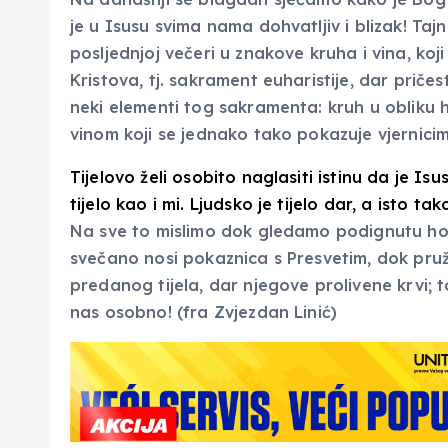
je u Isusu svima nama dohvatljiv i blizak! Tajn
posljednjoj večeri u znakove kruha i vina, koji
Kristova, tj. sakrament euharistije, dar priče
neki elementi tog sakramenta: kruh u obliku h
vinom koji se jednako tako pokazuje vjernicim
Tijelovo želi osobito naglasiti istinu da je Is
tijelo kao i mi. Ljudsko je tijelo dar, a isto
Na sve to mislimo dok gledamo podignutu hos
svečano nosi pokaznica s Presvetim, dok pruž
predanog tijela, dar njegove prolivene krvi; 
nas osobno! (fra Zvjezdan Linić)