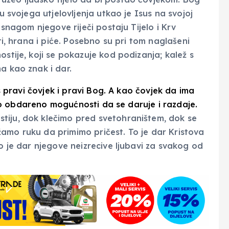
u svojega utjelovljenja utkao je Isus na svojoj
 snagom njegove riječi postaju Tijelo i Krv
sti, hrana i piće. Posebno su pri tom naglašeni
ostije, koji se pokazuje kod podizanja; kalež s
a kao znak i dar.
us pravi čovjek i pravi Bog. A kao čovjek da ima
 tako obdareno mogućnosti da se daruje i razdaje.
tiju, dok klečimo pred svetohraništem, dok se
amo ruku da primimo pričest. To je dar Kristova
to je dar njegove neizrecive ljubavi za svakog od