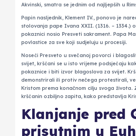
Akvinski, smatra se jednim od najljepših u Ri
Papin nasljednik, Klement IV., ponovo je nared
stolovanja pape Ivana XXII. (1316. – 1334.) ov
pokaznici nosio Presveti sakrament. Papa Mar
povlastice za sve koji sudjeluju u procesiji.
Noseći Presveto u svečanoj povorci i blagosli
svijet, kršćani se u isto vrijeme podsjećaju ka
pokaznice i biti izvor blagoslova za svijet. Kr
demonstrirali ili protiv nečega protestirali,
Kristom prema konačnom cilju svoga života. Za
kršćanin ozbiljno zapita, kako predstavlja Kris
Klanjanje pred
prisutnim u Euha