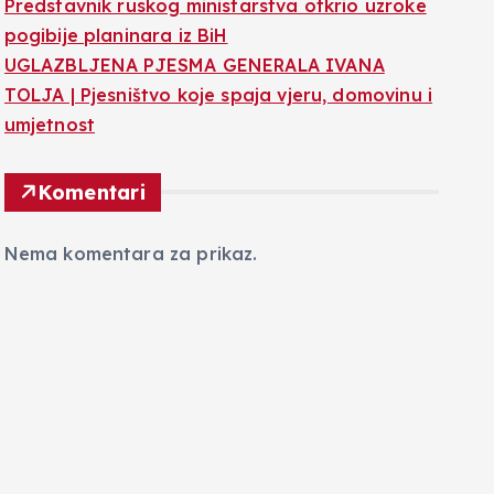
Predstavnik ruskog ministarstva otkrio uzroke
pogibije planinara iz BiH
UGLAZBLJENA PJESMA GENERALA IVANA
TOLJA | Pjesništvo koje spaja vjeru, domovinu i
umjetnost
Komentari
Nema komentara za prikaz.