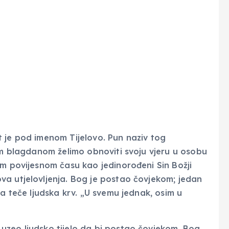
 je pod imenom Tijelovo. Pun naziv tog
Tim blagdanom želimo obnoviti svoju vjeru u osobu
om povijesnom času kao jedinorođeni Sin Božji
va utjelovljenja. Bog je postao čovjekom; jedan
ma teče ljudska krv. „U svemu jednak, osim u
uzeo ljudsko tijelo da bi postao čovjekom. Bog