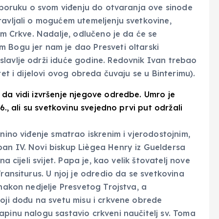
a poruku o svom viđenju do otvaranja ove sinode
ravljali o mogućem utemeljenju svetkovine,
kom Crkve. Nadalje, odlučeno je da će se
 Bogu jer nam je dao Presveti oltarski
lavlje održi iduće godine. Redovnik Ivan trebao
ret i dijelovi ovog obreda čuvaju se u Binterimu).
 da vidi izvršenje njegove odredbe. Umro je
6., ali su svetkovinu svejedno prvi put održali
anino viđenje smatrao iskrenim i vjerodostojnim,
ban IV. Novi biskup Liègea Henry iz Gueldersa
a cijeli svijet. Papa je, kao velik štovatelj nove
ransiturus. U njoj je odredio da se svetkovina
 nakon nedjelje Presvetog Trojstva, a
koji dođu na svetu misu i crkvene obrede
apinu nalogu sastavio crkveni naučitelj sv. Toma