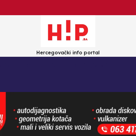
Hercegovački info portal
olica
Crna kronika
Zanimljivosti