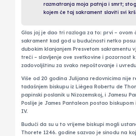
razmatranja moja patnja i smrt; stog
kojem će taj sakrament slaviti svi kr
Glas joj je dao tri razloga za to: prvi – ovom 
sakrament kad god u budućnosti netko posumn
dubokim klanjanjem Presvetom sakramentu vje
treći – slavljenje ove svetkovine i pozornost
zadovoljštinu za svako nepoštovanje i uvre
Više od 20 godina Julijana redovnicima nije re
tadašnjem biskupu iz Liègea Robertu de Thore
papinski poslanik u Nizozemskoj, i Jamesu Pan
Poslije je James Pantaleon postao biskupom 
IV.
Budući da su u to vrijeme biskupi mogli ustano
Thorete 1246. godine sazvao je sinodu na kojoj 