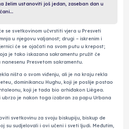
a želim ustanoviti još jedan, zaseban dan u
šćani…
će se svetkovinom učvrstiti vjera u Presveti
ja u njegovu valjanost; drugi – iskrenim i
rnici će se ojačati na svom putu u krepost;
 koja je tako iskazana sakramentu pružit će
du nanesenu Presvetom sakramentu.
kla ništa o svom viđenju, ali je na kraju rekla
teu, dominikancu Hughu, koji je poslije postao
taleonu, koji je tada bio arhiđakon Liègea.
i ubrzo je nakon toga izabran za papu Urbana
viti svetkovinu za svoju biskupiju, biskup de
su sudjelovali i ovi učeni i sveti ljudi. Međutim,