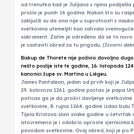
od trenutka kad je Julijana s njima podijelil
prošlo je punih 16 godina. Nakon što su rasp
zaključili su da ona nije u suprotnosti s nau
svetkovina utemeljiti kao zahvala svemogućem
sakrament. Zatim je određeno da se to novo s
je sastaviti obred za tu prigodu. (Izvorni dek
Biskup de Thorete nije poživio dovoljno dugo
nešto poslije iste te godine, 16. listopada 124
kanonici župe sv. Martina u Liègeu.
James Pantaleon, jedan od prvih koji je Julij
29. kolovoza 1261. godine postao je papa Ur
poticao ga je da proširi slavljenje svetkovine n
svetkovine, 8. rujna 1264. godine izdao bulu T
Tijela Kristova slavi svake godine u četvrtak
istovremeno je i odobrio oproste vjernicima 
povodom svetkovine. Ovaj obred, koji je po P