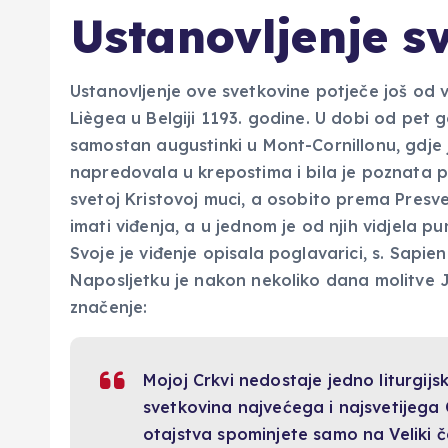
Ustanovljenje s
Ustanovljenje ove svetkovine potječe još od vi
Liègea u Belgiji 1193. godine. U dobi od pet g
samostan augustinki u Mont-Cornillonu, gdje 
napredovala u krepostima i bila je poznata po
svetoj Kristovoj muci, a osobito prema Pres
imati viđenja, a u jednom je od njih vidjela pu
Svoje je viđenje opisala poglavarici, s. Sapienz
Naposljetku je nakon nekoliko dana molitve Ju
značenje:
Mojoj Crkvi nedostaje jedno liturgijsk
svetkovina najvećega i najsvetijeg
otajstva spominjete samo na Veliki č