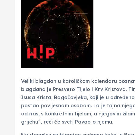
Veliki blagdan u katoličkom kalendaru poznat
blagdana je Presveto Tijelo i Krv Kristova. 
Isusa Krista, Bogočovjeka, koji je u određen
postao povijesnom osobom. To je tajna njego
od nas, s konkretnim tijelom, u njegovim žila
grijehu“, reći će sveti Pavao o njemu.
Na današnji se blagdan sjećamo kako je Bog 