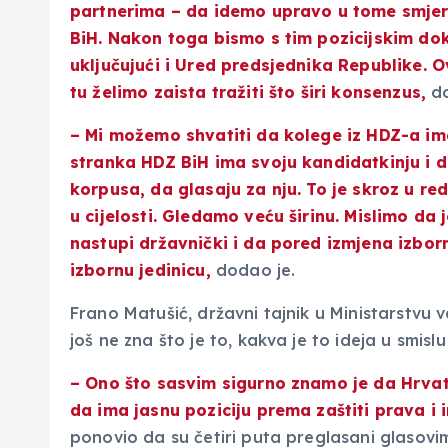
partnerima – da idemo upravo u tome smjeru
BiH. Nakon toga bismo s tim pozicijskim d
uključujući i Ured predsjednika Republike. O
tu želimo zaista tražiti što širi konsenzus,
do
– Mi možemo shvatiti da kolege iz HDZ-a ima
stranka HDZ BiH ima svoju kandidatkinju i 
korpusa, da glasaju za nju. To je skroz u re
u cijelosti. Gledamo veću širinu. Mislimo da 
nastupi državnički i da pored izmjena izbo
izbornu jedinicu,
dodao je.
Frano Matušić, državni tajnik u Ministarstvu 
još ne zna što je to, kakva je to ideja u smis
– Ono što sasvim sigurno znamo je da Hrvat
da ima jasnu poziciju prema zaštiti prava i
ponovio da su četiri puta preglasani glasovi