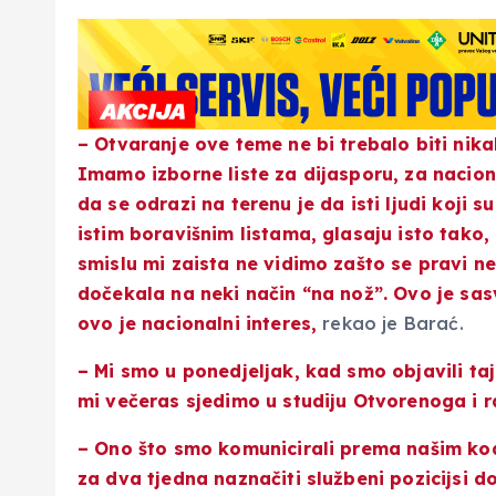
– Otvaranje ove teme ne bi trebalo biti nik
Imamo izborne liste za dijasporu, za nacional
da se odrazi na terenu je da isti ljudi koji 
istim boravišnim listama, glasaju isto tako,
smislu mi zaista ne vidimo zašto se pravi ne
dočekala na neki način “na nož”. Ovo je sasv
ovo je nacionalni interes,
rekao je Barać.
– Mi smo u ponedjeljak, kad smo objavili taj 
mi večeras sjedimo u studiju Otvorenoga i 
– Ono što smo komunicirali prema našim koal
za dva tjedna naznačiti službeni pozicijsi d