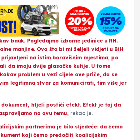
akav bauk. Pogledajmo izborne jedinice u RH.
ne manjine. Ovo što bi mi željeli vidjeti u BiH
su prijavljeni na istim boravišnim mjestima, po
 ali da imaju dvije glasačke kutije. U tome
kakav problem u vezi cijele ove priče, da se
im legitimna stvar za komunicirati, tim više jer
dokument, htjeli postići efekt. Efekt je taj da
raspravljamo na ovu temu,
rekao je.
icijskim partnerima je bilo sljedeće: da ćemo
okument koji ćemo predočiti koalicijskim