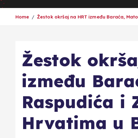
Home
Žestok okršaj na HRT između Baraća, Matoš
Žestok okrš
između Barać
Raspudića i 
Hrvatima u 