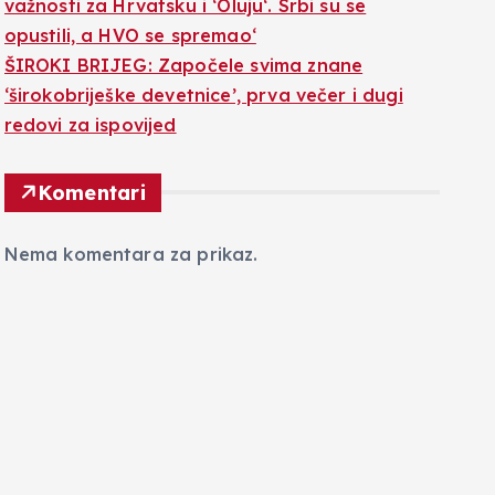
važnosti za Hrvatsku i ‘Oluju‘. Srbi su se
opustili, a HVO se spremao‘
ŠIROKI BRIJEG: Započele svima znane
‘širokobriješke devetnice’, prva večer i dugi
redovi za ispovijed
Komentari
Nema komentara za prikaz.