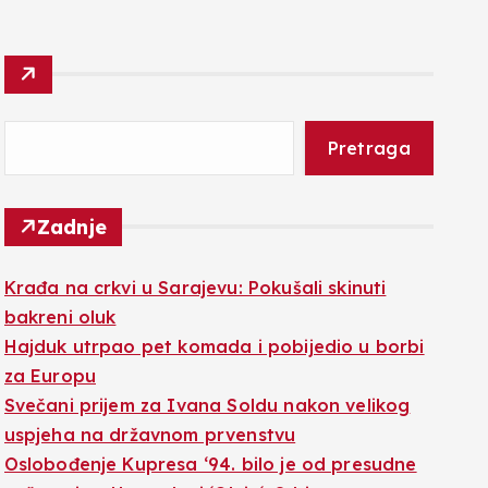
Pretraga
Zadnje
Krađa na crkvi u Sarajevu: Pokušali skinuti
bakreni oluk
Hajduk utrpao pet komada i pobijedio u borbi
za Europu
Svečani prijem za Ivana Soldu nakon velikog
uspjeha na državnom prvenstvu
Oslobođenje Kupresa ‘94. bilo je od presudne