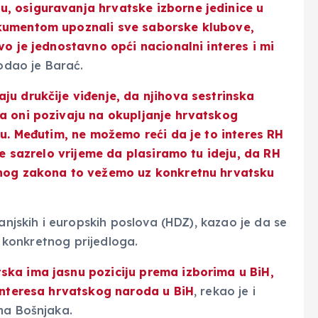
, osiguravanja hrvatske izborne jedinice u
okumentom upoznali sve saborske klubove,
vo je jednostavno opći nacionalni interes i mi
dao je Barać.
ju drukčije viđenje, da njihova sestrinska
da oni pozivaju na okupljanje hrvatskog
du. Međutim, ne možemo reći da je to interes RH
je sazrelo vrijeme da plasiramo tu ideju, da RH
rnog zakona to vežemo uz konkretnu hrvatsku
vanjskih i europskih poslova (HDZ), kazao je da se
lu konkretnog prijedloga.
ska ima jasnu poziciju prema izborima u BiH,
 interesa hrvatskog naroda u BiH
, rekao je i
ma Bošnjaka.