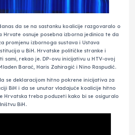
 danas da se na sastanku koalicije razgovaralo o
za Hrvate osnuje posebna izborna jedinica te da
o za promjenu izbornoga sustava i Ustava
titucija u BiH. Hrvatske političke stranke i
i sami, rekao je. DP-ovu inicijativu u HTV-ovoj
 Mladen Barać, Haris Zahiragić i Nino Raspudić.
a se deklaracijom hitno pokrene inicijativa za
ji BiH i da se unutar vladajuće koalicije hitno
 Hrvatska treba poduzeti kako bi se osiguralo
ništvu BiH.