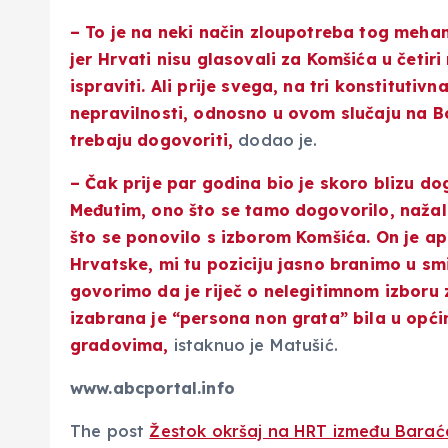
– To je na neki način zloupotreba tog meha
jer Hrvati nisu glasovali za Komšića u četiri
ispraviti. Ali prije svega, na tri konstitutiv
nepravilnosti, odnosno u ovom slučaju na Bo
trebaju dogovoriti,
dodao je.
– Čak prije par godina bio je skoro blizu d
Međutim, ono što se tamo dogovorilo, nažal
što se ponovilo s izborom Komšića. On je ap
Hrvatske, mi tu poziciju jasno branimo u smi
govorimo da je riječ o nelegitimnom izboru 
izabrana je “persona non grata” bila u opći
gradovima,
istaknuo je Matušić.
www.abcportal.info
The post
Žestok okršaj na HRT između Baraća