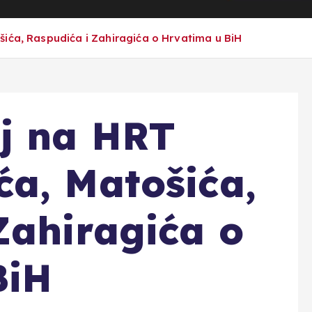
ića, Raspudića i Zahiragića o Hrvatima u BiH
aj na HRT
a, Matošića,
Zahiragića o
BiH