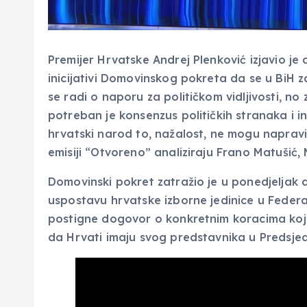
Premijer Hrvatske Andrej Plenković izjavio je
inicijativi Domovinskog pokreta da se u BiH 
se radi o naporu za političkom vidljivosti, n
potreban je konsenzus političkih stranaka i ins
hrvatski narod to, nažalost, ne mogu napravit
emisiji “Otvoreno” analiziraju Frano Matušić,
Domovinski pokret zatražio je u ponedjeljak d
uspostavu hrvatske izborne jedinice u Federaci
postigne dogovor o konkretnim koracima koje
da Hrvati imaju svog predstavnika u Predsjed