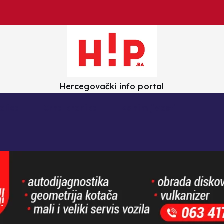
Hercegovački info portal
olica
Crna kronika
Zanimljivosti