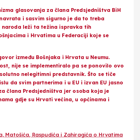
nizma glasovanja za člana Predsjedništva BiH
 navrata i sasvim sigurno je da to treba
na naroda leži ta težina ispravka tih
šnjacima i Hrvatima u Federaciji koje se
ogovor između Bošnjaka i Hrvata u Neumu.
ost, nije se implementiralo pa se ponovilo ovo
solutno nelegitimni predstavnik. Što se tiče
slu da svim partnerima i u EU i izvan EU jasno
za člana Predsjedništva jer osoba koja je
nama gdje su Hrvati većina, u općinama i
, Matošića, Raspudića i Zahiragića o Hrvatima