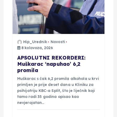
b
j
a
v
Hip_Urednik
Novosti
8 kolovoza, 2026
a
APSOLUTNI REKORDERI:
Muškarac ‘napuhao’ 6,2
promila
Muškarac s čak 6,2 promila alkohola u krvi
primljen je prije deset dana u Kliniku za
psihijatriju KBC-a Split, što je liječnik koji
tamo radi 35 godina opisao kao
nevjerojatan…