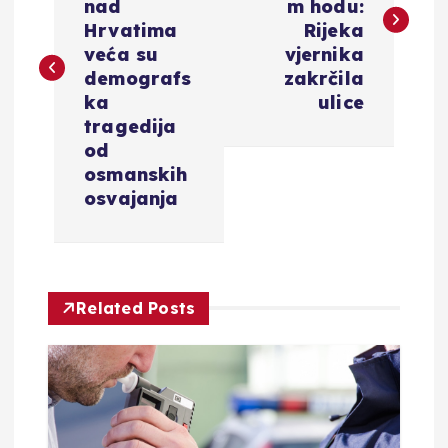
v
nad
m hodu:
Hrvatima
Rijeka
i
veća su
vjernika
demografs
zakrčila
g
ka
ulice
tragedija
a
od
osmanskih
c
osvajanja
i
j
Related Posts
a
o