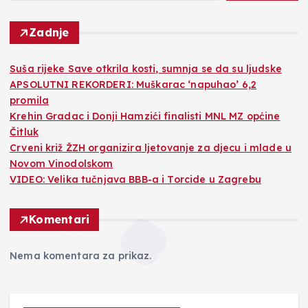
Zadnje
Suša rijeke Save otkrila kosti, sumnja se da su ljudske
APSOLUTNI REKORDERI: Muškarac ‘napuhao’ 6,2
promila
Krehin Gradac i Donji Hamzići finalisti MNL MZ općine
Čitluk
Crveni križ ŽZH organizira ljetovanje za djecu i mlade u
Novom Vinodolskom
VIDEO: Velika tučnjava BBB-a i Torcide u Zagrebu
Komentari
Nema komentara za prikaz.