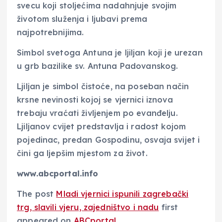
svecu koji stoljećima nadahnjuje svojim
životom služenja i ljubavi prema
najpotrebnijima.
Simbol svetoga Antuna je ljiljan koji je urezan
u grb bazilike sv. Antuna Padovanskog.
Ljiljan je simbol čistoće, na poseban način
krsne nevinosti kojoj se vjernici iznova
trebaju vraćati življenjem po evanđelju.
Ljiljanov cvijet predstavlja i radost kojom
pojedinac, predan Gospodinu, osvaja svijet i
čini ga ljepšim mjestom za život.
www.abcportal.info
The post
Mladi vjernici ispunili zagrebački
trg, slavili vjeru, zajedništvo i nadu
first
appeared on
ABCportal
.