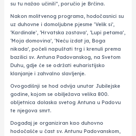
su tu nažao učinili”, poručio je Brčina.
Nakon molitvenog programa, hodočasnici su
uz duhovne i domoljubne pjesme ‘Velik si’,
‘Kardinale’, ‘Hrvatska zastava’, ‘Lupi petama’,
‘Moja domovina’, ‘Neću izdat ja, Boga
nikada’, počeli napuštati trg i krenuli prema
bazilici sv. Antuna Padovanskog, na Svetom
Duhu, gdje će se održati euharistijsko
klanjanje i zahvalno slavljenje.
Ovogodišnji se hod odvija unutar Jubilejske
godine, kojom se obilježava velika 800.
obljetnica dolaska svetog Antuna u Padovu
te njegova smrt.
Događaj je organiziran kao duhovno
hodočašće u čast sv. Antunu Padovanskom,