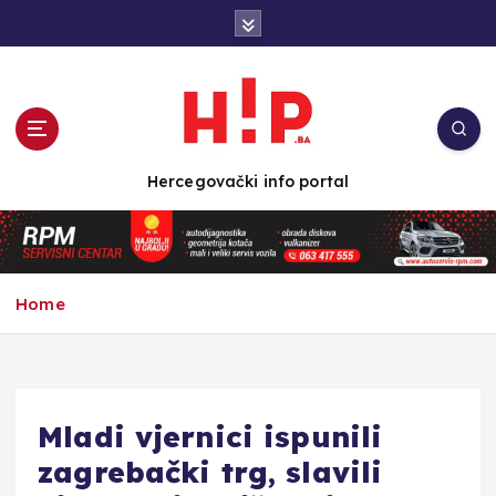
S
k
i
p
t
o
c
Hercegovački info portal
o
n
t
e
n
Home
t
Mladi vjernici ispunili
zagrebački trg, slavili