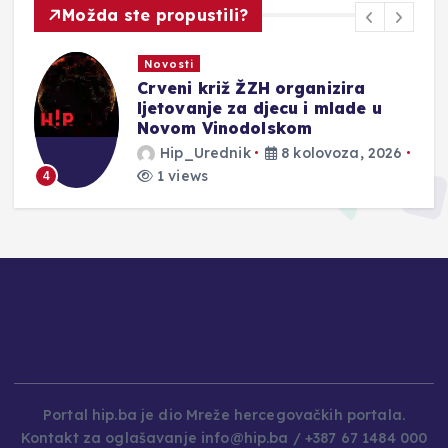
Možda ste propustili?
Novosti
Crveni križ ŽZH organizira
ljetovanje za djecu i mlade u
Novom Vinodolskom
Hip_Urednik
8 kolovoza, 2026
1 views
4
Portal hip.ba je dio Mreže hercegovačkih portala.
Kontakt za oglašavanje info@hip.ba / +387 67 1484 000