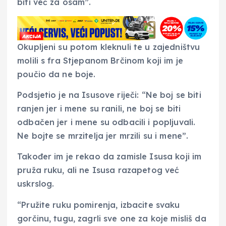
biti već za osam”.
Okupljeni su potom kleknuli te u zajedništvu
molili s fra Stjepanom Brčinom koji im je
poučio da ne boje.
Podsjetio je na Isusove riječi: “Ne boj se biti
ranjen jer i mene su ranili, ne boj se biti
odbačen jer i mene su odbacili i popljuvali.
Ne bojte se mrzitelja jer mrzili su i mene”.
Također im je rekao da zamisle Isusa koji im
pruža ruku, ali ne Isusa razapetog već
uskrslog.
“Pružite ruku pomirenja, izbacite svaku
gorčinu, tugu, zagrli sve one za koje misliš da