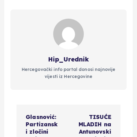
Hip_Urednik
Hercegovački info portal donosi najnovije
vijesti iz Hercegovine
N
Glasnović:
TISUĆE
a
Partizansk
MLADIH na
i zločini
Antunovski