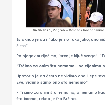
06.06.2026., Zagreb – Dolazak hodocasnika
Istaknuo je da i “ako je zlo tako jako, ono ni
čisto”.
Po njegovim riječima, “srce je ključ svega”. “Tu
“Trčimo za onim što nemamo… ne cijenimo 
Upozorio je da često ne vidimo one lijepe st
Eve,
vidimo samo ono što nemamo
“.
– Trčimo za onim što nemamo, a nemamo kada
što imamo, rekao je fra Brčina.