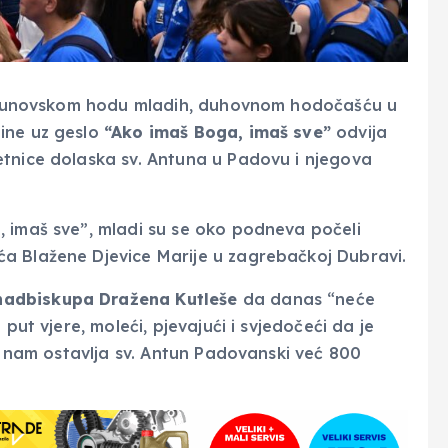
 Antunovskom hodu mladih, duhovnom hodočašću u
ine uz geslo
“Ako imaš Boga, imaš sve”
odvija
etnice dolaska sv. Antuna u Padovu i njegova
 imaš sve”, mladi su se oko podneva počeli
a Blažene Djevice Marije u zagrebačkoj Dubravi.
adbiskupa Dražena Kutleše
da danas “neće
put vjere, moleći, pjevajući i svjedočeći da je
ju nam ostavlja sv. Antun Padovanski već 800