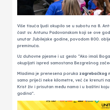
Više tisuća ljudi okupilo se u subotu na 8.
čast sv. Antunu Padovanskom koji se ove god
unutar Jubilejske godine, povodom 800. oblj
preminuća.
Uz duhovne pjesme i uz geslo “Ako imaš Boga,
okupljati ispred samostana Bezgrešnog začeć
Mladima je prenesena poruka
zagrebačkog n
samo prijeći neke kilometre, već će krenuti na 
Krist živ i prisutan među nama i u baštini ko
godina”.