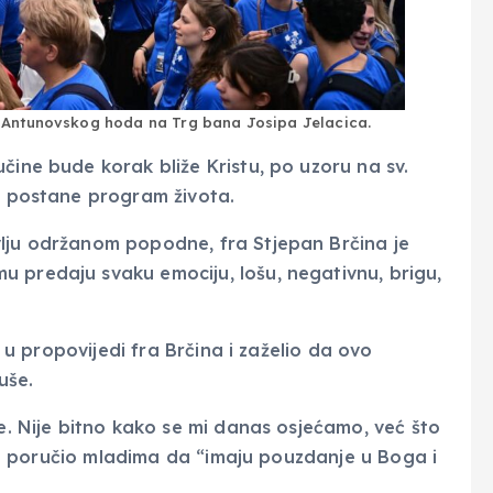
 Antunovskog hoda na Trg bana Josipa Jelacica.
čine bude korak bliže Kristu, po uzoru na sv.
ja postane program života.
vlju održanom popodne, fra Stjepan Brčina je
 predaju svaku emociju, lošu, negativnu, brigu,
e u propovijedi fra Brčina i zaželio da ovo
uše.
ce. Nije bitno kako se mi danas osjećamo, već što
je i poručio mladima da “imaju pouzdanje u Boga i