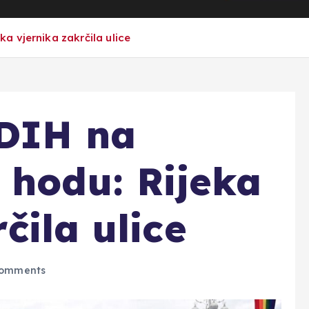
 vjernika zakrčila ulice
DIH na
 hodu: Rijeka
čila ulice
omments