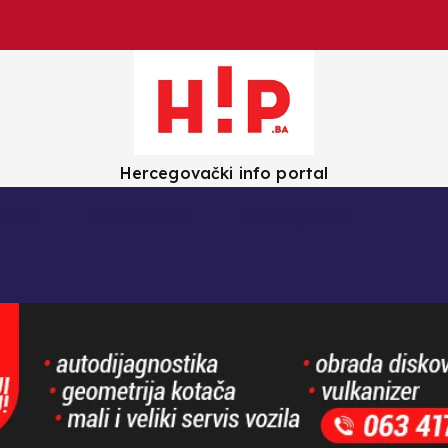
Hercegovački info portal
olica
Crna kronika
Zanimljivosti