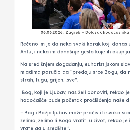
06.06.2026., Zagreb – Dolazak hodocasnika
Rečeno im je da neka svaki korak koji danas u
Antu, i neka im današnje geslo koje ih okupl
Na središnjem događanju, euharistijskom sla
mladima poručio da “predaju srce Bogu, da mu
strah, tugu, grijeh…sve”.
Bog, koji je Ljubav, nas želi obnoviti, rekao j
hodočašće bude početak pročišćenja naše d
– Bog i Božja ljubav može pročistiti svako sr
želimo, želimo li Boga vratiti u život, rekao 
vrate ga u središte”.