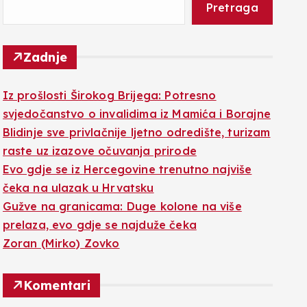
Pretraga
Zadnje
Iz prošlosti Širokog Brijega: Potresno
svjedočanstvo o invalidima iz Mamića i Borajne
Blidinje sve privlačnije ljetno odredište, turizam
raste uz izazove očuvanja prirode
Evo gdje se iz Hercegovine trenutno najviše
čeka na ulazak u Hrvatsku
Gužve na granicama: Duge kolone na više
prelaza, evo gdje se najduže čeka
Zoran (Mirko) Zovko
Komentari