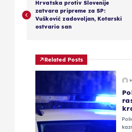
Hrvatska protiv Slovenije
a
zatvara pripreme za SP:
Vušković zadovoljan, Kotarski
v
ostvario san
i
g
Related Posts
a
Po
c
ra
kr
i
Poli
j
kaz