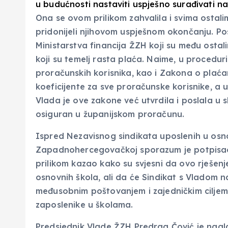
u budućnosti nastaviti uspješno surađivati na 
Ona se ovom prilikom zahvalila i svima ostali
pridonijeli njihovom uspješnom okončanju. Po
Ministarstva financija ŽZH koji su među ostali
koji su temelj rasta plaća. Naime, u proced
proračunskih korisnika, kao i Zakona o plaćam
koeficijente za sve proračunske korisnike, a u
Vlada je ove zakone već utvrdila i poslala u
osiguran u županijskom proračunu.
Ispred Nezavisnog sindikata uposlenih u osn
Zapadnohercegovačkoj sporazum je potpisao 
prilikom kazao kako su svjesni da ovo rješenj
osnovnih škola, ali da će Sindikat s Vladom n
međusobnim poštovanjem i zajedničkim ciljem z
zaposlenike u školama.
Predsjednik Vlade ŽZH Predrag Čović je nag