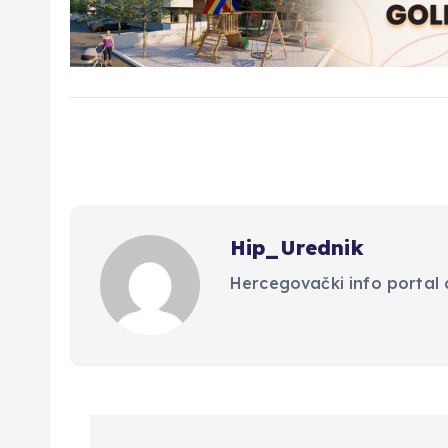
Hip_Urednik
Hercegovački info portal d
N