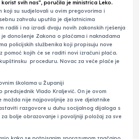
korist svih nas“, poručila je ministrica Leko.
m koji su sudjelovali u ovim pregovorima i
sebnu zahvalu uputila je djelatnicima
m radili i na izradi dvaju novih zakonskih rješenja
uri je donošenje Zakona o plaćama i naknadama
a policijskih službenika koji propisuju nove
z pomoć kojih će se raditi novi izračuni plaća.
 skupštinsku proceduru. Novac za veće plaće je
ovnim školama u Županiji
predsjednik Vlado Kraljević. On je ovom
e možda nije najpovoljnije za sve djelatnike
astaviti razgovore u duhu socijalnog dijaloga s
a bolje obrazovanje i povoljniji položaj za sve
lasio kako se potpisanim sporazumom značajno