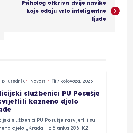
Psiholog otkriva dvije navike
koje odaju vrlo inteligentne
ljude
Hip_Urednik
Novosti
7 kolovoza, 2026
licijski službenici PU Posušje
svijetlili kazneno djelo
ađe
cijski službenici PU Posušje rasvijetlili su
neno djelo „Krađa“ iz članka 286. KZ