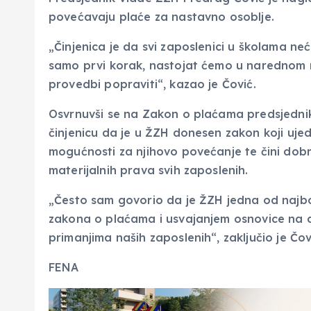
povećavaju plaće za nastavno osoblje.
„Činjenica je da svi zaposlenici u školama neće
samo prvi korak, nastojat ćemo u narednom 
provedbi popraviti“, kazao je Čović.
Osvrnuvši se na Zakon o plaćama predsjednik
činjenicu da je u ŽZH donesen zakon koji uje
mogućnosti za njihovo povećanje te čini dobru
materijalnih prava svih zaposlenih.
„Često sam govorio da je ŽZH jedna od najbo
zakona o plaćama i usvajanjem osnovice na 
primanjima naših zaposlenih“, zaključio je Čov
FENA