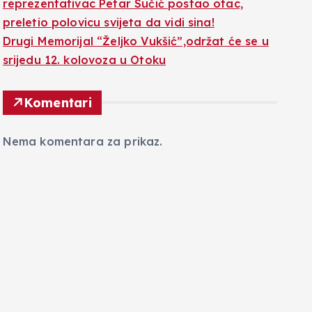
reprezentativac Petar Sučić postao otac,
preletio polovicu svijeta da vidi sina!
Drugi Memorijal “Željko Vukšić”,održat će se u
srijedu 12. kolovoza u Otoku
Komentari
Nema komentara za prikaz.