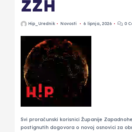
ŽZH
Hip_Urednik
Novosti
6 lipnja, 2026
0 C
Svi proračunski korisnici Županije Zapadnohe
postignutih dogovora o novoj osnovici za obr