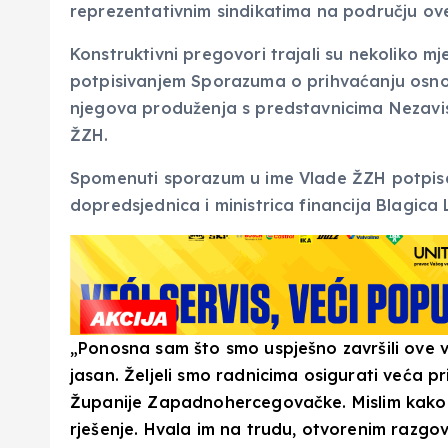
reprezentativnim sindikatima na području ove
Konstruktivni pregovori trajali su nekoliko m
potpisivanjem Sporazuma o prihvaćanju osnov
njegova produženja s predstavnicima Nezavi
ŽZH.
Spomenuti sporazum u ime Vlade ŽZH potpisal
dopredsjednica i ministrica financija Blagica 
„Ponosna sam što smo uspješno završili ove vi
jasan. Željeli smo radnicima osigurati veća pr
Županije Zapadnohercegovačke. Mislim kako 
rješenje. Hvala im na trudu, otvorenim razgo