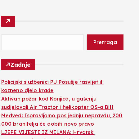
Pretraga
Zadnje
Policijski službenici PU Posušje rasvijetlili
kazneno djelo krađe
Aktivan požar kod Konjica, u gašenju
sudjelovali Air Tractor i helikopter OS-a BiH
Medved: Ispravljamo posljednju nepravdu, 200
000 branitelja će dobiti novo pravo
LJEPE VIJESTI IZ MILANA: Hrvatski