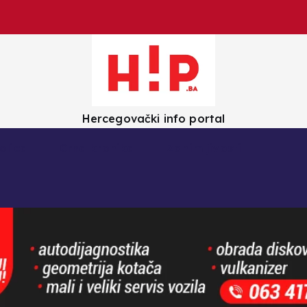
Hercegovački info portal
olica
Crna kronika
Zanimljivosti