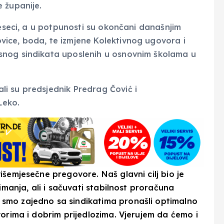
 županije.
jeseci, a u potpunosti su okončani današnjim
ice, boda, te izmjene Kolektivnog ugovora i
snog sindikata uposlenih u osnovnim školama u
i su predsjednik Predrag Čović i
Leko.
šemjesečne pregovore. Naš glavni cilj bio je
imanja, ali i sačuvati stabilnost proračuna
smo zajedno sa sindikatima pronašli optimalno
vorima i dobrim prijedlozima. Vjerujem da ćemo i