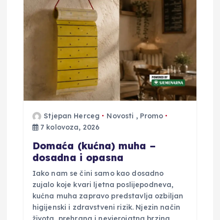
i
j
a
o
b
Stjepan Herceg
Novosti
,
Promo
7 kolovoza, 2026
j
Domaća (kućna) muha –
a
dosadna i opasna
Iako nam se čini samo kao dosadno
v
zujalo koje kvari ljetna poslijepodneva,
kućna muha zapravo predstavlja ozbiljan
a
higijenski i zdravstveni rizik. Njezin način
života, prehrana i nevjerojatna brzina