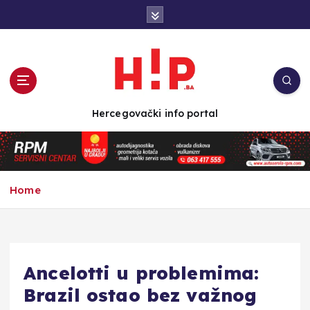
S
k
i
p
t
o
c
Hercegovački info portal
o
n
t
e
n
Home
t
Ancelotti u problemima:
Brazil ostao bez važnog