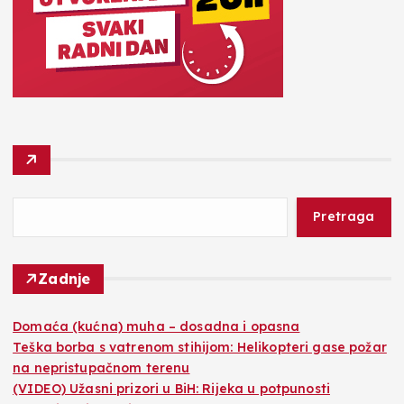
Pretraga
Zadnje
Domaća (kućna) muha – dosadna i opasna
Teška borba s vatrenom stihijom: Helikopteri gase požar
na nepristupačnom terenu
(VIDEO) Užasni prizori u BiH: Rijeka u potpunosti