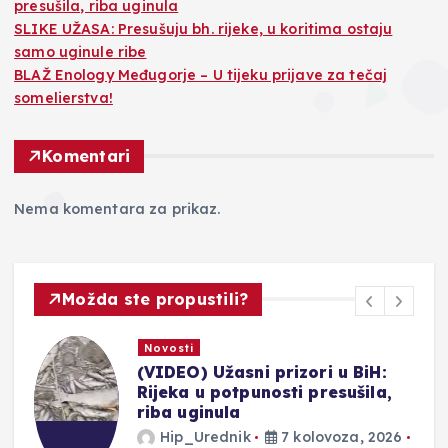
presušila, riba uginula
SLIKE UŽASA: Presušuju bh. rijeke, u koritima ostaju
samo uginule ribe
BLAŽ Enology Međugorje – U tijeku prijave za tečaj
somelierstva!
Komentari
Nema komentara za prikaz.
Možda ste propustili?
Novosti
SLIKE UŽASA: Presušuju bh.
rijeke, u koritima ostaju samo
uginule ribe
Hip_Urednik
7 kolovoza, 2026