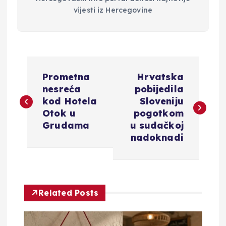
vijesti iz Hercegovine
N
Prometna
Hrvatska
a
nesreća
pobijedila
kod Hotela
Sloveniju
v
Otok u
pogotkom
Grudama
u sudačkoj
i
nadoknadi
g
a
Related Posts
c