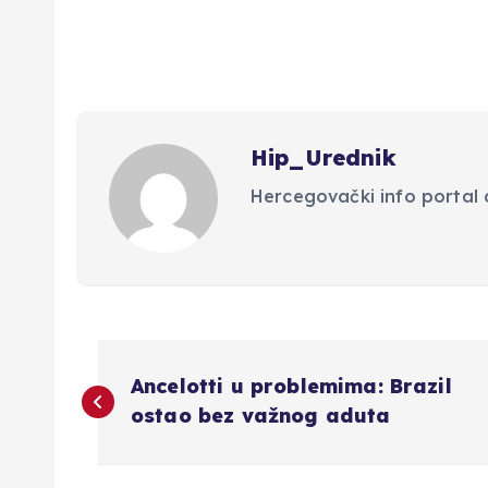
Hip_Urednik
Hercegovački info portal d
N
Ancelotti u problemima: Brazil
a
ostao bez važnog aduta