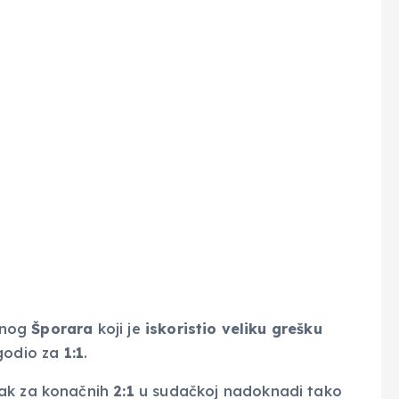
usnog
Šporara
koji je
iskoristio veliku grešku
godio za
1:1
.
ak za konačnih
2:1
u sudačkoj nadoknadi tako