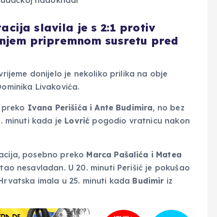
ija slavila je s 2:1 protiv
ednjem pripremnom susretu pred
vrijeme donijelo je nekoliko prilika na obje
Dominika Livakovića.
i preko
Ivana Perišića i Ante Budimira
, no bez
1. minuti kada je
Lovrić
pogodio vratnicu nakon
uacija, posebno preko
Marca Pašalića i Matea
ostao nesavladan. U 20. minuti Perišić je pokušao
u Hrvatska imala u 25. minuti kada
Budimir
iz