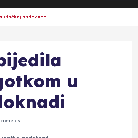
 sudačkoj nadoknadi
ijedila
ogotkom u
doknadi
omments