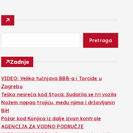
Pretraga
Zadnje
VIDEO: Velika tučnjava BBB-a i Torcide u
Zagrebu
Teška nesreća kod Stoca: Sudarila se tri vozila
Nožem napao trojicu, među njima i državljanin
BiH
Požar kod Konjica iz dalje izvan kontrole
AGENCIJA ZA VODNO PODRUČJE