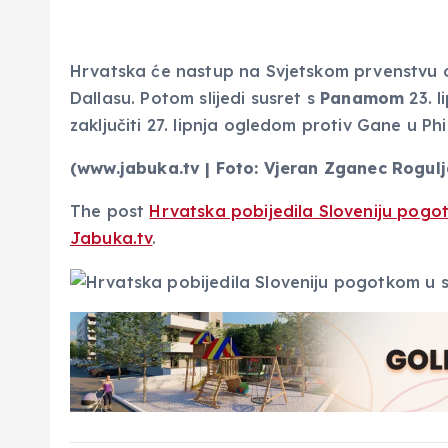
Hrvatska će nastup na Svjetskom prvenstvu ot
Dallasu. Potom slijedi susret s
Panamom
23. 
zaključiti 27. lipnja ogledom protiv Gane u Phil
(www.jabuka.tv | Foto:
Vjeran Zganec Rogul
The post
Hrvatska pobijedila Sloveniju pog
Jabuka.tv
.