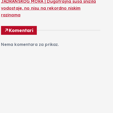
JADRANSKOG MORA | Dugotrajna suša snizila
vodostaje, no nisu na rekordno niskim
razinama
Komentari
Nema komentara za prikaz.