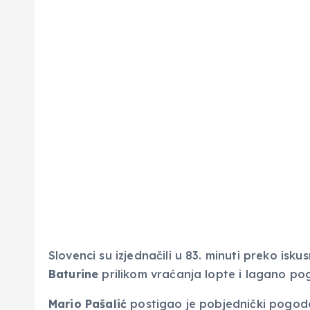
Slovenci su izjednačili u 83. minuti preko isk
Baturine
prilikom vraćanja lopte i lagano po
Mario Pašalić
postigao je pobjednički pogod