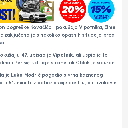
n pogreške Kovačića i pokušaja Vipotnika, čime
me zaključeno je s nekoliko opasnih situacija pred
ka.
pokušaj u 47. upisao je
Vipotnik
, ali uspio je to
odmah Perišić s druge strane, ali Oblak je siguran.
da je
Luka Modrić
pogodio s vrha kaznenog
 u 61. minuti iz dobre akcije gostiju, ali Livaković