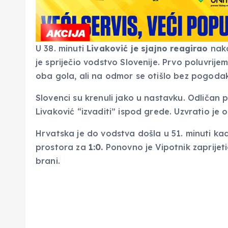
U 38. minuti
Livaković je sjajno reagirao
nako
je spriječio vodstvo Slovenije. Prvo poluvrije
oba gola, ali na odmor se otišlo bez pogoda
Slovenci su krenuli jako u nastavku. Odličan 
Livaković “izvaditi” ispod grede. Uzvratio je 
Hrvatska je do vodstva došla u 51. minuti ka
prostora za
1:0.
Ponovno je Vipotnik zaprijetio
brani.