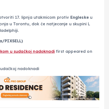
voriti 17. lipnja utakmicom protiv
Engleske
u
lipnja u Torontu, dok će natjecanje u skupini L
adelphiji.
ja/PIXSELL
)
otkom u sudačkoj nadoknadi
first appeared on