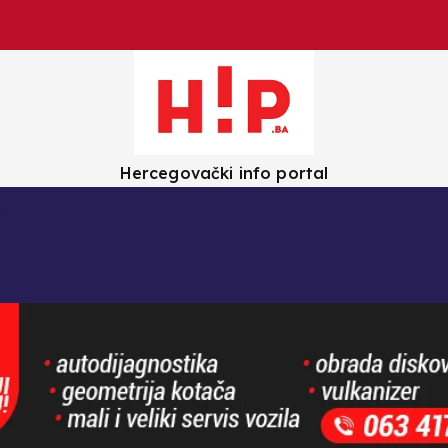
Hercegovački info portal
olica
Crna kronika
Zanimljivosti