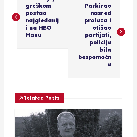
a
greškom
Parkirao
postao
nasred
v
najgledanij
prolaza i
i na HBO
otišao
i
Maxu
partijati,
policija
g
bila
bespomoćn
a
a
c
i
Related Posts
j
a