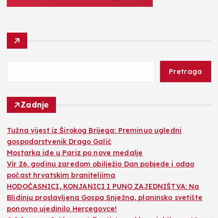
Pretraga
Zadnje
Tužna vijest iz Širokog Brijega: Preminuo ugledni
gospodarstvenik Drago Galić
Mostarka ide u Pariz po nove medalje
Vir 26. godinu zaredom obilježio Dan pobjede i odao
počast hrvatskim braniteljima
HODOČASNICI, KONJANICI I PUNO ZAJEDNIŠTVA: Na
Blidinju proslavljena Gospa Snježna, planinsko svetište
ponovno ujedinilo Hercegovce!