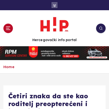
S
k
i
p
t
o
c
Hercegovački info portal
o
n
t
e
n
Home
t
Četiri znaka da ste kao
roditelj preopterećeni i