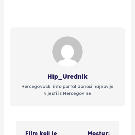
Hip_Urednik
Hercegovački info portal donosi najnovije
vijesti iz Hercegovine
N
Film koji je
Mostar: