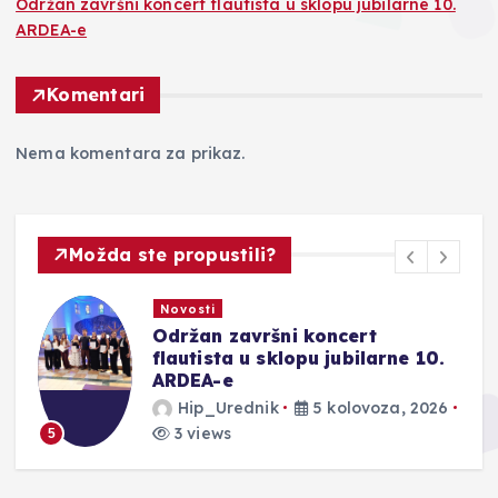
Održan završni koncert flautista u sklopu jubilarne 10.
ARDEA-e
Komentari
Nema komentara za prikaz.
Možda ste propustili?
Novosti
Održan završni koncert
ju
flautista u sklopu jubilarne 10.
ARDEA-e
Hip_Urednik
5 kolovoza, 2026
3 views
5