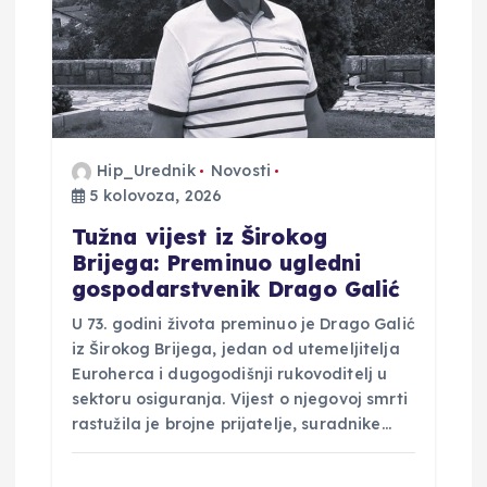
o
b
j
a
Hip_Urednik
Novosti
5 kolovoza, 2026
v
Tužna vijest iz Širokog
Brijega: Preminuo ugledni
a
gospodarstvenik Drago Galić
U 73. godini života preminuo je Drago Galić
iz Širokog Brijega, jedan od utemeljitelja
Euroherca i dugogodišnji rukovoditelj u
sektoru osiguranja. Vijest o njegovoj smrti
rastužila je brojne prijatelje, suradnike…