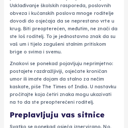
Usklađivanje školskih rasporeda, poslovnih
obveza i kućanskih poslova mnoge roditelje
dovodi do osjećaja da se neprestano vrte u
krug. Biti preopterećen, međutim, ne znači da
ste loš roditelj. To je jednostavno znak da su
vaš um i tijelo zagušeni stalnim pritiskom
brige o svima i svemu.
Znakovi se ponekad pojavljuju neprimjetno:
postajete razdražljiviji, osjećate kroničan
umor ili imate dojam da stalno za nečim
kaskate, piše The Times of India. U nastavku
pročitajte koja četiri znaka mogu ukazivati
na to da ste preopterećeni roditelj.
Preplavljuju vas sitnice
Svatko se ponekad osjeća iznervirano. No,