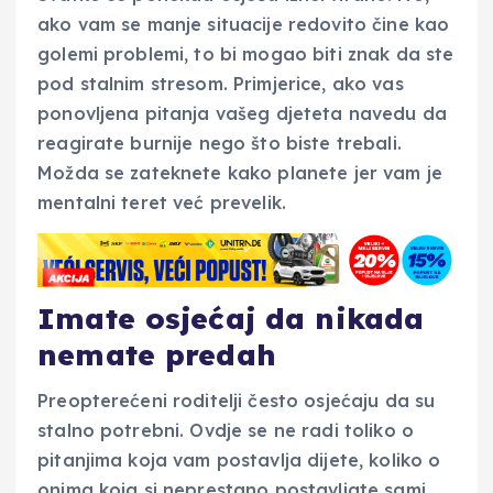
ako vam se manje situacije redovito čine kao
golemi problemi, to bi mogao biti znak da ste
pod stalnim stresom. Primjerice, ako vas
ponovljena pitanja vašeg djeteta navedu da
reagirate burnije nego što biste trebali.
Možda se zateknete kako planete jer vam je
mentalni teret već prevelik.
Imate osjećaj da nikada
nemate predah
Preopterećeni roditelji često osjećaju da su
stalno potrebni. Ovdje se ne radi toliko o
pitanjima koja vam postavlja dijete, koliko o
onima koja si neprestano postavljate sami.