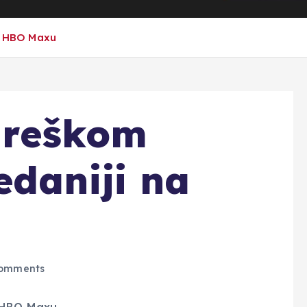
na HBO Maxu
 greškom
edaniji na
omments