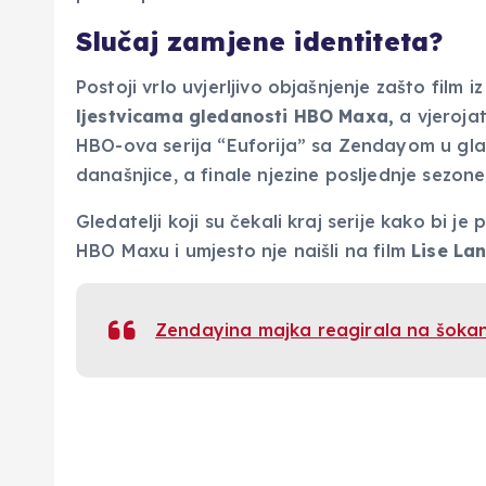
Slučaj zamjene identiteta?
Postoji vrlo uvjerljivo objašnjenje zašto film
ljestvicama gledanosti HBO Maxa,
a vjeroja
HBO-ova serija “Euforija” sa Zendayom u glavn
današnjice, a finale njezine posljednje sezone
Gledatelji koji su čekali kraj serije kako bi je
HBO Maxu i umjesto nje naišli na film
Lise La
Zendayina majka reagirala na šokant