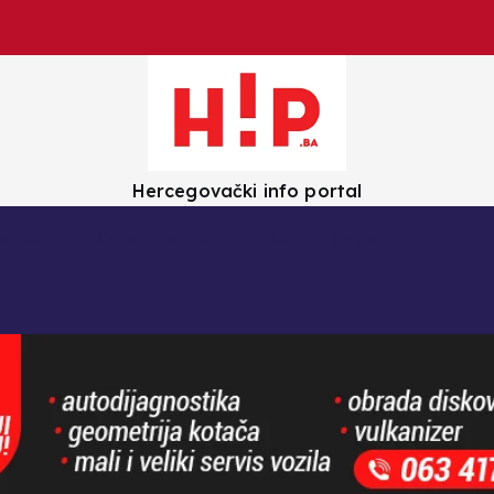
Hercegovački info portal
olica
Crna kronika
Zanimljivosti