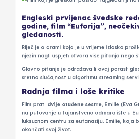
Engleski prvijenac švedske reda
godine, film “Euforija”, neoček
gledanosti.
Riječ je o drami koja je u vrijeme izlaska proš
njezin nagli uspjeh otvara više pitanja nego 
Glavno pitanje je odražava li ovaj porast gled
sretna slučajnost u algoritmu streaming servis
Radnja filma i loše kritike
Film prati
dvije otuđene sestre,
Emilie (Eva Gr
na putovanje u tajanstveno odmaralište u Euro
luksuznom centru za eutanaziju. Emilie, koja 
okončati svoj život.