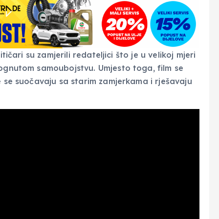
ičari su zamjerili redateljici što je u velikoj mjeri
mognutom samoubojstvu. Umjesto toga, film se
 se suočavaju sa starim zamjerkama i rješavaju