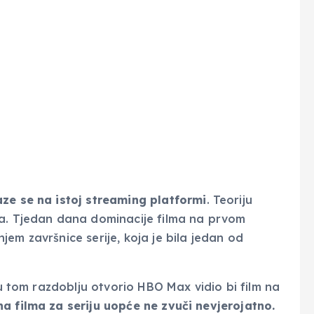
aze se na istoj streaming platformi
. Teoriju
ja. Tjedan dana dominacije filma na prvom
em završnice serije, koja je bila jedan od
 u tom razdoblju otvorio HBO Max vidio bi film na
 filma za seriju uopće ne zvuči nevjerojatno.