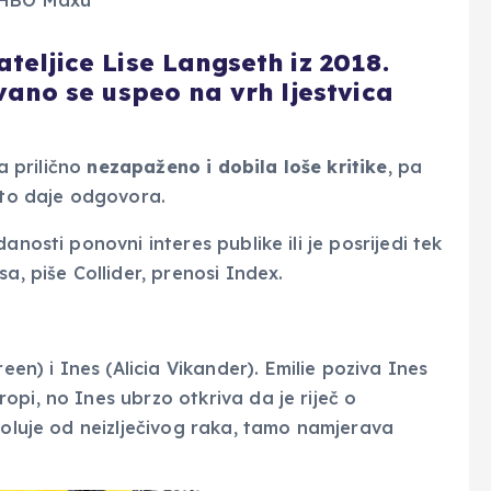
teljice Lise Langseth iz 2018.
ivano se uspeo na vrh ljestvica
la prilično
nezapaženo i dobila loše kritike
, pa
što daje odgovora.
anosti ponovni interes publike ili je posrijedi tek
a, piše Collider, prenosi Index.
een) i Ines (Alicia Vikander). Emilie poziva Ines
pi, no Ines ubrzo otkriva da je riječ o
boluje od neizlječivog raka, tamo namjerava