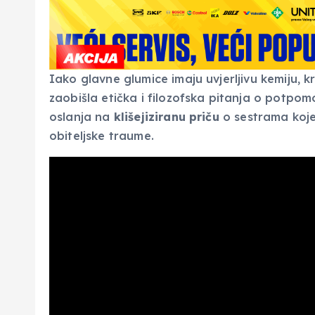
Iako glavne glumice imaju uvjerljivu kemiju, krit
zaobišla etička i filozofska pitanja o potpo
oslanja na
klišejiziranu priču
o sestrama koje
obiteljske traume.