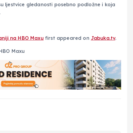
j su ljestvice gledanosti posebno podložne i koja
.
daniji na HBO Maxu
first appeared on
Jabuka.tv
.