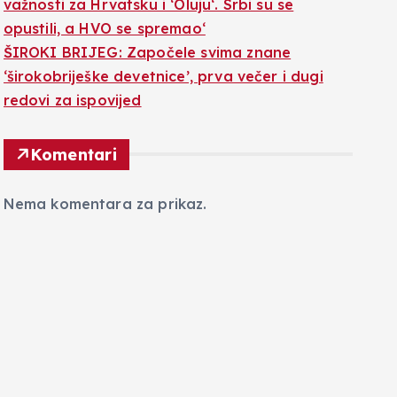
važnosti za Hrvatsku i ‘Oluju‘. Srbi su se
opustili, a HVO se spremao‘
ŠIROKI BRIJEG: Započele svima znane
‘širokobriješke devetnice’, prva večer i dugi
redovi za ispovijed
Komentari
Nema komentara za prikaz.