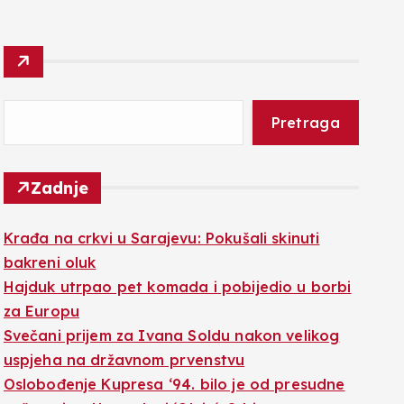
Pretraga
Zadnje
Krađa na crkvi u Sarajevu: Pokušali skinuti
bakreni oluk
Hajduk utrpao pet komada i pobijedio u borbi
za Europu
Svečani prijem za Ivana Soldu nakon velikog
uspjeha na državnom prvenstvu
Oslobođenje Kupresa ‘94. bilo je od presudne