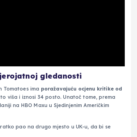
erojatnoj gledanosti
en Tomatoes ima
poražavajuću ocjenu kritike od
to viša i iznosi 34 posto. Unatoč tome, prema
edaniji na HBO Maxu u Sjedinjenim Američkim
akratko pao na drugo mjesto u UK-u, da bi se