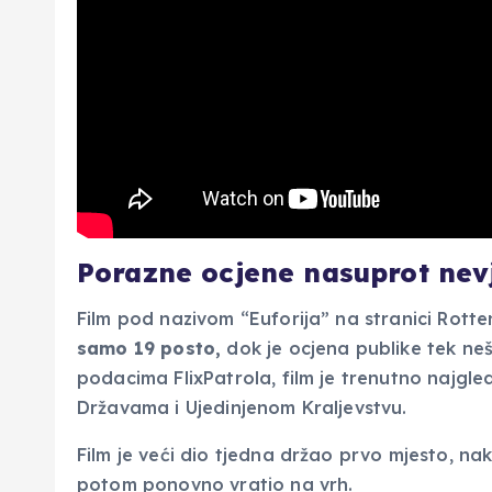
Porazne ocjene nasuprot nevj
Film pod nazivom “Euforija” na stranici Rott
samo 19 posto,
dok je ocjena publike tek neš
podacima FlixPatrola, film je trenutno najgl
Državama i Ujedinjenom Kraljevstvu.
Film je veći dio tjedna držao prvo mjesto, n
potom ponovno vratio na vrh.