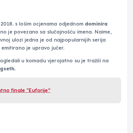
 iz 2018. s lošim ocjenama odjednom
dominira
tno je povezano sa slučajnošću imena. Naime,
oj ulozi jedna je od najpopularnijih serija
 emitirano je upravo jučer.
 pogledali u komadu vjerojatno su je tražili na
ngseth.
no finale “Euforije”