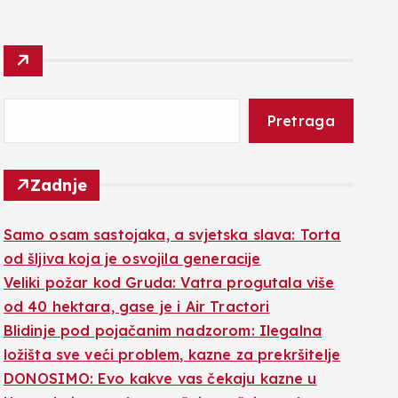
Pretraga
Zadnje
Samo osam sastojaka, a svjetska slava: Torta
od šljiva koja je osvojila generacije
Veliki požar kod Gruda: Vatra progutala više
od 40 hektara, gase je i Air Tractori
Blidinje pod pojačanim nadzorom: Ilegalna
ložišta sve veći problem, kazne za prekršitelje
DONOSIMO: Evo kakve vas čekaju kazne u