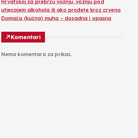
Hrvatskoj za prebrzu vožnju, vožnju pod
utjecajem alkohola ili ako prođete kroz crveno
Domaća (kućna) muha – dosadna i opasna
Komentari
Nema komentara za prikaz.