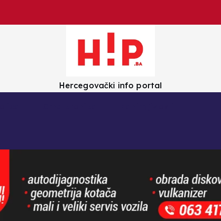
Hercegovački info portal
olica
Crna kronika
Zanimljivosti