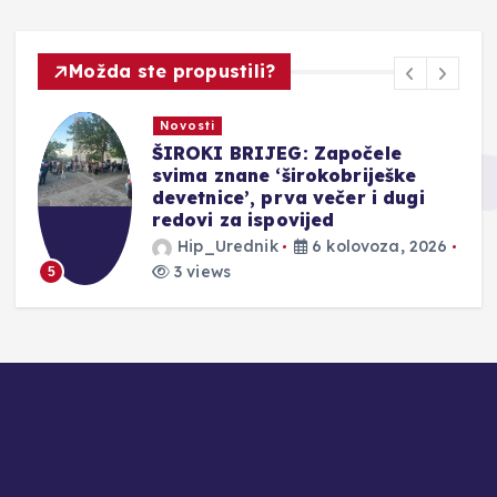
Možda ste propustili?
Novosti
ŠIROKI BRIJEG: Započele
svima znane ‘širokobriješke
devetnice’, prva večer i dugi
redovi za ispovijed
Hip_Urednik
6 kolovoza, 2026
3 views
5