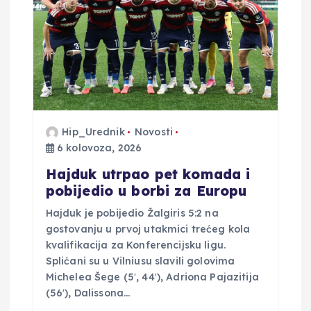
o
b
j
a
Hip_Urednik
Novosti
6 kolovoza, 2026
v
Hajduk utrpao pet komada i
a
pobijedio u borbi za Europu
Hajduk je pobijedio Žalgiris 5:2 na
gostovanju u prvoj utakmici trećeg kola
kvalifikacija za Konferencijsku ligu.
Splićani su u Vilniusu slavili golovima
Michelea Šege (5′, 44′), Adriona Pajazitija
(56′), Dalissona…