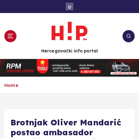
S
k
i
p
t
o
c
Hercegovački info portal
o
n
t
e
n
Home
t
Brotnjak Oliver Mandarić
postao ambasador