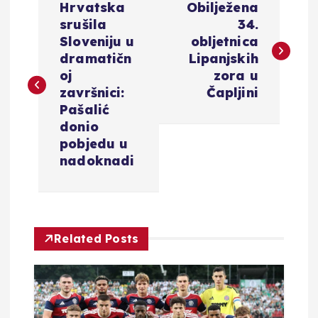
Hrvatska
Obilježena
a
srušila
34.
Sloveniju u
obljetnica
v
dramatičn
Lipanjskih
oj
zora u
i
završnici:
Čapljini
Pašalić
g
donio
pobjedu u
a
nadoknadi
c
i
Related Posts
j
a