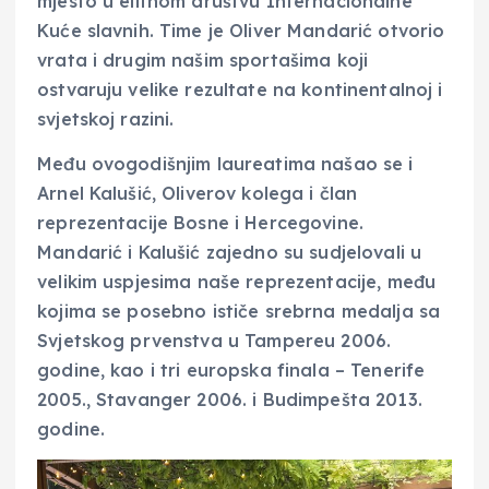
mjesto u elitnom društvu Internacionalne
Kuće slavnih. Time je Oliver Mandarić otvorio
vrata i drugim našim sportašima koji
ostvaruju velike rezultate na kontinentalnoj i
svjetskoj razini.
Među ovogodišnjim laureatima našao se i
Arnel Kalušić, Oliverov kolega i član
reprezentacije Bosne i Hercegovine.
Mandarić i Kalušić zajedno su sudjelovali u
velikim uspjesima naše reprezentacije, među
kojima se posebno ističe srebrna medalja sa
Svjetskog prvenstva u Tampereu 2006.
godine, kao i tri europska finala – Tenerife
2005., Stavanger 2006. i Budimpešta 2013.
godine.