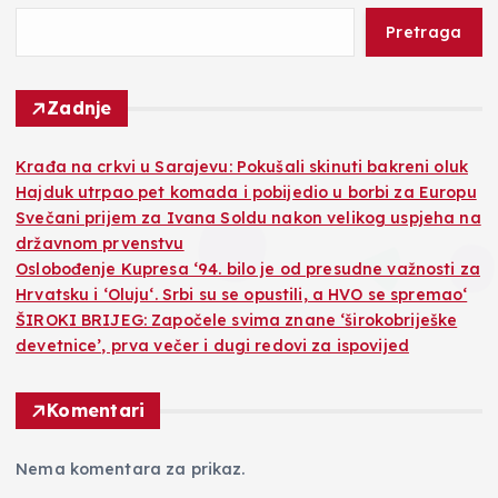
Pretraga
Zadnje
Krađa na crkvi u Sarajevu: Pokušali skinuti bakreni oluk
Hajduk utrpao pet komada i pobijedio u borbi za Europu
Svečani prijem za Ivana Soldu nakon velikog uspjeha na
državnom prvenstvu
Oslobođenje Kupresa ‘94. bilo je od presudne važnosti za
Hrvatsku i ‘Oluju‘. Srbi su se opustili, a HVO se spremao‘
ŠIROKI BRIJEG: Započele svima znane ‘širokobriješke
devetnice’, prva večer i dugi redovi za ispovijed
Komentari
Nema komentara za prikaz.