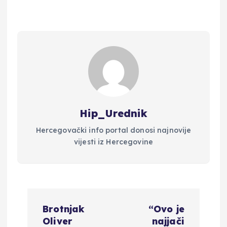
Hip_Urednik
Hercegovački info portal donosi najnovije
vijesti iz Hercegovine
N
Brotnjak
“Ovo je
a
Oliver
najjači