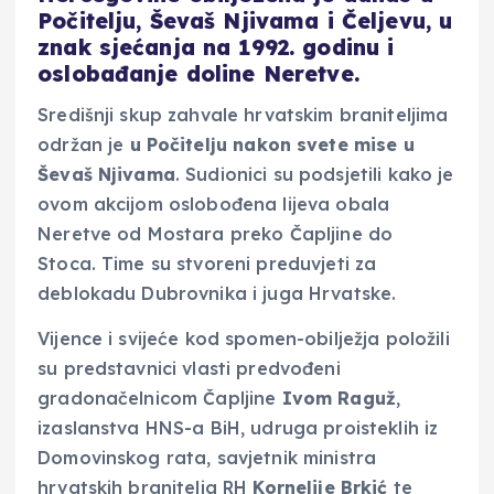
Počitelju, Ševaš Njivama i Čeljevu, u
znak sjećanja na 1992. godinu i
oslobađanje doline Neretve.
Središnji skup zahvale hrvatskim braniteljima
održan je
u Počitelju
nakon svete mise u
Ševaš Njivama
. Sudionici su podsjetili kako je
ovom akcijom oslobođena lijeva obala
Neretve od Mostara preko Čapljine do
Stoca. Time su stvoreni preduvjeti za
deblokadu Dubrovnika i juga Hrvatske.
Vijence i svijeće kod spomen-obilježja položili
su predstavnici vlasti predvođeni
gradonačelnicom Čapljine
Ivom
Raguž
,
izaslanstva HNS-a BiH, udruga proisteklih iz
Domovinskog rata, savjetnik ministra
hrvatskih branitelja RH
Kornelije
Brkić
te