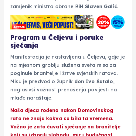
zamjenik ministra obrane BiH
Slaven
Galić
.
Program u Čeljevu i poruke
sjećanja
Manifestacija je nastavljena u Čeljevu, gdje je
na mjesnom groblju služena sveta misa za
poginule branitelje i žrtve svjetskih ratova.
Misu je predvodio župnik
don Ivo Šutalo
,
naglasivši važnost prenošenja povijesti na
mlađe naraštaje.
Naša djeca rođena nakon Domovinskog
rata ne znaju kakva su bila ta vremena.
Važno je zato čuvati sjećanje na branitelje
koji su izborili slobodu, mir i budućnost