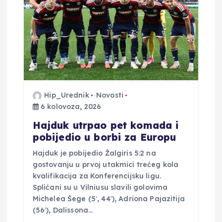
b
j
a
v
Hip_Urednik
Novosti
6 kolovoza, 2026
a
Hajduk utrpao pet komada i
pobijedio u borbi za Europu
Hajduk je pobijedio Žalgiris 5:2 na
gostovanju u prvoj utakmici trećeg kola
kvalifikacija za Konferencijsku ligu.
Splićani su u Vilniusu slavili golovima
Michelea Šege (5′, 44′), Adriona Pajazitija
(56′), Dalissona…