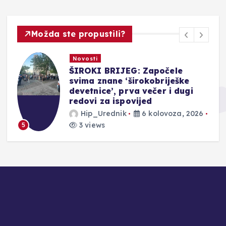
Možda ste propustili?
Novosti
ŠIROKI BRIJEG: Započele
svima znane ‘širokobriješke
devetnice’, prva večer i dugi
redovi za ispovijed
Hip_Urednik
6 kolovoza, 2026
3 views
5