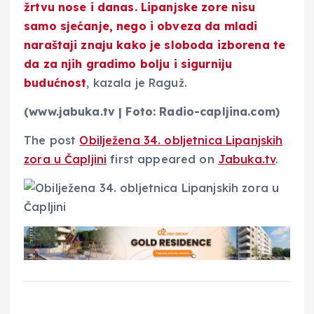
žrtvu nose i danas. Lipanjske zore nisu
samo sjećanje, nego i
obveza da mladi
naraštaji znaju kako je sloboda izborena
te
da za njih gradimo bolju i sigurniju
budućnost
, kazala je Raguž.
(www.jabuka.tv | Foto: Radio-capljina.com)
The post
Obilježena 34. obljetnica Lipanjskih
zora u Čapljini
first appeared on
Jabuka.tv
.