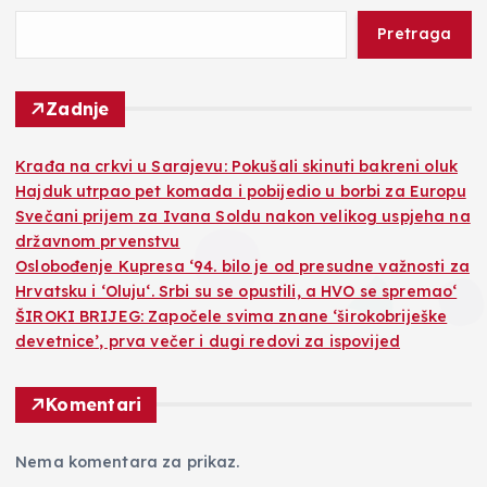
Pretraga
Zadnje
Krađa na crkvi u Sarajevu: Pokušali skinuti bakreni oluk
Hajduk utrpao pet komada i pobijedio u borbi za Europu
Svečani prijem za Ivana Soldu nakon velikog uspjeha na
državnom prvenstvu
Oslobođenje Kupresa ‘94. bilo je od presudne važnosti za
Hrvatsku i ‘Oluju‘. Srbi su se opustili, a HVO se spremao‘
ŠIROKI BRIJEG: Započele svima znane ‘širokobriješke
devetnice’, prva večer i dugi redovi za ispovijed
Komentari
Nema komentara za prikaz.