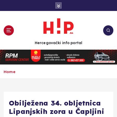
S
k
i
p
t
o
c
Hercegovački info portal
o
n
t
e
n
Home
t
Obilježena 34. obljetnica
Lipanjskih zora u Čapljini