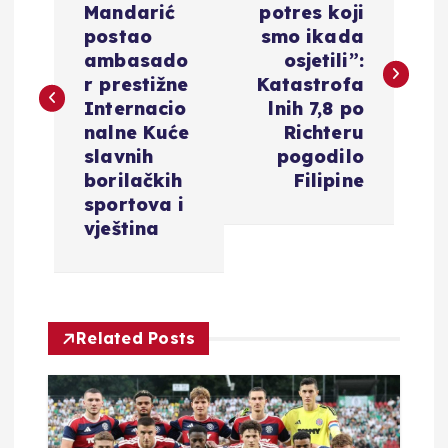
Mandarić
potres koji
v
postao
smo ikada
ambasado
osjetili”:
i
r prestižne
Katastrofa
Internacio
lnih 7,8 po
g
nalne Kuće
Richteru
slavnih
pogodilo
a
borilačkih
Filipine
sportova i
c
vještina
i
j
Related Posts
a
o