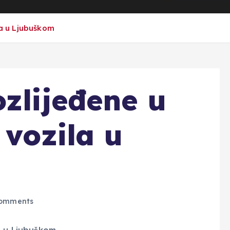
la u Ljubuškom
ozlijeđene u
 vozila u
omments