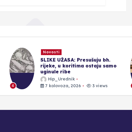
Novosti
BLAŽ Enology Međugorje – U
tijeku prijave za tečaj
somelierstva!
Hip_Urednik
7 kolovoza, 2026
3 views
5