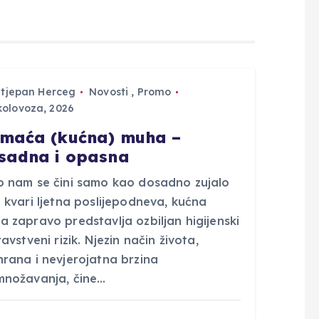
Stjepan Herceg
Novosti
,
Promo
kolovoza, 2026
maća (kućna) muha –
sadna i opasna
o nam se čini samo kao dosadno zujalo
 kvari ljetna poslijepodneva, kućna
 zapravo predstavlja ozbiljan higijenski
ravstveni rizik. Njezin način života,
hrana i nevjerojatna brzina
množavanja, čine…