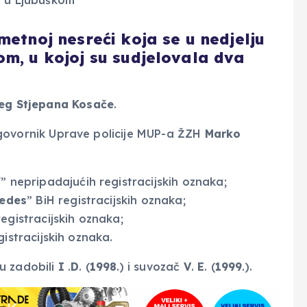
metnoj nesreći koja se u nedjelju
om, u kojoj su sudjelovala dva
rceg Stjepana Kosače
.
ovornik Uprave policije MUP-a ŽZH
Marko
W
” nepripadajućih registracijskih oznaka;
edes
” BiH registracijskih oznaka;
registracijskih oznaka;
gistracijskih oznaka.
u zadobili
I
.
D
. (
1998
.) i suvozač
V
.
E
. (
1999
.).