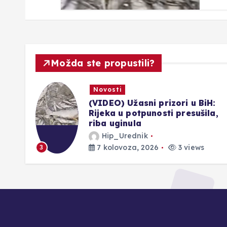
Možda ste propustili?
Novosti
H:
SLIKE UŽASA: Presušuju bh.
la,
rijeke, u koritima ostaju samo
uginule ribe
Hip_Urednik
7 kolovoza, 2026
3 views
4