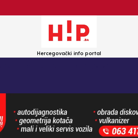
Hercegovački info portal
olica
Crna kronika
Zanimljivosti