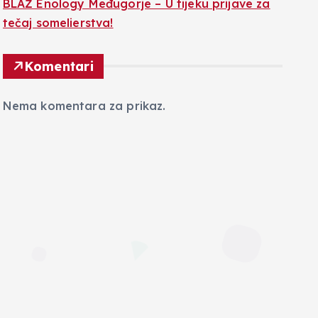
BLAŽ Enology Međugorje – U tijeku prijave za
tečaj somelierstva!
Komentari
Nema komentara za prikaz.