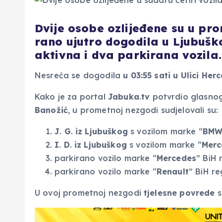
Dvije osobe ozlijeđene su u pro
rano ujutro dogodila u Ljubušk
aktivna i dva parkirana vozila.
Nesreća se dogodila
u 03:55 sati u Ulici He
Kako je za portal
Jabuka
.
tv
potvrdio glasnog
Banožić
, u prometnoj nezgodi sudjelovali su:
J
.
G
.
iz Ljubuškog
s vozilom marke “
BM
I
.
D
.
iz Ljubuškog
s vozilom marke “
Merc
parkirano vozilo marke “
Mercedes
” BiH 
parkirano vozilo marke “
Renault
” BiH re
U ovoj prometnoj nezgodi
tjelesne povrede
s