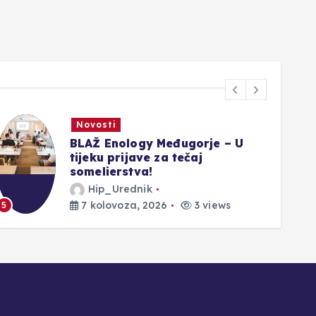
Promo
Razigrani, odvažni i neodoljivi –
upoznajte nove Moschino mirise
u Parfumeriji M!
Hip_Urednik
1
7 kolovoza, 2026
4 views
6