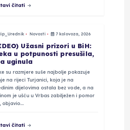
tavi čitati
Hip_Urednik
Novosti
7 kolovoza, 2026
IDEO) Užasni prizori u BiH:
jeka u potpunosti presušila,
ba uginula
ke su razmjere suše najbolje pokazuje
je na rijeci Turjanici, koja je na
edinim dijelovima ostala bez vode, a na
inom je ušću u Vrbas zabilježen i pomor
, objavio…
tavi čitati