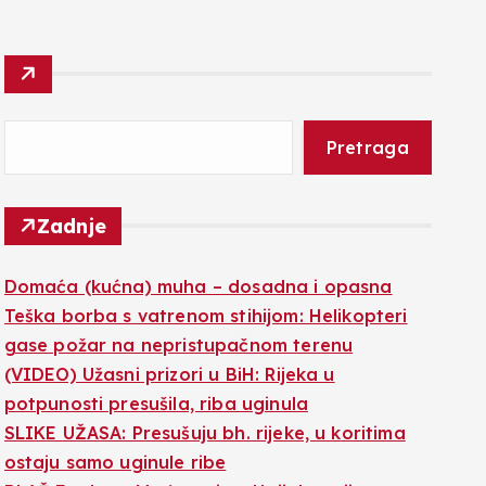
Pretraga
Zadnje
Domaća (kućna) muha – dosadna i opasna
Teška borba s vatrenom stihijom: Helikopteri
gase požar na nepristupačnom terenu
(VIDEO) Užasni prizori u BiH: Rijeka u
potpunosti presušila, riba uginula
SLIKE UŽASA: Presušuju bh. rijeke, u koritima
ostaju samo uginule ribe