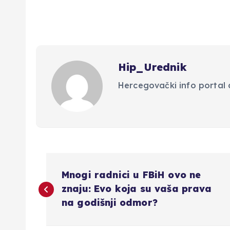
Hip_Urednik
Hercegovački info portal d
N
Mnogi radnici u FBiH ovo ne
a
znaju: Evo koja su vaša prava
na godišnji odmor?
v