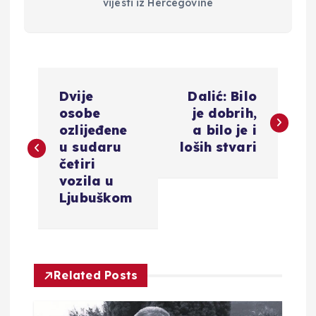
vijesti iz Hercegovine
N
Dvije
Dalić: Bilo
a
osobe
je dobrih,
ozlijeđene
a bilo je i
v
u sudaru
loših stvari
četiri
i
vozila u
Ljubuškom
g
a
Related Posts
c