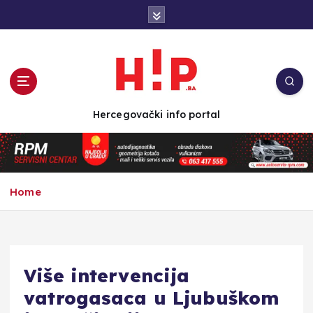
S
k
i
p
t
o
c
Hercegovački info portal
o
n
t
e
n
Home
t
Više intervencija
vatrogasaca u Ljubuškom