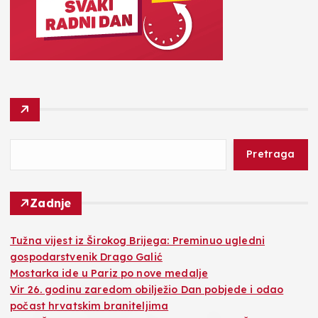
Pretraga
Zadnje
Tužna vijest iz Širokog Brijega: Preminuo ugledni
gospodarstvenik Drago Galić
Mostarka ide u Pariz po nove medalje
Vir 26. godinu zaredom obilježio Dan pobjede i odao
počast hrvatskim braniteljima