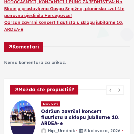
HODOČASNICI, KONJANICI I PUNO ZAJEDNIŠTVA: Na
Blidinju proslavljena Gospa Snježna, planinsko svetište
ponovno ujedinilo Hercegovce!
Održan završni koncert flautista u sklopu jubilarne 10.
ARDEA-e
Komentari
Nema komentara za prikaz.
Možda ste propustili?
Novosti
Održan završni koncert
ju
flautista u sklopu jubilarne 10.
ARDEA-e
Hip_Urednik
5 kolovoza, 2026