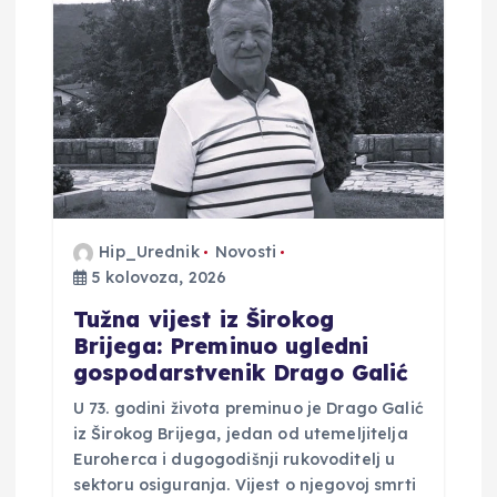
i
j
a
o
b
Hip_Urednik
Novosti
j
5 kolovoza, 2026
Tužna vijest iz Širokog
a
Brijega: Preminuo ugledni
gospodarstvenik Drago Galić
v
U 73. godini života preminuo je Drago Galić
a
iz Širokog Brijega, jedan od utemeljitelja
Euroherca i dugogodišnji rukovoditelj u
sektoru osiguranja. Vijest o njegovoj smrti