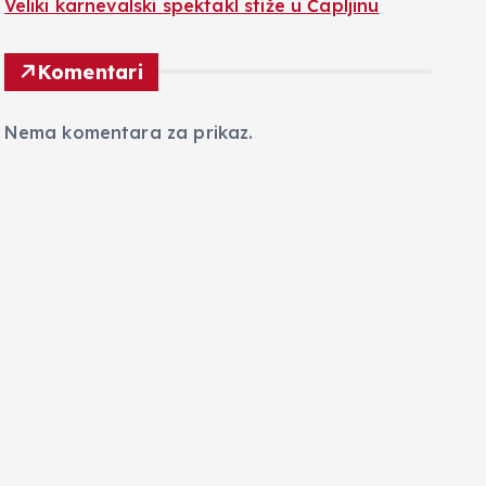
Veliki karnevalski spektakl stiže u Čapljinu
Komentari
Nema komentara za prikaz.