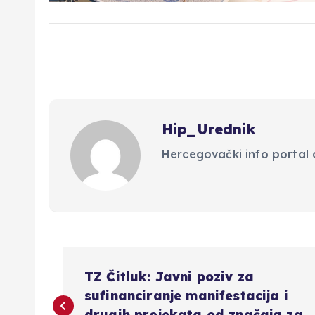
Hip_Urednik
Hercegovački info portal d
N
TZ Čitluk: Javni poziv za
a
sufinanciranje manifestacija i
drugih projekata od značaja za