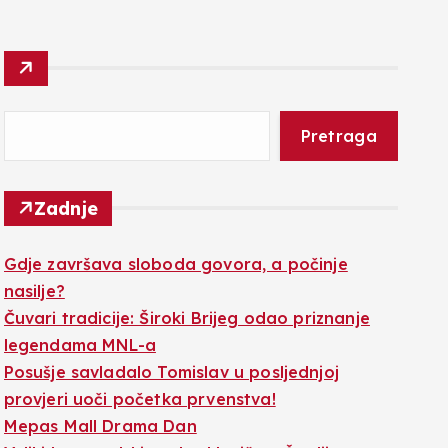
Pretraga
Zadnje
Gdje završava sloboda govora, a počinje
nasilje?
Čuvari tradicije: Široki Brijeg odao priznanje
legendama MNL-a
Posušje savladalo Tomislav u posljednjoj
provjeri uoči početka prvenstva!
Mepas Mall Drama Dan