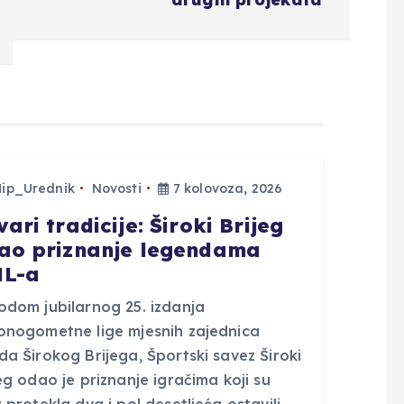
Hip_Urednik
Novosti
7 kolovoza, 2026
ari tradicije: Široki Brijeg
ao priznanje legendama
L-a
odom jubilarnog 25. izdanja
onogometne lige mjesnih zajednica
a Širokog Brijega, Športski savez Široki
eg odao je priznanje igračima koji su
 protekla dva i pol desetljeća ostavili