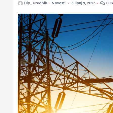
Hip_Urednik
Novosti
8 lipnja, 2026
0 C