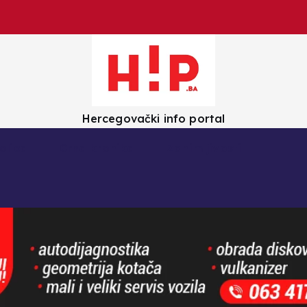
Hercegovački info portal
olica
Crna kronika
Zanimljivosti