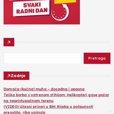
Pretraga
Zadnje
Domaća (kućna) muha – dosadna i opasna
Teška borba s vatrenom stihijom: Helikopteri gase požar
na nepristupačnom terenu
(VIDEO) Užasni prizori u BiH: Rijeka u potpunosti
presušila, riba uginula