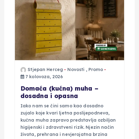
a
o
b
j
Stjepan Herceg
Novosti
,
Promo
a
7 kolovoza, 2026
v
Domaća (kućna) muha –
dosadna i opasna
a
Iako nam se čini samo kao dosadno
zujalo koje kvari ljetna poslijepodneva,
kućna muha zapravo predstavlja ozbiljan
higijenski i zdravstveni rizik. Njezin način
života, prehrana i nevjerojatna brzina