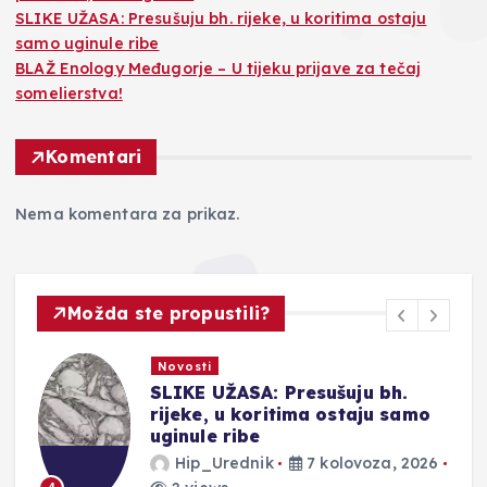
SLIKE UŽASA: Presušuju bh. rijeke, u koritima ostaju
samo uginule ribe
BLAŽ Enology Međugorje – U tijeku prijave za tečaj
somelierstva!
Komentari
Nema komentara za prikaz.
Možda ste propustili?
Novosti
SLIKE UŽASA: Presušuju bh.
rijeke, u koritima ostaju samo
uginule ribe
Hip_Urednik
7 kolovoza, 2026