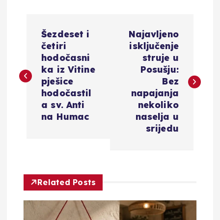
N
Šezdeset i
Najavljeno
a
četiri
isključenje
hodočasni
struje u
v
ka iz Vitine
Posušju:
pješice
Bez
i
hodočastil
napajanja
a sv. Anti
nekoliko
g
na Humac
naselja u
srijedu
a
c
Related Posts
i
j