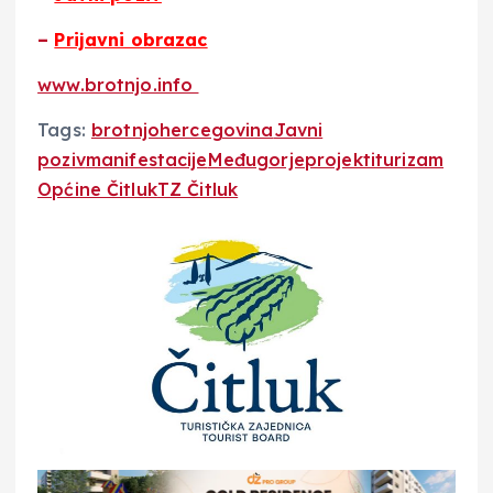
–
Prijavni obrazac
www.brotnjo.info
Tags:
brotnjo
hercegovina
Javni
poziv
manifestacije
Međugorje
projekti
turizam
Općine Čitluk
TZ Čitluk