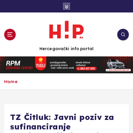
S
k
i
p
t
o
c
Hercegovački info portal
o
n
t
e
n
Home
t
TZ Čitluk: Javni poziv za
sufinanciranje