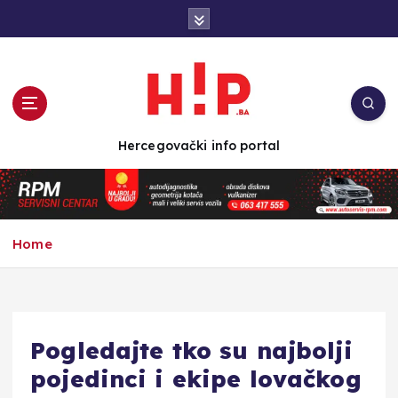
S
k
i
p
t
o
c
Hercegovački info portal
o
n
t
e
n
Home
t
Pogledajte tko su najbolji
pojedinci i ekipe lovačkog