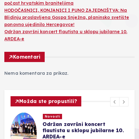
počast hrvatskim braniteljima
HODOČASNICI, KONJANICI I PUNO ZAJEDNIŠTVA: Na
Blidinju proslavljena Gospa Snježna, planinsko svetište
ponovno ujedinilo Hercegovce!
Održan završni koncert flautista u sklopu jubilarne 10.
ARDEA-e
Komentari
Nema komentara za prikaz.
Možda ste propustili?
Novosti
Održan završni koncert
ju
flautista u sklopu jubilarne 10.
ARDEA-e