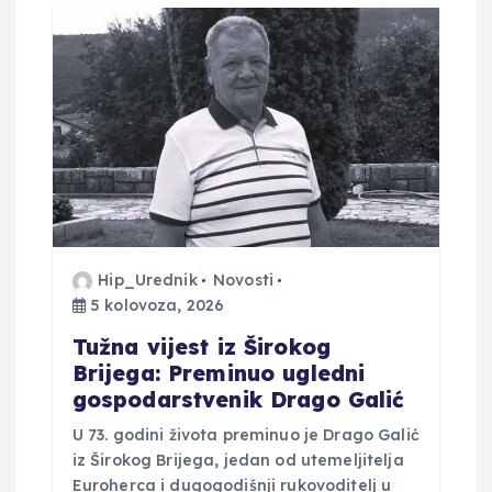
a
o
b
j
a
Hip_Urednik
Novosti
v
5 kolovoza, 2026
Tužna vijest iz Širokog
a
Brijega: Preminuo ugledni
gospodarstvenik Drago Galić
U 73. godini života preminuo je Drago Galić
iz Širokog Brijega, jedan od utemeljitelja
Euroherca i dugogodišnji rukovoditelj u