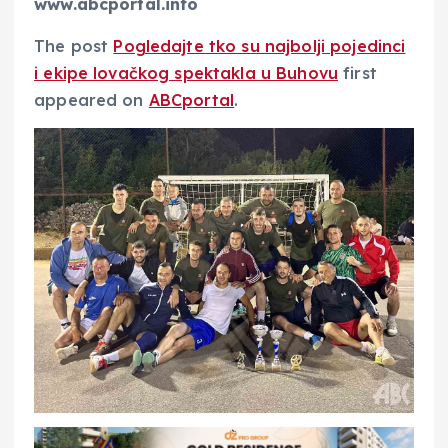
www.abcportal.info
The post
Pogledajte tko su najbolji pojedinci
i ekipe lovačkog spektakla u Buhovu
first
appeared on
ABCportal
.