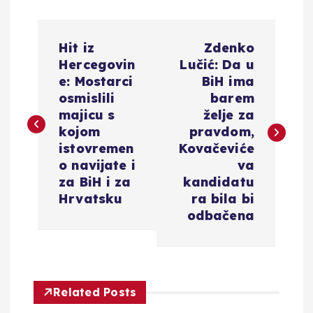
N
Hit iz
Zdenko
a
Hercegovin
Lučić: Da u
e: Mostarci
BiH ima
v
osmislili
barem
majicu s
želje za
i
kojom
pravdom,
istovremen
Kovačeviće
g
o navijate i
va
za BiH i za
kandidatu
a
Hrvatsku
ra bila bi
odbačena
c
i
Related Posts
j