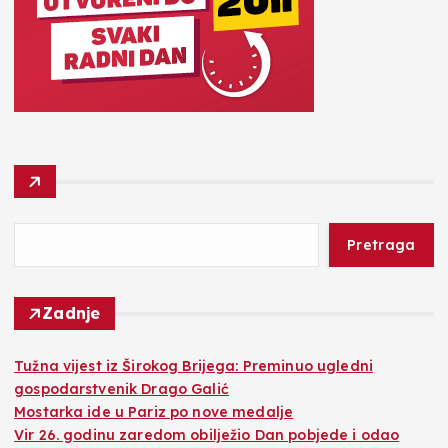
Pretraga
Zadnje
Tužna vijest iz Širokog Brijega: Preminuo ugledni
gospodarstvenik Drago Galić
Mostarka ide u Pariz po nove medalje
Vir 26. godinu zaredom obilježio Dan pobjede i odao