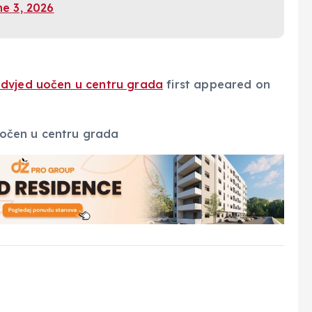
e 3, 2026
edvjed uočen u centru grada
first appeared on