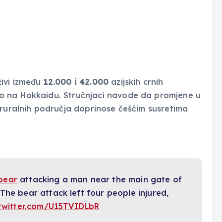
ivi između
12.000 i 42.000
azijskih crnih
o na Hokkaidu. Stručnjaci navode da promjene u
 ruralnih područja doprinose češćim susretima
bear
attacking a man near the main gate of
 The bear attack left four people injured,
.twitter.com/U15TVIDLbR