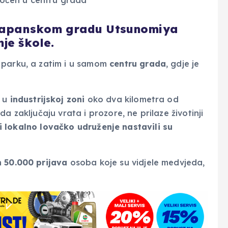
 japanskom gradu Utsunomiya
je škole.
 parku, a zatim i u samom
centru grada
, gdje je
e u
industrijskoj zoni
oko dva kilometra od
a zaključaju vrata i prozore, ne prilaze životinji
 i lokalno lovačko udruženje nastavili su
h
50.000 prijava
osoba koje su vidjele medvjeda,