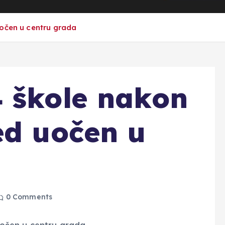
uočen u centru grada
 škole nakon
ed uočen u
a
0 Comments