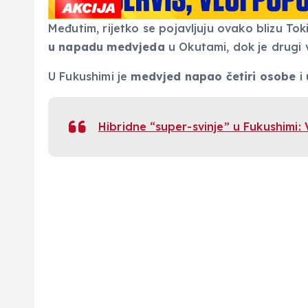
Međutim, rijetko se pojavljuju ovako blizu Tok
u napadu medvjeda
u Okutami, dok je drugi v
U Fukushimi je
medvjed napao četiri osobe
i 
Hibridne “super-svinje” u Fukushimi: 