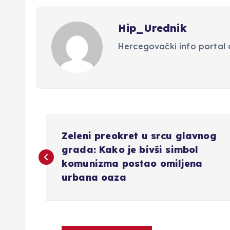
Hip_Urednik
Hercegovački info portal d
N
Zeleni preokret u srcu glavnog
a
grada: Kako je bivši simbol
komunizma postao omiljena
v
urbana oaza
i