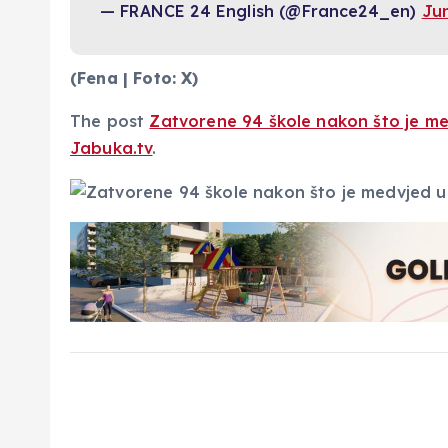
— FRANCE 24 English (@France24_en)
Jun
(Fena | Foto: X)
The post
Zatvorene 94 škole nakon što je m
Jabuka.tv
.