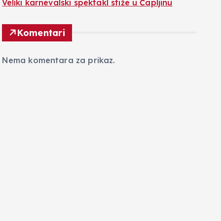
Veliki karnevalski spektakl stiže u Čapljinu
Komentari
Nema komentara za prikaz.