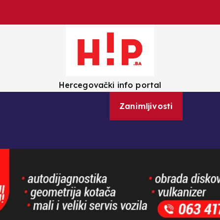
Hercegovački info portal
olica
Crna kronika
Zanimljivosti