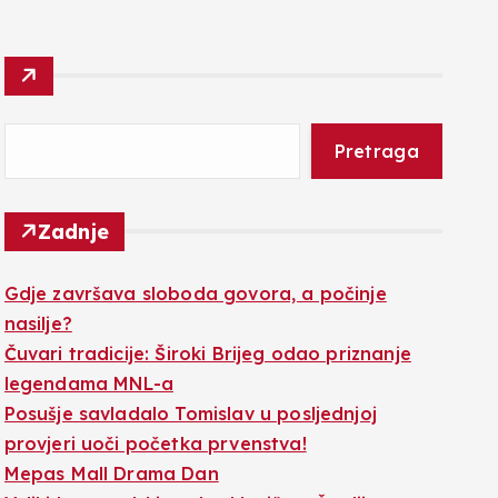
Pretraga
Zadnje
Gdje završava sloboda govora, a počinje
nasilje?
Čuvari tradicije: Široki Brijeg odao priznanje
legendama MNL-a
Posušje savladalo Tomislav u posljednjoj
provjeri uoči početka prvenstva!
Mepas Mall Drama Dan