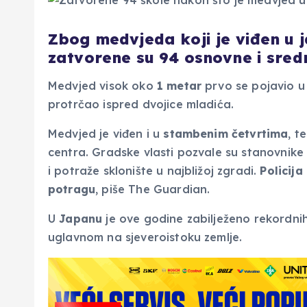
Zbog medvjeda koji je viđen u
zatvorene su 94 osnovne i sredn
Medvjed visok oko
1 metar
prvo se pojavio u
protrčao ispred dvojice mladića.
Medvjed je viđen i u
stambenim četvrtima
, t
centra. Gradske vlasti pozvale su stanovnike d
i potraže sklonište u najbližoj zgradi.
Policija
potragu
, piše The Guardian.
U
Japanu
je ove godine zabilježeno rekordni
uglavnom na sjeveroistoku zemlje.