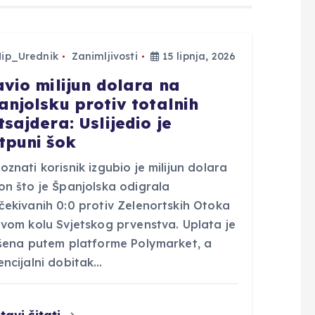
Hip_Urednik
Zanimljivosti
15 lipnja, 2026
avio milijun dolara na
anjolsku protiv totalnih
tsajdera: Uslijedio je
tpuni šok
znati korisnik izgubio je milijun dolara
on što je Španjolska odigrala
čekivanih 0:0 protiv Zelenortskih Otoka
rvom kolu Svjetskog prvenstva. Uplata je
ršena putem platforme Polymarket, a
encijalni dobitak…
tavi čitati