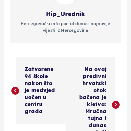
Hip_Urednik
Hercegovački info portal donosi najnovije
vijesti iz Hercegovine
N
Zatvorene
Na ovaj
a
94 škole
predivni
nakon što
hrvatski
v
je medvjed
otok
uočen u
bačena je
i
centru
kletva:
grada
Mračna
g
tajna i
danas