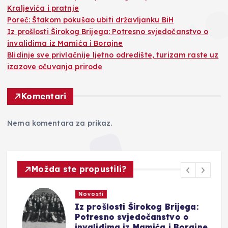
Kraljevića i pratnje
Poreč: Štakom pokušao ubiti državljanku BiH
Iz prošlosti Širokog Brijega: Potresno svjedočanstvo o
invalidima iz Mamića i Borajne
Blidinje sve privlačnije ljetno odredište, turizam raste uz
izazove očuvanja prirode
Komentari
Nema komentara za prikaz.
Možda ste propustili?
Novosti
Iz prošlosti Širokog Brijega:
Potresno svjedočanstvo o
invalidima iz Mamića i Borajne