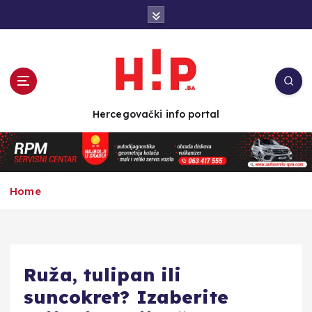
S
k
i
p
t
o
c
Hercegovački info portal
o
n
t
e
n
Home
t
Ruža, tulipan ili
suncokret? Izaberite