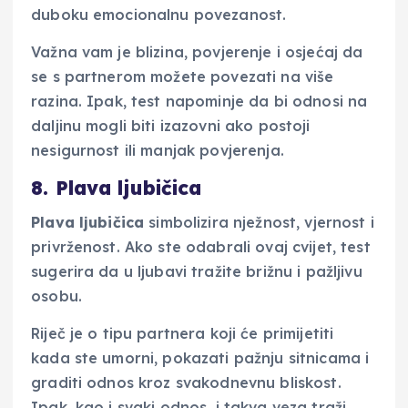
duboku emocionalnu povezanost.
Važna vam je blizina, povjerenje i osjećaj da
se s partnerom možete povezati na više
razina. Ipak, test napominje da bi odnosi na
daljinu mogli biti izazovni ako postoji
nesigurnost ili manjak povjerenja.
8. Plava ljubičica
Plava ljubičica
simbolizira nježnost, vjernost i
privrženost. Ako ste odabrali ovaj cvijet, test
sugerira da u ljubavi tražite brižnu i pažljivu
osobu.
Riječ je o tipu partnera koji će primijetiti
kada ste umorni, pokazati pažnju sitnicama i
graditi odnos kroz svakodnevnu bliskost.
Ipak, kao i svaki odnos, i takva veza traži