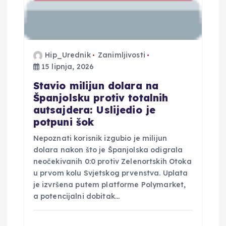
v
a
Hip_Urednik
Zanimljivosti
15 lipnja, 2026
Stavio milijun dolara na
Španjolsku protiv totalnih
autsajdera: Uslijedio je
potpuni šok
Nepoznati korisnik izgubio je milijun
dolara nakon što je Španjolska odigrala
neočekivanih 0:0 protiv Zelenortskih Otoka
u prvom kolu Svjetskog prvenstva. Uplata
je izvršena putem platforme Polymarket,
a potencijalni dobitak…