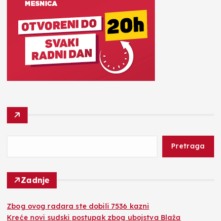
Pretraga
Zadnje
Zbog ovog radara ste dobili 7536 kazni
Kreće novi sudski postupak zbog ubojstva Blaža