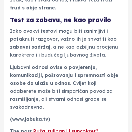
trud s obje strane
.
Test za zabavu, ne kao pravilo
Iako ovakvi testovi mogu biti zanimljivi i
potaknuti razgovor, važno ih je shvatiti kao
zabavni sadržaj
, a ne kao ozbiljnu procjenu
karaktera ili budućeg ljubavnog života.
Ljubavni odnosi ovise o
povjerenju,
komunikaciji, poštovanju i spremnosti obje
osobe da ulažu u odnos
. Cvijet koji
odaberete može biti simpatičan povod za
razmišljanje, ali stvarni odnosi grade se
svakodnevno.
(www.jabuka.tv)
The post
Ruža, tulipan ili suncokret?