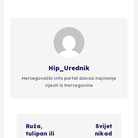
Hip_Urednik
Hercegovački info portal donosi najnovije
vijesti iz Hercegovine
N
Ruža,
Svijet
a
tulipan ili
nikad