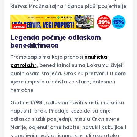
Legenda počinje odlaskom
benediktinaca
Prema zapisima koje prenosi
nauticka-
patrola.hr
, benediktinci su na Lokrumu živjeli
punih osam stoljeća. Otok su pretvorili u
dom
vjere
i mjesto utočišta za stare, bolesne i
nemoćne.
Godine
1798.
, odlukom novih vlasti, morali su
napustiti otok. Predaja kaže da su prije
odlaska služili posljednju misu u Crkvi svete
Marije, odjenuli crne habite, navukli kukuljice i
s upaljenim voštanicama krenuli oko otoka.