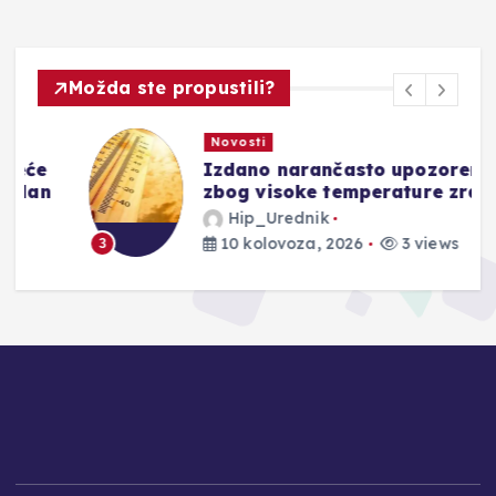
Možda ste propustili?
Novosti
Izdano narančasto upozorenje
zbog visoke temperature zraka
Hip_Urednik
10 kolovoza, 2026
3 views
3