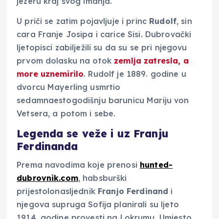
jezeru kraj svog imanja.
U priči se zatim pojavljuje i princ
Rudolf
, sin
cara Franje Josipa i carice Sisi. Dubrovački
ljetopisci zabilježili su da su se pri njegovu
prvom dolasku na otok
zemlja zatresla, a
more uznemirilo
. Rudolf je 1889. godine u
dvorcu Mayerling usmrtio
sedamnaestogodišnju barunicu Mariju von
Vetsera, a potom i sebe.
Legenda se veže i uz Franju
Ferdinanda
Prema navodima koje prenosi
hunted-
dubrovnik.com
, habsburški
prijestolonasljednik
Franjo Ferdinand
i
njegova supruga Sofija planirali su ljeto
1914. godine provesti na Lokrumu. Umjesto