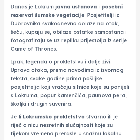
Danas je Lokrum
javna ustanova
i
posebni
rezervat šumske vegetacije
. Posjetitelji iz
Dubrovnika svakodnevno dolaze na otok,
šeću, kupaju se, obilaze ostatke samostana i
fotografiraju se uz repliku prijestolja iz serije
Game of Thrones.
Ipak, legenda o prokletstvu i dalje živi.
Uprava otoka, prema navodima iz izvornog
teksta, svake godine prima pošiljke
posjetitelja koji vraćaju sitnice koje su ponijeli
s Lokruma, poput kamenčića, paunova pera,
školjki i drugih suvenira.
Je li
Lokrumsko prokletstvo
stvarno ili je
riječ o nizu nesretnih slučajnosti koje su
tijekom vremena prerasle u snažnu lokalnu