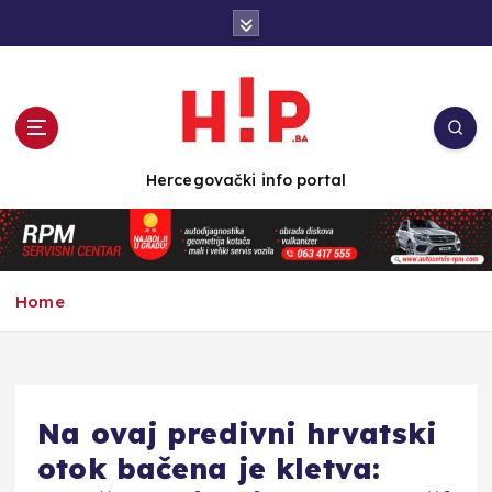
S
k
i
p
t
o
c
Hercegovački info portal
o
n
t
e
n
Home
t
Na ovaj predivni hrvatski
otok bačena je kletva: