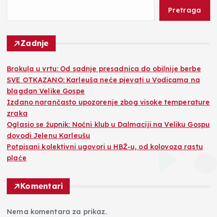
Pretraga
Zadnje
Brokula u vrtu: Od sadnje presadnica do obilnije berbe
SVE OTKAZANO: Karleuša neće pjevati u Vodicama na
blagdan Velike Gospe
Izdano narančasto upozorenje zbog visoke temperature
zraka
Oglasio se župnik: Noćni klub u Dalmaciji na Veliku Gospu
dovodi Jelenu Karleušu
Potpisani kolektivni ugovori u HBŽ-u, od kolovoza rastu
plaće
Komentari
Nema komentara za prikaz.