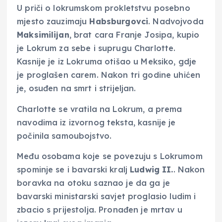
U priči o lokrumskom prokletstvu posebno
mjesto zauzimaju
Habsburgovci
. Nadvojvoda
Maksimilijan
, brat cara Franje Josipa, kupio
je Lokrum za sebe i suprugu Charlotte.
Kasnije je iz Lokruma otišao u Meksiko, gdje
je proglašen carem. Nakon tri godine uhićen
je, osuđen na smrt i strijeljan.
Charlotte se vratila na Lokrum, a prema
navodima iz izvornog teksta, kasnije je
počinila samoubojstvo.
Među osobama koje se povezuju s Lokrumom
spominje se i bavarski kralj
Ludwig II.
. Nakon
boravka na otoku saznao je da ga je
bavarski ministarski savjet proglasio ludim i
zbacio s prijestolja. Pronađen je mrtav u