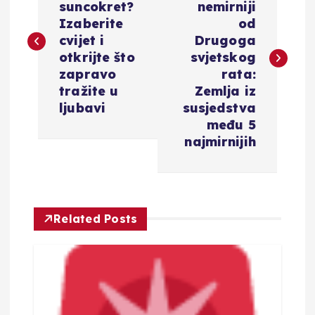
suncokret?
nemirniji
v
Izaberite
od
cvijet i
Drugoga
i
otkrijte što
svjetskog
zapravo
rata:
g
tražite u
Zemlja iz
ljubavi
susjedstva
a
među 5
najmirnijih
c
i
Related Posts
j
a
o