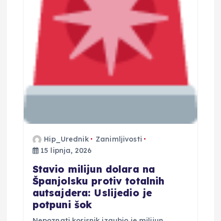
b
j
a
v
a
Hip_Urednik
Zanimljivosti
15 lipnja, 2026
Stavio milijun dolara na
Španjolsku protiv totalnih
autsajdera: Uslijedio je
potpuni šok
Nepoznati korisnik izgubio je milijun