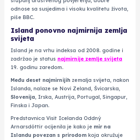
stupanj društvenog povjerenja, dobre
odnose sa susjedima i visoku kvalitetu života,
piše BBC.
Island ponovno najmirnija zemlja
svijeta
Island je na vrhu indeksa od 2008. godine i
zadržao je status
najmirnije zemlje svijeta
19. godinu zaredom.
Među deset najmirnijih
zemalja svijeta, nakon
Islanda, nalaze se Novi Zeland, Švicarska,
Slovenija
, Irska, Austrija, Portugal, Singapur,
Finska i Japan.
Predstavnica Visit Icelanda Oddný
Arnarsdóttir ocijenila je kako je
mir na
Islandu povezan s prirodom
koja okružuje