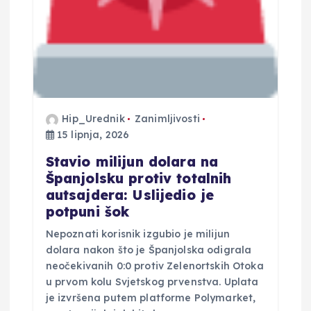
a
v
a
Hip_Urednik
Zanimljivosti
15 lipnja, 2026
Stavio milijun dolara na
Španjolsku protiv totalnih
autsajdera: Uslijedio je
potpuni šok
Nepoznati korisnik izgubio je milijun
dolara nakon što je Španjolska odigrala
neočekivanih 0:0 protiv Zelenortskih Otoka
u prvom kolu Svjetskog prvenstva. Uplata
je izvršena putem platforme Polymarket,