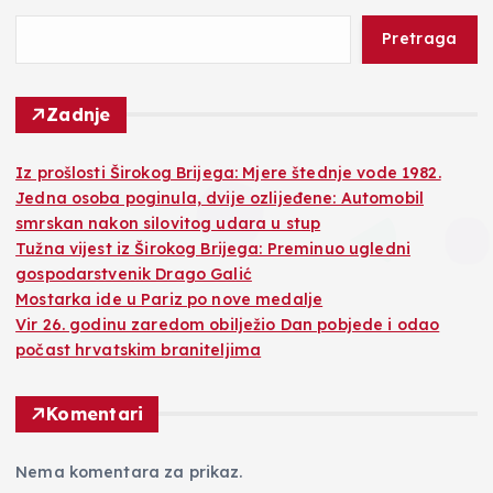
Pretraga
Zadnje
Iz prošlosti Širokog Brijega: Mjere štednje vode 1982.
Jedna osoba poginula, dvije ozlijeđene: Automobil
smrskan nakon silovitog udara u stup
Tužna vijest iz Širokog Brijega: Preminuo ugledni
gospodarstvenik Drago Galić
Mostarka ide u Pariz po nove medalje
Vir 26. godinu zaredom obilježio Dan pobjede i odao
počast hrvatskim braniteljima
Komentari
Nema komentara za prikaz.