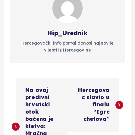
Hip_Urednik
Hercegovački info portal donosi najnovije
vijesti iz Hercegovine
N
Na ovaj
Hercegova
a
predivni
c slavio u
hrvatski
finalu
v
otok
“Igre
bačena je
chefova”
i
kletva:
Mračna