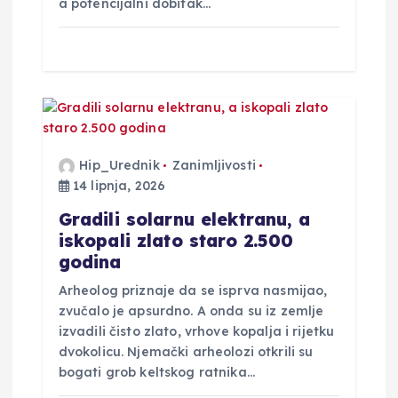
a potencijalni dobitak…
Hip_Urednik
Zanimljivosti
14 lipnja, 2026
Gradili solarnu elektranu, a
iskopali zlato staro 2.500
godina
Arheolog priznaje da se isprva nasmijao,
zvučalo je apsurdno. A onda su iz zemlje
izvadili čisto zlato, vrhove kopalja i rijetku
dvokolicu. Njemački arheolozi otkrili su
bogati grob keltskog ratnika…