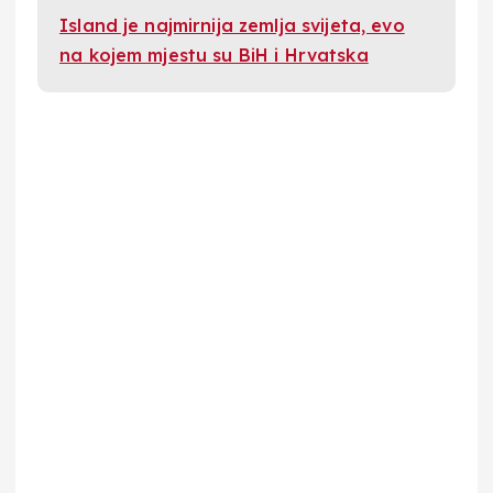
Island je najmirnija zemlja svijeta, evo
na kojem mjestu su BiH i Hrvatska