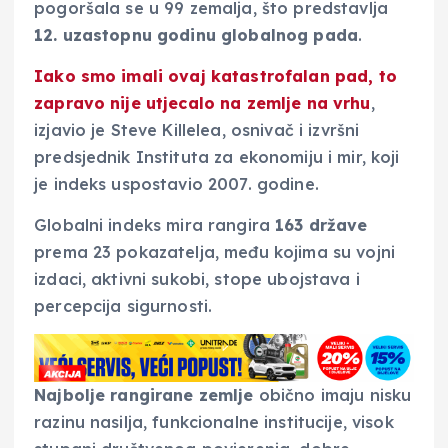
pogoršala se u 99 zemalja, što predstavlja
12. uzastopnu godinu globalnog pada
.
Iako smo imali ovaj katastrofalan pad, to
zapravo nije utjecalo na zemlje na vrhu
,
izjavio je Steve Killelea, osnivač i izvršni
predsjednik Instituta za ekonomiju i mir, koji
je indeks uspostavio 2007. godine.
Globalni indeks mira rangira
163 države
prema 23 pokazatelja, među kojima su vojni
izdaci, aktivni sukobi, stope ubojstava i
percepcija sigurnosti.
Najbolje rangirane zemlje
obično imaju nisku
razinu nasilja, funkcionalne institucije, visok