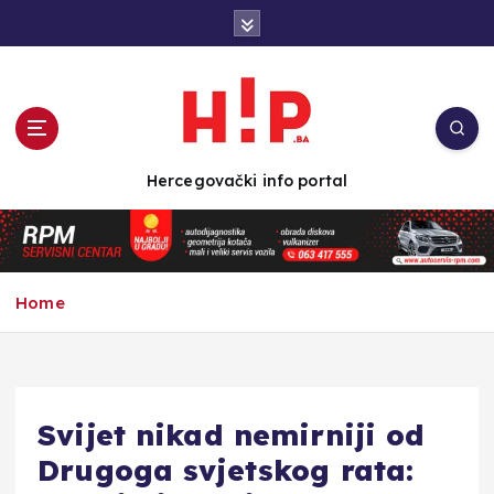
S
k
i
p
t
o
c
Hercegovački info portal
o
n
t
e
n
Home
t
Svijet nikad nemirniji od
Drugoga svjetskog rata: