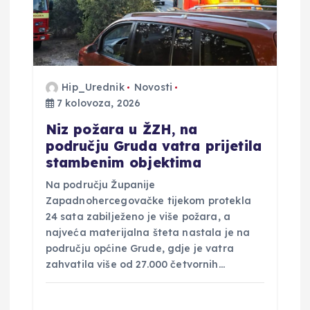
o
b
j
Hip_Urednik
Novosti
7 kolovoza, 2026
a
Niz požara u ŽZH, na
području Gruda vatra prijetila
v
stambenim objektima
a
Na području Županije
Zapadnohercegovačke tijekom protekla
24 sata zabilježeno je više požara, a
najveća materijalna šteta nastala je na
području općine Grude, gdje je vatra
zahvatila više od 27.000 četvornih…