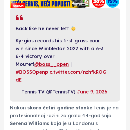
Back like he never left
Kyrgios records his first grass court
win since Wimbledon 2022 with a 6-3
6-4 victory over
Moutet!
@boss__open
|
#BOSSOpen
pic.twitter.com/nzhfkROG
dE
— Tennis TV (@TennisTV)
June 9, 2026
Nakon
skoro četiri godine stanke
tenis je na
profesionalnoj razini zaigrala 44-godišnja
Serena Williams
koja je u Londonu s