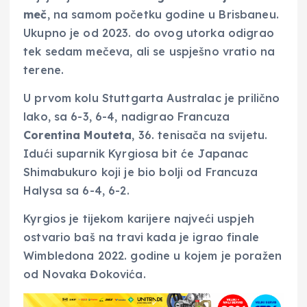
meč
, na samom početku godine u Brisbaneu.
Ukupno je od 2023. do ovog utorka odigrao
tek sedam mečeva, ali se uspješno vratio na
terene.
U prvom kolu Stuttgarta Australac je prilično
lako, sa 6-3, 6-4, nadigrao Francuza
Corentina Mouteta
, 36. tenisača na svijetu.
Idući suparnik Kyrgiosa bit će Japanac
Shimabukuro koji je bio bolji od Francuza
Halysa sa 6-4, 6-2.
Kyrgios je tijekom karijere najveći uspjeh
ostvario baš na travi kada je igrao finale
Wimbledona 2022. godine u kojem je poražen
od Novaka Đokovića.