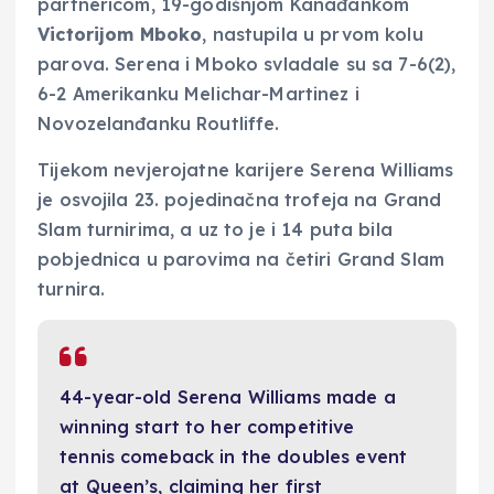
partnericom, 19-godišnjom Kanađankom
Victorijom Mboko
, nastupila u prvom kolu
parova. Serena i Mboko svladale su sa 7-6(2),
6-2 Amerikanku Melichar-Martinez i
Novozelanđanku Routliffe.
Tijekom nevjerojatne karijere Serena Williams
je osvojila 23. pojedinačna trofeja na Grand
Slam turnirima, a uz to je i 14 puta bila
pobjednica u parovima na četiri Grand Slam
turnira.
44-year-old Serena Williams made a
winning start to her competitive
tennis comeback in the doubles event
at Queen’s, claiming her first