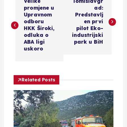
Velike
Tomislavgr
a
promjene u
ad:
Upravnom
Predstavlj
v
odboru
en prvi
HKK Široki,
pilot Eko-
i
odluka o
industrijski
ABA ligi
park u BiH
g
uskoro
a
c
Related Posts
i
j
a