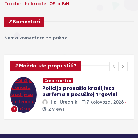
Tractor i helikopter OS-a BiH
Komentari
Nema komentara za prikaz.
Možda ste propustili?
Novosti
Policijski službenici PU Posušje
rasvijetlili kazneno djelo krađe
26
Hip_Urednik
7 kolovoza, 2026
2 views
4