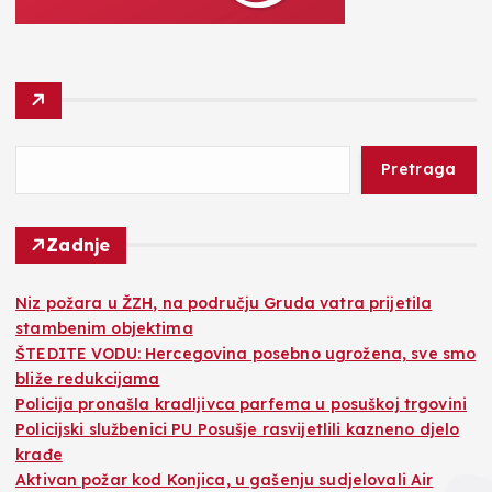
Pretraga
Zadnje
Niz požara u ŽZH, na području Gruda vatra prijetila
stambenim objektima
ŠTEDITE VODU: Hercegovina posebno ugrožena, sve smo
bliže redukcijama
Policija pronašla kradljivca parfema u posuškoj trgovini
Policijski službenici PU Posušje rasvijetlili kazneno djelo
krađe
Aktivan požar kod Konjica, u gašenju sudjelovali Air