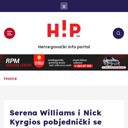
S
k
i
p
t
o
c
Hercegovački info portal
o
n
t
e
n
Home
t
Serena Williams i Nick
Kyrgios pobjednički se