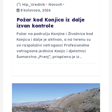
a
Hip_Urednik
Novosti
v
8 kolovoza, 2026
Požar kod Konjica iz dalje
a
izvan kontrole
Požar na području Kanjine i Živašnice kod
Konjica i dalje je aktivan, a na terenu su
svi raspoloživi vatrogasci Profesionalne
vatrogasne jedinice Konjic i djelatnici
Šumarstva „Prenj“, priopćeno je iz…