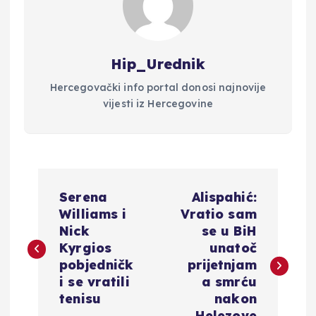
Hip_Urednik
Hercegovački info portal donosi najnovije
vijesti iz Hercegovine
N
Serena
Alispahić:
a
Williams i
Vratio sam
Nick
se u BiH
v
Kyrgios
unatoč
pobjedničk
prijetnjam
i
i se vratili
a smrću
tenisu
nakon
Helezove