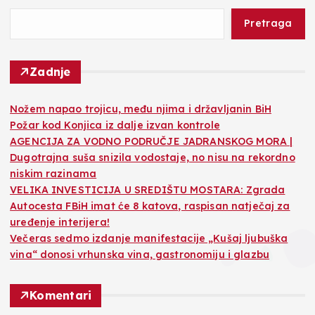
Pretraga
Zadnje
Nožem napao trojicu, među njima i državljanin BiH
Požar kod Konjica iz dalje izvan kontrole
AGENCIJA ZA VODNO PODRUČJE JADRANSKOG MORA |
Dugotrajna suša snizila vodostaje, no nisu na rekordno
niskim razinama
VELIKA INVESTICIJA U SREDIŠTU MOSTARA: Zgrada
Autocesta FBiH imat će 8 katova, raspisan natječaj za
uređenje interijera!
Večeras sedmo izdanje manifestacije „Kušaj ljubuška
vina“ donosi vrhunska vina, gastronomiju i glazbu
Komentari