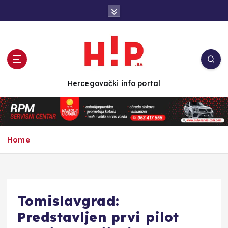
S
k
i
p
t
o
c
Hercegovački info portal
o
n
t
e
n
Home
t
Tomislavgrad:
Predstavljen prvi pilot