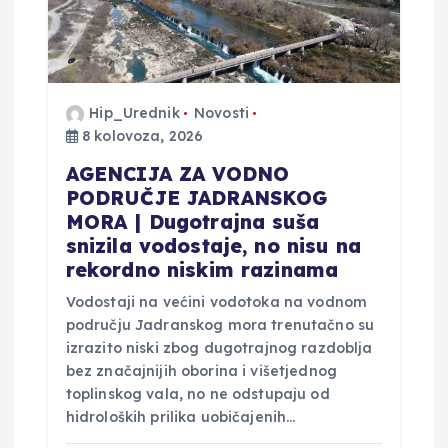
Hip_Urednik
Novosti
8 kolovoza, 2026
AGENCIJA ZA VODNO
PODRUČJE JADRANSKOG
MORA | Dugotrajna suša
snizila vodostaje, no nisu na
rekordno niskim razinama
Vodostaji na većini vodotoka na vodnom
području Jadranskog mora trenutačno su
izrazito niski zbog dugotrajnog razdoblja
bez značajnijih oborina i višetjednog
toplinskog vala, no ne odstupaju od
hidroloških prilika uobičajenih…