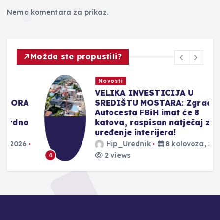
Nema komentara za prikaz.
Možda ste propustili?
Novosti
VELIKA INVESTICIJA U
A
SREDIŠTU MOSTARA: Zgrada
Autocesta FBiH imat će 8
o
katova, raspisan natječaj za
uređenje interijera!
Hip_Urednik
8 kolovoza, 2026
2 views
4