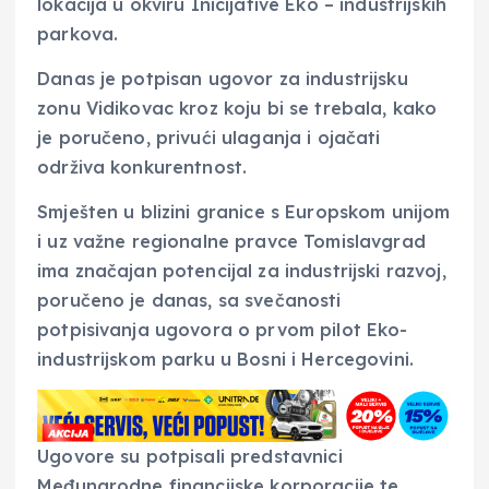
lokacija u okviru Inicijative Eko – industrijskih
parkova.
Danas je potpisan ugovor za industrijsku
zonu Vidikovac kroz koju bi se trebala, kako
je poručeno, privući ulaganja i ojačati
održiva konkurentnost.
Smješten u blizini granice s Europskom unijom
i uz važne regionalne pravce Tomislavgrad
ima značajan potencijal za industrijski razvoj,
poručeno je danas, sa svečanosti
potpisivanja ugovora o prvom pilot Eko-
industrijskom parku u Bosni i Hercegovini.
Ugovore su potpisali predstavnici
Međunarodne financijske korporacije te