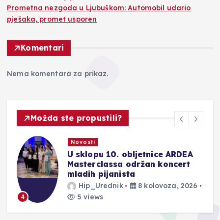
Prometna nezgoda u Ljubuškom: Automobil udario
pješaka, promet usporen
Komentari
Nema komentara za prikaz.
Možda ste propustili?
Novosti
U sklopu 10. obljetnice ARDEA
Masterclassa održan koncert
mladih pijanista
Hip_Urednik
8 kolovoza, 2026
5 views
4