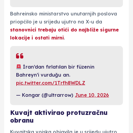
Bahreinsko ministarstvo unutarnjih poslova
priopćilo je u srijedu ujutro na X-u da
stanovnici trebaju otići do najbliže sigurne
lokacije i ostati mirni
.
İran’dan fırlatılan bir füzenin
Bahreyn’i vurduğu an.
pic.twitter.com/1Trfh8WDLZ
— Kongar (@ultrarrow)
June 10, 2026
Kuvajt aktivirao protuzračnu
obranu
Kuvajtska vojska objavila je u srijedu ujutro