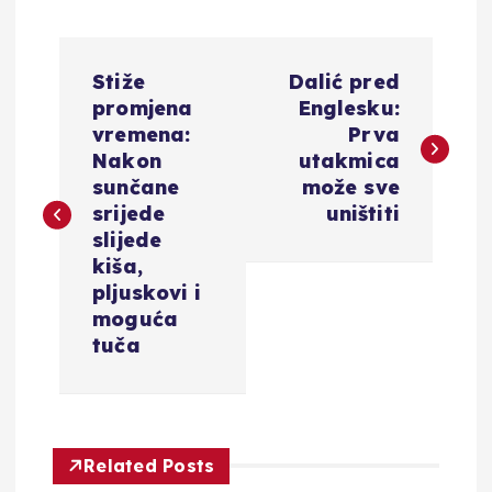
N
Stiže
Dalić pred
a
promjena
Englesku:
vremena:
Prva
v
Nakon
utakmica
sunčane
može sve
i
srijede
uništiti
slijede
g
kiša,
pljuskovi i
a
moguća
tuča
c
i
Related Posts