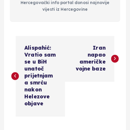
Hercegovački info portal donosi najnovije
vijesti iz Hercegovine
N
Alispahić:
Iran
a
Vratio sam
napao
se u BiH
američke
v
unatoč
vojne baze
prijetnjam
i
a smrću
nakon
g
Helezove
objave
a
c