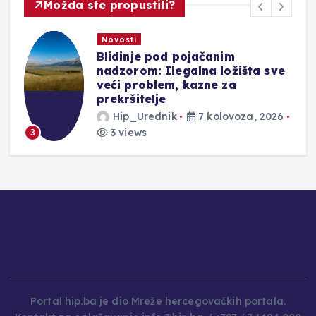
Možda ste propustili?
Novosti
DONOSIMO: Evo kakve vas
čekaju kazne u Hrvatskoj za
prebrzu vožnju, vožnju pod
utjecajem alkohola ili ako
prođete kroz crveno
Hip_Urednik
7 kolovoza, 2026
2 views
4
Portal hip.ba je dio Mreže hercegovačkih portala.