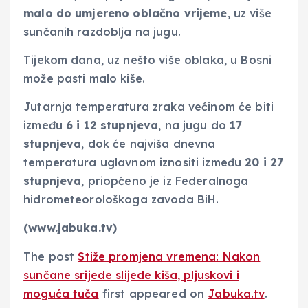
malo do umjereno oblačno vrijeme
, uz više
sunčanih razdoblja na jugu.
Tijekom dana, uz nešto više oblaka, u Bosni
može pasti malo kiše.
Jutarnja temperatura zraka većinom će biti
između
6 i 12 stupnjeva
, na jugu do
17
stupnjeva
, dok će najviša dnevna
temperatura uglavnom iznositi između
20 i 27
stupnjeva
, priopćeno je iz Federalnoga
hidrometeorološkoga zavoda BiH.
(www.jabuka.tv)
The post
Stiže promjena vremena: Nakon
sunčane srijede slijede kiša, pljuskovi i
moguća tuča
first appeared on
Jabuka.tv
.