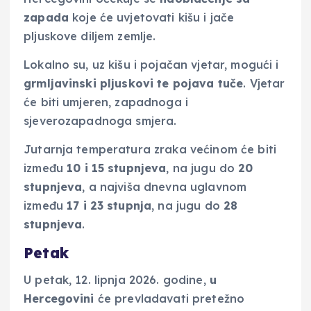
zapada
koje će uvjetovati kišu i jače
pljuskove diljem zemlje.
Lokalno su, uz kišu i pojačan vjetar, mogući i
grmljavinski pljuskovi te pojava tuče
. Vjetar
će biti umjeren, zapadnoga i
sjeverozapadnoga smjera.
Jutarnja temperatura zraka većinom će biti
između
10 i 15 stupnjeva
, na jugu do
20
stupnjeva
, a najviša dnevna uglavnom
između
17 i 23 stupnja
, na jugu do
28
stupnjeva
.
Petak
U petak, 12. lipnja 2026. godine,
u
Hercegovini
će prevladavati pretežno