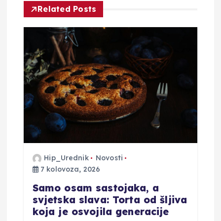
Related Posts
i
j
a
o
b
j
Hip_Urednik
Novosti
a
7 kolovoza, 2026
v
Samo osam sastojaka, a
svjetska slava: Torta od šljiva
a
koja je osvojila generacije