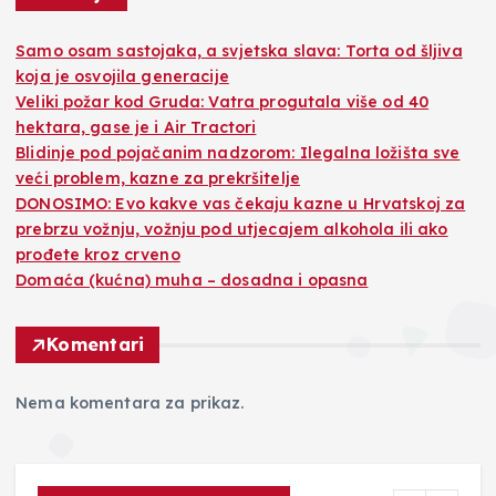
Samo osam sastojaka, a svjetska slava: Torta od šljiva
koja je osvojila generacije
Veliki požar kod Gruda: Vatra progutala više od 40
hektara, gase je i Air Tractori
Blidinje pod pojačanim nadzorom: Ilegalna ložišta sve
veći problem, kazne za prekršitelje
DONOSIMO: Evo kakve vas čekaju kazne u Hrvatskoj za
prebrzu vožnju, vožnju pod utjecajem alkohola ili ako
prođete kroz crveno
Domaća (kućna) muha – dosadna i opasna
Komentari
Nema komentara za prikaz.