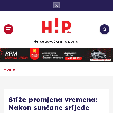
S
k
i
p
t
o
c
Hercegovački info portal
o
n
t
e
n
Home
t
Stiže promjena vremena:
Nakon sunčane srijede