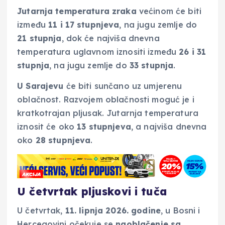
Jutarnja temperatura zraka
većinom će biti
između
11 i 17 stupnjeva
, na jugu zemlje do
21 stupnja
, dok će najviša dnevna
temperatura uglavnom iznositi između
26 i 31
stupnja
, na jugu zemlje do
33 stupnja
.
U Sarajevu
će biti sunčano uz umjerenu
oblačnost. Razvojem oblačnosti moguć je i
kratkotrajan pljusak. Jutarnja temperatura
iznosit će oko
13 stupnjeva
, a najviša dnevna
oko
28 stupnjeva
.
U četvrtak pljuskovi i tuča
U četvrtak,
11. lipnja 2026. godine
, u Bosni i
Hercegovini očekuje se
naoblačenje sa