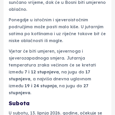
sunčano vrijeme, dok će u Bosni biti umjereno
oblačno.
Ponegdje u istočnim i sjeveroistočnim
područjima može pasti malo kiše. U jutarnjim
satima po kotlinama i uz riječne tokove bit će
niske oblačnosti ili magle.
Vjetar će biti umjeren, sjevernoga i
sjeverozapadnoga smjera. Jutarnja
temperatura zraka većinom će se kretati
između
7 i 12 stupnjeva
, na jugu do
17
stupnjeva
, a najviša dnevna uglavnom
između
19 i 24 stupnja
, na jugu do
27
stupnjeva
.
Subota
U subotu, 13. lipnja 2026. godine, očekuje se